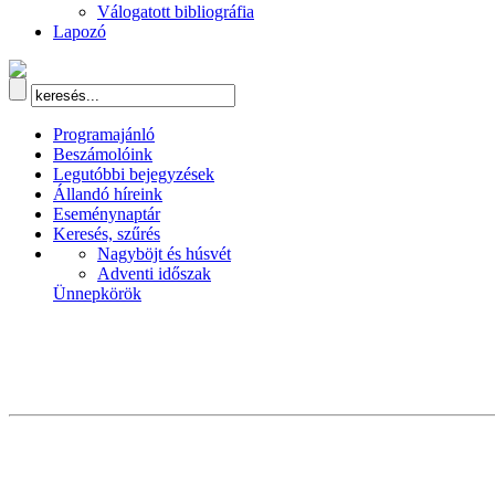
Válogatott bibliográfia
Lapozó
Programajánló
Beszámolóink
Legutóbbi bejegyzések
Állandó híreink
Eseménynaptár
Keresés, szűrés
Nagyböjt és húsvét
Adventi időszak
Ünnepkörök