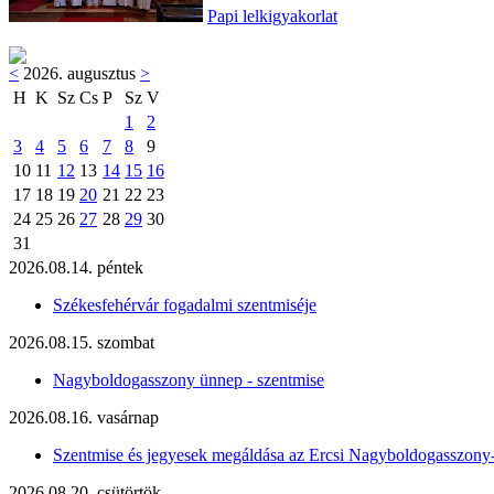
Papi lelkigyakorlat
<
2026. augusztus
>
H
K
Sz
Cs
P
Sz
V
1
2
3
4
5
6
7
8
9
10
11
12
13
14
15
16
17
18
19
20
21
22
23
24
25
26
27
28
29
30
31
2026.08.14. péntek
Székesfehérvár fogadalmi szentmiséje
2026.08.15. szombat
Nagyboldogasszony ünnep - szentmise
2026.08.16. vasárnap
Szentmise és jegyesek megáldása az Ercsi Nagyboldogasszony
2026.08.20. csütörtök