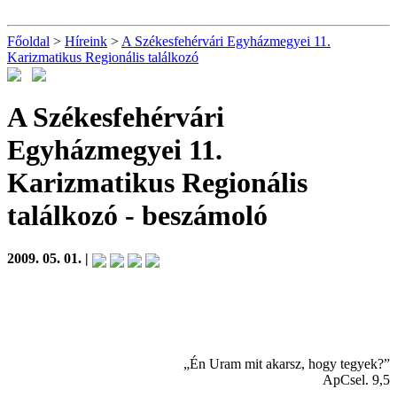
Főoldal
>
Híreink
>
A Székesfehérvári Egyházmegyei 11.
Karizmatikus Regionális találkozó
A Székesfehérvári
Egyházmegyei 11.
Karizmatikus Regionális
találkozó
- beszámoló
2009. 05. 01. |
„Én Uram mit akarsz, hogy tegyek?”
ApCsel. 9,5