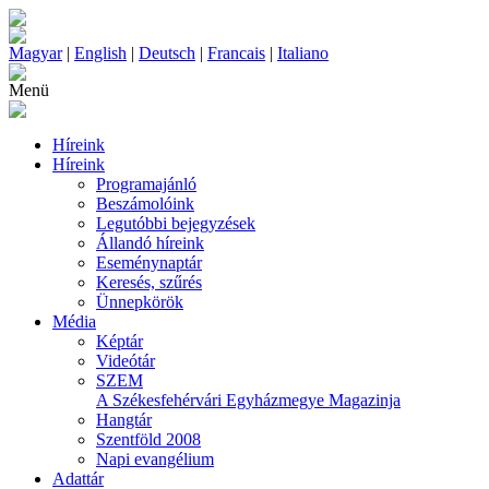
Magyar
|
English
|
Deutsch
|
Francais
|
Italiano
Menü
Híreink
Híreink
Programajánló
Beszámolóink
Legutóbbi bejegyzések
Állandó híreink
Eseménynaptár
Keresés, szűrés
Ünnepkörök
Média
Képtár
Videótár
SZEM
A Székesfehérvári Egyházmegye Magazinja
Hangtár
Szentföld 2008
Napi evangélium
Adattár