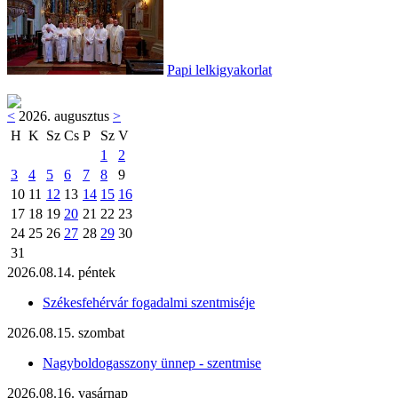
Papi lelkigyakorlat
<
2026. augusztus
>
H
K
Sz
Cs
P
Sz
V
1
2
3
4
5
6
7
8
9
10
11
12
13
14
15
16
17
18
19
20
21
22
23
24
25
26
27
28
29
30
31
2026.08.14. péntek
Székesfehérvár fogadalmi szentmiséje
2026.08.15. szombat
Nagyboldogasszony ünnep - szentmise
2026.08.16. vasárnap