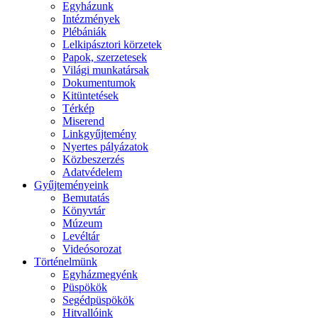
Egyházunk
Intézmények
Plébániák
Lelkipásztori körzetek
Papok, szerzetesek
Világi munkatársak
Dokumentumok
Kitüntetések
Térkép
Miserend
Linkgyűjtemény
Nyertes pályázatok
Közbeszerzés
Adatvédelem
Gyűjteményeink
Bemutatás
Könyvtár
Múzeum
Levéltár
Videósorozat
Történelmünk
Egyházmegyénk
Püspökök
Segédpüspökök
Hitvallóink