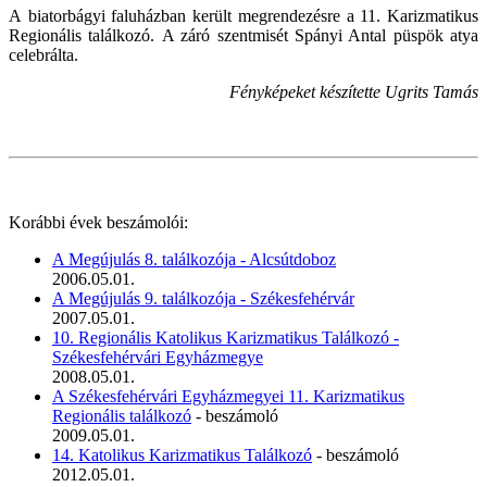
A
biatorbágyi faluházban került megrendezésre a 11. Karizmatikus
Regionális találkozó. A záró szentmisét Spányi Antal püspök atya
celebrálta.
Fényképeket készítette Ugrits Tamás
Korábbi évek beszámolói:
A Megújulás 8. találkozója - Alcsútdoboz
2006.05.01.
A Megújulás 9. találkozója - Székesfehérvár
2007.05.01.
10. Regionális Katolikus Karizmatikus Találkozó -
Székesfehérvári Egyházmegye
2008.05.01.
A Székesfehérvári Egyházmegyei 11. Karizmatikus
Regionális találkozó
- beszámoló
2009.05.01.
14. Katolikus Karizmatikus Találkozó
- beszámoló
2012.05.01.