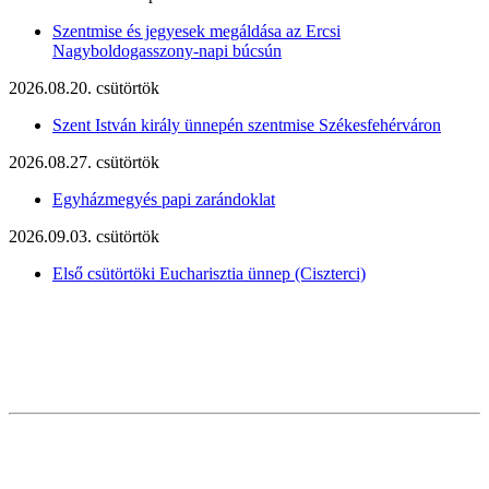
Szentmise és jegyesek megáldása az Ercsi
Nagyboldogasszony-napi búcsún
2026.08.20. csütörtök
Szent István király ünnepén szentmise Székesfehérváron
2026.08.27. csütörtök
Egyházmegyés papi zarándoklat
2026.09.03. csütörtök
Első csütörtöki Eucharisztia ünnep (Ciszterci)