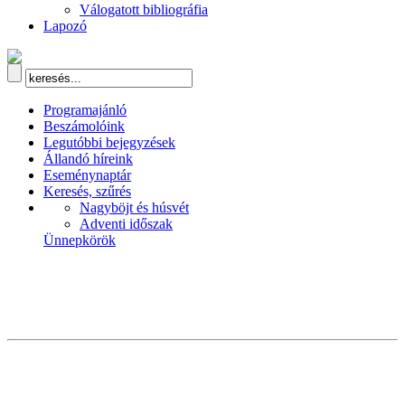
Válogatott bibliográfia
Lapozó
Programajánló
Beszámolóink
Legutóbbi bejegyzések
Állandó híreink
Eseménynaptár
Keresés, szűrés
Nagyböjt és húsvét
Adventi időszak
Ünnepkörök