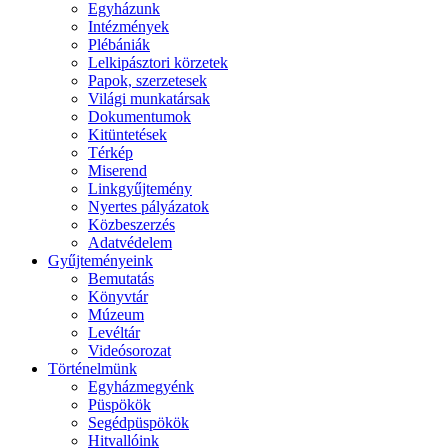
Egyházunk
Intézmények
Plébániák
Lelkipásztori körzetek
Papok, szerzetesek
Világi munkatársak
Dokumentumok
Kitüntetések
Térkép
Miserend
Linkgyűjtemény
Nyertes pályázatok
Közbeszerzés
Adatvédelem
Gyűjteményeink
Bemutatás
Könyvtár
Múzeum
Levéltár
Videósorozat
Történelmünk
Egyházmegyénk
Püspökök
Segédpüspökök
Hitvallóink