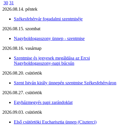
30
31
2026.08.14. péntek
Székesfehérvár fogadalmi szentmiséje
2026.08.15. szombat
Nagyboldogasszony ünnep - szentmise
2026.08.16. vasárnap
Szentmise és jegyesek megáldása az Ercsi
Nagyboldogasszony-napi búcsún
2026.08.20. csütörtök
Szent István király ünnepén szentmise Székesfehérváron
2026.08.27. csütörtök
Egyházmegyés papi zarándoklat
2026.09.03. csütörtök
Első csütörtöki Eucharisztia ünnep (Ciszterci)