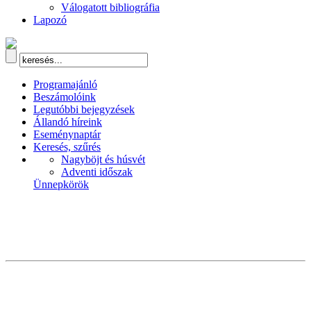
Válogatott bibliográfia
Lapozó
Programajánló
Beszámolóink
Legutóbbi bejegyzések
Állandó híreink
Eseménynaptár
Keresés, szűrés
Nagyböjt és húsvét
Adventi időszak
Ünnepkörök