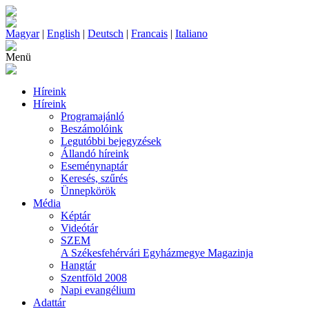
Magyar
|
English
|
Deutsch
|
Francais
|
Italiano
Menü
Híreink
Híreink
Programajánló
Beszámolóink
Legutóbbi bejegyzések
Állandó híreink
Eseménynaptár
Keresés, szűrés
Ünnepkörök
Média
Képtár
Videótár
SZEM
A Székesfehérvári Egyházmegye Magazinja
Hangtár
Szentföld 2008
Napi evangélium
Adattár