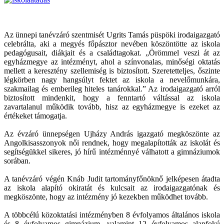
Az ünnepi tanévzáró szentmisét Ugrits Tamás püspöki irodaigazgató
celebrálta, aki a megyés főpásztor nevében köszöntötte az iskola
pedagógusait, diákjait és a családtagokat. „Örömmel veszi át az
egyházmegye az intézményt, ahol a színvonalas, minőségi oktatás
mellett a keresztény szellemiség is biztosított. Szeretetteljes, őszinte
légkörben nagy hangsúlyt fektet az iskola a nevelőmunkára,
szakmailag és emberileg hiteles tanárokkal.” Az irodaigazgató arról
biztosított mindenkit, hogy a fenntartó váltással az iskola
zavartalanul működik tovább, hisz az egyházmegye is ezeket az
értékeket támogatja.
Az évzáró ünnepségen Ujházy András igazgató megköszönte az
Angolkisasszonyok női rendnek, hogy megalapították az iskolát és
segítségükkel sikeres, jó hírű intézménnyé válhatott a gimnáziumok
sorában.
A tanévzáró végén Knáb Judit tartományfőnöknő jelképesen átadta
az iskola alapító okiratát és kulcsait az irodaigazgatónak és
megköszönte, hogy az intézmény jó kezekben működhet tovább.
A többcélú közoktatási intézményben 8 évfolyamos általános iskola
és 8 évfolyamos gimnázium, valamint 12 évfolyamos alapfokú