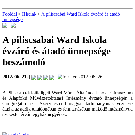
Főoldal
>
Híreink
>
A piliscsabai Ward Iskola évzáró és átadó
ünnepsége
A piliscsabai Ward Iskola
évzáró és átadó ünnepsége
-
beszámoló
2012. 06. 21. |
|
2012. 06. 26.
A Piliscsaba-Klotildligeti Ward Mária Általános Iskola, Gimnázium
és Alapfokú Művészetoktatási Intézmény évzáró ünnepségén a
Congregatio Jesu Szerzetesrend magyar tartományának vezetése
átadta az addig tulajdonában és fenntartásában működő intézményt a
székesfehérvári egyházmegyének.