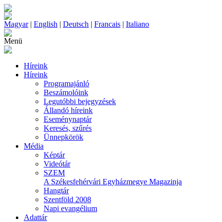
Magyar
|
English
|
Deutsch
|
Francais
|
Italiano
Menü
Híreink
Híreink
Programajánló
Beszámolóink
Legutóbbi bejegyzések
Állandó híreink
Eseménynaptár
Keresés, szűrés
Ünnepkörök
Média
Képtár
Videótár
SZEM
A Székesfehérvári Egyházmegye Magazinja
Hangtár
Szentföld 2008
Napi evangélium
Adattár