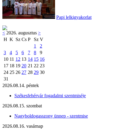
Papi lelkigyakorlat
<
2026. augusztus
>
H
K
Sz
Cs
P
Sz
V
1
2
3
4
5
6
7
8
9
10
11
12
13
14
15
16
17
18
19
20
21
22
23
24
25
26
27
28
29
30
31
2026.08.14. péntek
Székesfehérvár fogadalmi szentmiséje
2026.08.15. szombat
Nagyboldogasszony ünnep - szentmise
2026.08.16. vasárnap