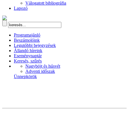
Válogatott bibliográfia
Lapozó
Programajánló
Beszámolóink
Legutóbbi bejegyzések
Állandó híreink
Eseménynaptár
Keresés, szűrés
Nagyböjt és húsvét
Adventi időszak
Ünnepkörök