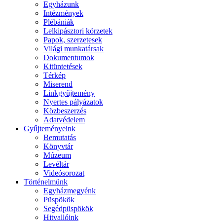
Egyházunk
Intézmények
Plébániák
Lelkipásztori körzetek
Papok, szerzetesek
Világi munkatársak
Dokumentumok
Kitüntetések
Térkép
Miserend
Linkgyűjtemény
Nyertes pályázatok
Közbeszerzés
Adatvédelem
Gyűjteményeink
Bemutatás
Könyvtár
Múzeum
Levéltár
Videósorozat
Történelmünk
Egyházmegyénk
Püspökök
Segédpüspökök
Hitvallóink