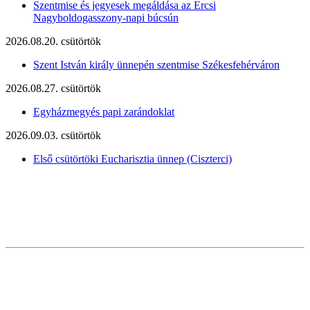
Szentmise és jegyesek megáldása az Ercsi
Nagyboldogasszony-napi búcsún
2026.08.20. csütörtök
Szent István király ünnepén szentmise Székesfehérváron
2026.08.27. csütörtök
Egyházmegyés papi zarándoklat
2026.09.03. csütörtök
Első csütörtöki Eucharisztia ünnep (Ciszterci)