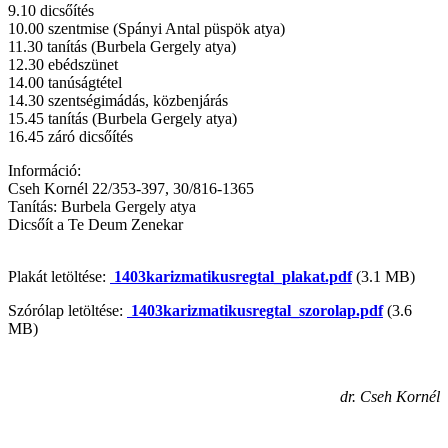
9.10 dicsőítés
10.00 szentmise (Spányi Antal püspök atya)
11.30 tanítás (Burbela Gergely atya)
12.30 ebédszünet
14.00 tanúságtétel
14.30 szentségimádás, közbenjárás
15.45 tanítás (Burbela Gergely atya)
16.45 záró dicsőítés
Információ:
Cseh Kornél 22/353-397, 30/816-1365
Tanítás: Burbela Gergely atya
Dicsőít a Te Deum Zenekar
Plakát letöltése:
1403karizmatikusregtal_plakat.pdf
(3.1 MB)
Szórólap letöltése:
1403karizmatikusregtal_szorolap.pdf
(3.6
MB)
dr. Cseh Kornél