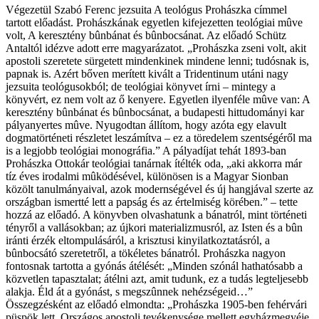
Végezetül Szabó Ferenc jezsuita A teológus Prohászka címmel
tartott előadást. Prohászkának egyetlen kifejezetten teológiai mûve
volt, A keresztény bûnbánat és bûnbocsánat. Az előadó Schütz
Antaltól idézve adott erre magyarázatot. „Prohászka zseni volt, akit
apostoli szeretete sürgetett mindenkinek mindene lenni; tudósnak is,
papnak is. Azért bőven merített kivált a Tridentinum utáni nagy
jezsuita teológusokból; de teológiai könyvet írni – mintegy a
könyvért, ez nem volt az ő kenyere. Egyetlen ilyenféle mûve van: A
keresztény bûnbánat és bûnbocsánat, a budapesti hittudományi kar
pályanyertes mûve. Nyugodtan állítom, hogy azóta egy elavult
dogmatörténeti részletet leszámítva – ez a töredelem szentségéről ma
is a legjobb teológiai monográfia.” A pályadíjat tehát 1893-ban
Prohászka Ottokár teológiai tanárnak ítélték oda, „aki akkorra már
tíz éves irodalmi mûködésével, különösen is a Magyar Sionban
közölt tanulmányaival, azok modernségével és új hangjával szerte az
országban ismertté lett a papság és az értelmiség körében.” – tette
hozzá az előadó. A könyvben olvashatunk a bánatról, mint történeti
tényről a vallásokban; az újkori materializmusról, az Isten és a bûn
iránti érzék eltompulásáról, a krisztusi kinyilatkoztatásról, a
bûnbocsátó szeretetről, a tökéletes bánatról. Prohászka nagyon
fontosnak tartotta a gyónás átélését: „Minden szónál hathatósabb a
közvetlen tapasztalat; átélni azt, amit tudunk, ez a tudás legteljesebb
alakja. Éld át a gyónást, s megszûnnek nehézségeid…”
Összegzésként az előadó elmondta: „Prohászka 1905-ben fehérvári
püspök lett. Országos apostoli tevékenysége mellett egyházmegyéje