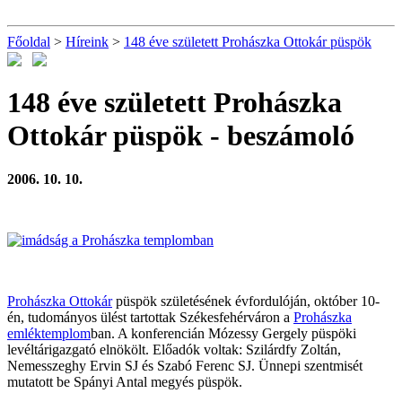
Főoldal
>
Híreink
>
148 éve született Prohászka Ottokár püspök
148 éve született Prohászka
Ottokár püspök
- beszámoló
2006. 10. 10.
Prohászka Ottokár
püspök születésének évfordulóján, október 10-
én, tudományos ülést tartottak Székesfehérváron a
Prohászka
emléktemplom
ban. A konferencián Mózessy Gergely püspöki
levéltárigazgató elnökölt. Előadók voltak: Szilárdfy Zoltán,
Nemesszeghy Ervin SJ és Szabó Ferenc SJ. Ünnepi szentmisét
mutatott be Spányi Antal megyés püspök.