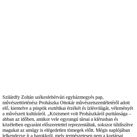
Szilárdfy Zoltán székesfehérvári egyházmegyés pap,
mûvészettörténész Prohászka Ottokár mûvészetszemléletéről adott
elő, kiemelve a püspök esztétikai érzékét és ízlésvilágát, véleményét
a mûvészeti kultúráról. „Közismert volt Prohászkáról puritánsága –
abban az időben, amikor vele egyrangú társai a klérusban és
közéletben egyaránt előszeretettel reprezentáltak, sokszor túldíszítve
magukat az amúgy is elégedetlen tömegek előtt. Mégis naplójában
lelkendezve ír a barokkról, mely természetesen nem a kortársai