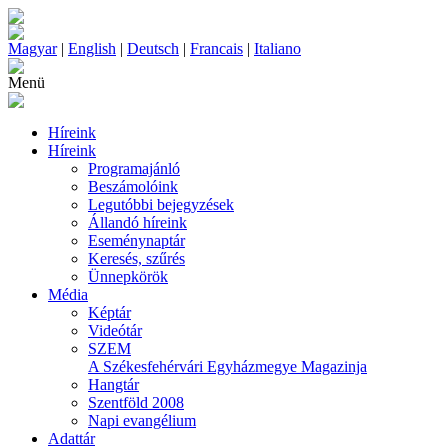
Magyar
|
English
|
Deutsch
|
Francais
|
Italiano
Menü
Híreink
Híreink
Programajánló
Beszámolóink
Legutóbbi bejegyzések
Állandó híreink
Eseménynaptár
Keresés, szűrés
Ünnepkörök
Média
Képtár
Videótár
SZEM
A Székesfehérvári Egyházmegye Magazinja
Hangtár
Szentföld 2008
Napi evangélium
Adattár