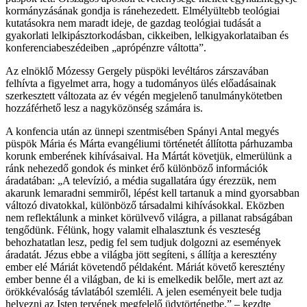
kormányzásának gondja is ránehezedett. Elmélyültebb teológiai
kutatásokra nem maradt ideje, de gazdag teológiai tudását a
gyakorlati lelkipásztorkodásban, cikkeiben, lelkigyakorlataiban és
konferenciabeszédeiben „aprópénzre váltotta”.
Az elnöklő Mózessy Gergely püspöki levéltáros zárszavában
felhívta a figyelmet arra, hogy a tudományos ülés előadásainak
szerkesztett változata az év végén megjelenő tanulmánykötetben
hozzáférhető lesz a nagyközönség számára is.
A konfencia után az ünnepi szentmisében Spányi Antal megyés
püspök Mária és Márta evangéliumi történetét állította párhuzamba
korunk emberének kihívásaival. Ha Mártát követjük, elmerülünk a
ránk nehezedő gondok és minket érő különböző információk
áradatában: „A televízió, a média sugallatára úgy érezzük, nem
akarunk lemaradni semmiről, lépést kell tartanuk a mind gyorsabban
változó divatokkal, különböző társadalmi kihívásokkal. Eközben
nem reflektálunk a minket körülvevő világra, a pillanat rabságában
tengődünk. Félünk, hogy valamit elhalasztunk és veszteség
behozhatatlan lesz, pedig fel sem tudjuk dolgozni az események
áradatát. Jézus ebbe a világba jött segíteni, s állítja a keresztény
ember elé Máriát követendő példaként. Máriát követő keresztény
ember benne él a világban, de ki is emelkedik belőle, mert azt az
örökkévalóság távlatából szemléli. A jelen eseményeit bele tudja
helyezni az Isten tervének megfelelő üdvtörténetbe.” – kezdte