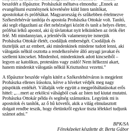
beszédét a főpásztor. Prohászkát méltatva elmondta: „Ennek az
evangéliumi eszménynek követésére küld Isten tanítókat,
apostolokat és prófétákat. Magyarország és szûkebben értelmezve
Székesfehérvár tanítója és apostola Prohászka Ottokár volt. Tanító,
aki segít eligazítani az élet nehézségei között és tanít a helyes életre,
prófétai lelkû apostol, aki új távlatokat nyit lelkünkben az örök élet
felé. Mi mindannyian, a jelenlévők valamennyire ismerjük
Prohászka Ottokár életét, csodáljuk emberségét. Csodáljuk és
tiszteljük azt az embert, aki mindenkinek mindene tudott lenni, aki
válogatás nélkül osztotta a rendelkezésére álló anyagi javakat és
szellemi kincseket. Mindenhol, mindenkinek adott kincseiből –
legyen az katolikus, protestáns vagy zsidó! Nem ítélkezni akart,
hanem mindenkit válogatás nélkül Krisztushoz vezetni.”
A főpásztor beszéde végén kitért a Székesfehérváron is megjelent
Prohászka ellenes írásokra, kérve a híveket védjék meg nagy
püspökük emlékét. Vállalják vele együtt a megpróbáltatásokat erős
hittel: „…mert az erkölcsi válságból csak az Isten tud kiutat mutatni.
Prohászka Ottokár példa és segítség számunkra. Legyünk mi is
apostolok és tanítók, az ő hû követői, akik a világ elmulasztott
dolgait rendbe teszik, hogy életünkről egykor tiszta lélekkel tudjunk
számot adni.”
BPK/SA
Fényképeket készítette dr. Berta Gábor