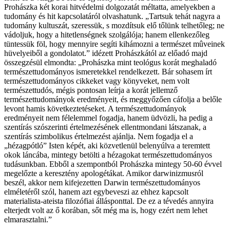
Prohászka két korai hitvédelmi dolgozatát méltatta, amelyekben a
tudomány és hit kapcsolatáról olvashatunk. „Tartsuk tehát nagyra a
tudomány kultuszát, szeressük, s mozdítsuk elő tőlünk telhetőleg; ne
vádoljuk, hogy a hitetlenségnek szolgálója; hanem ellenkezőleg
tüntessük föl, hogy mennyire segíti kihámozni a természet mûveinek
hüvelyeiből a gondolatot.” idézett Prohászkától az előadó majd
összegzésül elmondta: „Prohászka mint teológus korát meghaladó
természettudományos ismeretekkel rendelkezett. Bár sohasem írt
természettudományos cikkeket vagy könyveket, nem volt
természettudós, mégis pontosan leírja a korát jellemző
természettudományok eredményeit, és meggyőzően cáfolja a belőle
levont hamis következtetéseket. A természettudományok
eredményeit nem félelemmel fogadja, hanem üdvözli, ha pedig a
szentírás szószerinti értelmezésének ellentmondani látszanak, a
szentírás szimbolikus értelmezést ajánlja. Nem fogadja el a
„hézagpótló” Isten képét, aki közvetlenül belenyúlva a teremtett
okok láncába, mintegy betölti a hézagokat természettudományos
tudásunkban. Ebből a szempontból Prohászka mintegy 50-60 évvel
megelőzte a keresztény apologétákat. Amikor darwinizmusról
beszél, akkor nem kifejezetten Darwin természettudományos
elméletéről szól, hanem azt egybeveszi az ehhez kapcsolt
materialista-ateista filozófiai állásponttal. De ez a tévedés annyira
elterjedt volt az ő korában, sőt még ma is, hogy ezért nem lehet
elmarasztalni.”