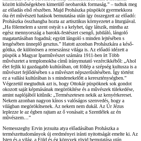
között külsőségekben kimerülő neobarokk formaság.” – tudtuk meg
az előadás első részében. Majd Prohászka püspököt gyermekkora
óta ért mûvészeti hatások bemutatása után így összegzett az előadó:
Prohászka összhangba hozta az artisztikus környezetet a liturgiával.
„Ha fölemelem a szent ostyát s a kelyhet, úgy látszik, mintha az
egész mennyország a barokk-festészet csengő, jubiláló, lángoló
magatartásában fogadná; együtt lángoló s minden lejtésében s
lengésében ünneplő gesztus.” Hatott azonban Prohászkára a késő-
gótika, de különösen a reneszánsz világa is. Az előadó idézett a
püspök a Magyar Iparmûvészet számára 1911-ben írt Több
mûvészetet a templomokba címû iránymutató vezércikkéből: „Ahol
élet fejlik ki gazdagabb kultúrában, ott föllép a szépség kultusza is a
mûvészet fejlődésében s a mûvészet népszerûsítésében. Így történt
ez a vallási kultúrában is s mindenekelőtt a kereszténységben.”
Végezetül megtudtuk azt is, hogy Ottokár püspöknek sok gondot
okozott saját képmásának megörökítése és a mûvészek tülekedése,
amint naplójából kitûnik: „Természetesen nekik az kenyérkereset.
Nekem azonban nagyon kínos s valóságos szenvedés, hogy a
világban megörökítsenek. Az nekem nem dukál. Az Úr Jézus
leplezze le az égben rajtam az ő vonásait; a Szentlélek az én
mûvészem…”
Nemesszeghy Ervin jezsuita atya előadásában Prohászka a
természettudományok új eredményei iránti nyitottságát emelte ki. Az
Isten és a világ, a Föld és ég könyvek rövid bemutatása után