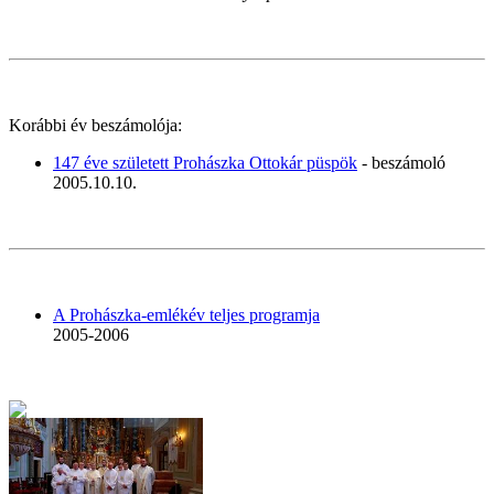
Korábbi év beszámolója:
147 éve született Prohászka Ottokár püspök
- beszámoló
2005.10.10.
A Prohászka-emlékév teljes programja
2005-2006