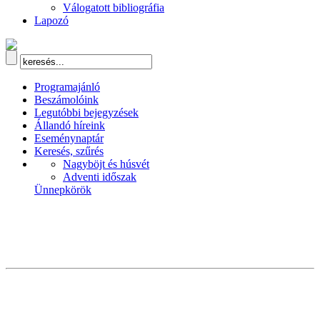
Válogatott bibliográfia
Lapozó
Programajánló
Beszámolóink
Legutóbbi bejegyzések
Állandó híreink
Eseménynaptár
Keresés, szűrés
Nagyböjt és húsvét
Adventi időszak
Ünnepkörök