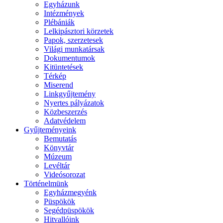
Egyházunk
Intézmények
Plébániák
Lelkipásztori körzetek
Papok, szerzetesek
Világi munkatársak
Dokumentumok
Kitüntetések
Térkép
Miserend
Linkgyűjtemény
Nyertes pályázatok
Közbeszerzés
Adatvédelem
Gyűjteményeink
Bemutatás
Könyvtár
Múzeum
Levéltár
Videósorozat
Történelmünk
Egyházmegyénk
Püspökök
Segédpüspökök
Hitvallóink