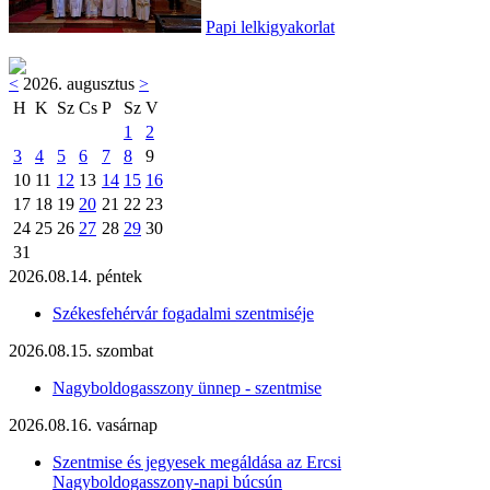
Papi lelkigyakorlat
<
2026. augusztus
>
H
K
Sz
Cs
P
Sz
V
1
2
3
4
5
6
7
8
9
10
11
12
13
14
15
16
17
18
19
20
21
22
23
24
25
26
27
28
29
30
31
2026.08.14. péntek
Székesfehérvár fogadalmi szentmiséje
2026.08.15. szombat
Nagyboldogasszony ünnep - szentmise
2026.08.16. vasárnap
Szentmise és jegyesek megáldása az Ercsi
Nagyboldogasszony-napi búcsún