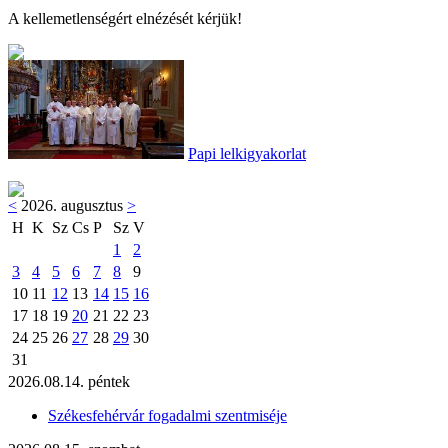
A kellemetlenségért elnézését kérjük!
Papi lelkigyakorlat
<
2026. augusztus
>
H
K
Sz
Cs
P
Sz
V
1
2
3
4
5
6
7
8
9
10
11
12
13
14
15
16
17
18
19
20
21
22
23
24
25
26
27
28
29
30
31
2026.08.14. péntek
Székesfehérvár fogadalmi szentmiséje