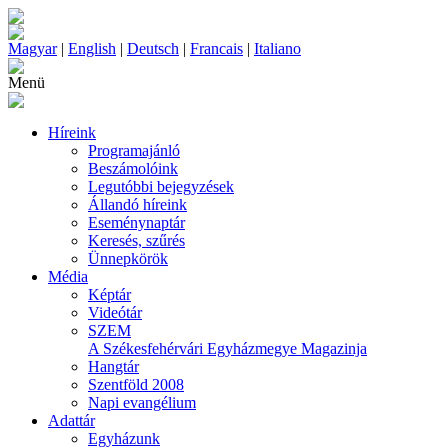
Magyar
|
English
|
Deutsch
|
Francais
|
Italiano
Menü
Híreink
Programajánló
Beszámolóink
Legutóbbi bejegyzések
Állandó híreink
Eseménynaptár
Keresés, szűrés
Ünnepkörök
Média
Képtár
Videótár
SZEM
A Székesfehérvári Egyházmegye Magazinja
Hangtár
Szentföld 2008
Napi evangélium
Adattár
Egyházunk