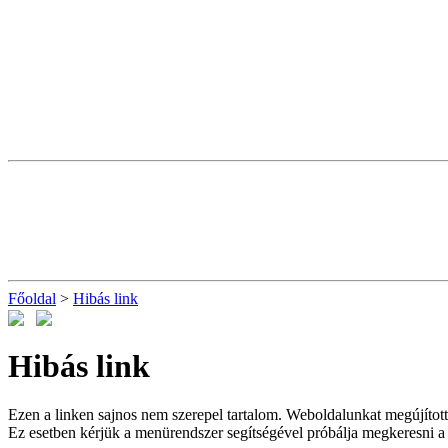
Főoldal
>
Hibás link
Hibás link
Ezen a linken sajnos nem szerepel tartalom. Weboldalunkat megújítottu
Ez esetben kérjük a menürendszer segítségével próbálja megkeresni a k