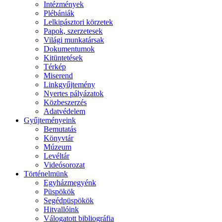
Intézmények
Plébániák
Lelkipásztori körzetek
Papok, szerzetesek
Világi munkatársak
Dokumentumok
Kitüntetések
Térkép
Miserend
Linkgyűjtemény
Nyertes pályázatok
Közbeszerzés
Adatvédelem
Gyűjteményeink
Bemutatás
Könyvtár
Múzeum
Levéltár
Videósorozat
Történelmünk
Egyházmegyénk
Püspökök
Segédpüspökök
Hitvallóink
Válogatott bibliográfia