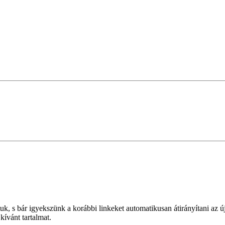
k, s bár igyekszünk a korábbi linkeket automatikusan átirányítani az ú
ívánt tartalmat.