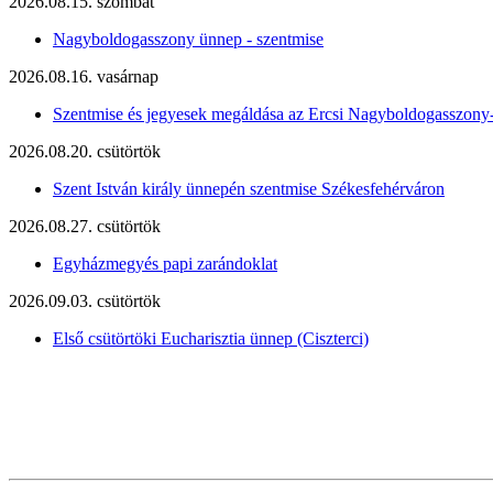
2026.08.15. szombat
Nagyboldogasszony ünnep - szentmise
2026.08.16. vasárnap
Szentmise és jegyesek megáldása az Ercsi Nagyboldogasszony
2026.08.20. csütörtök
Szent István király ünnepén szentmise Székesfehérváron
2026.08.27. csütörtök
Egyházmegyés papi zarándoklat
2026.09.03. csütörtök
Első csütörtöki Eucharisztia ünnep (Ciszterci)