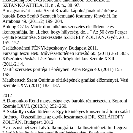
SZTANKÓ ATTILA. H. n., é. n., 88–97.
A magyaróvári ispota Szent Rozália kápolnájának oltárképe a
barokk Bécs Segítő Szentjeit bemutató festmény fényénél. In:
Arrabona 49. (2011/2) 199–204.
Boldog Csáky Móric dominikánus szerzetes élettörténete és
ikonográfiája. In: „Lehet, hogy hülyeség, de…” Az 50 éves Perger
Gyula köszöntése. Szerkesztette SZÉKELY ZOLTÁN. Győr, 2011.
155–157.
Családtörténeti FÉNYképeskönyv. Budapest 2011.
Farsangi feszületek. Művészettörténeti Értesítő 60. (2011) 363–365.
Köszöntés Puskás Lászlónak. Görögkatolikus Szemle XXII.
(2011/2.) 4.
Mártír szerzetes portréja Lébényben. Alba Regia 40. (2011) 155–
158.
Maulbertsch Szent Quirinus oltárképének grafikai előzményei. Vasi
Szemle LXV. (2011) 183–187.
2012
A Domonkos Rend magyarsága egy barokk rézmetszeten. Soproni
Szemle LXVI. (2012/3.) 252–260.
A Szilárdfy család története. Egy tekintélyes kunszentmártoni család
története. Összeállította az egyik leszármazott DR. SZILÁRDFY
ZOLTÁN. Budapest, 2012.
Az efezusi hét szent alvó. Ikonográfia – kultusztörténet. In: Legeza
László köszöntése hatvanadik születésnapján. Szerkesztette