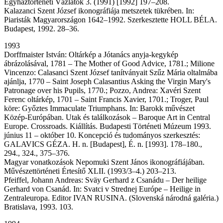
Egyháztörténeti Vázlatok 3. (1991) [1992] 197–208.
Kalazanci Szent József ikonográfiája metszetek tükrében. In:
Piaristák Magyarországon 1642–1992. Szerkesztette HOLL BÉLA.
Budapest, 1992. 28–36.
1993
Dorffmaister István: Oltárkép a Jótanács anyja-kegykép
ábrázolásával, 1781 – The Mother of Good Advice, 1781.; Milione
Vincenzo: Calasanci Szent József tanítványait Szűz Mária oltalmába
ajánlja, 1770 – Saint Joseph Calasantius Asking the Virgin Mary's
Patronage over his Pupils, 1770.; Pozzo, Andrea: Xavéri Szent
Ferenc oltárkép, 1701 – Saint Francis Xavier, 1701.; Troger, Paul
köre: Győztes Immaculate Triumphans. In: Barokk művészet
Közép-Európában. Utak és találkozások – Baroque Art in Central
Europe. Crossroads. Kiállítás. Budapesti Történeti Múzeum 1993.
június 11 – október 10. Koncepció és tudományos szerkesztés:
GALAVICS GÉZA. H. n. [Budapest], É. n. [1993]. 178–180.,
294., 324., 375–376.
Magyar vonatkozások Nepomuki Szent János ikonográfiájában.
Művészettörténeti Értesítő XLII. (1993/3–4.) 203–213.
Pfeiffel, Johann Andreas: Sväy Gerhard z Csanádu – Der heilige
Gerhard von Csanád. In: Svatci v Strednej Európe – Heilige in
Zentraleuropa. Editor IVAN RUSINA. (Slovenská národná galéria.)
Bratislava, 1993. 103.