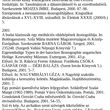
fordulóján. In: Tanulmányok a dátumváltásról és az ezredfordulóról.
Szerkesztette MOJZES IMRE. Budapest, 2000. 87–96.
Szempontok a messianizmus ikonográfiájához. Kisgrafikai
ábrázolások a XVI.-XVIII. századból. In: Életünk XXXII. (2000/6.)
5.
2001
A budai klarisszák egy meditációs oltárképének ikonográfiája. In:
Boldogasszony. Szűz Mária tisztelete Magyarországon és Közép-
Európában. Szerkesztette BARNA GÁBOR. Szeged, 2001.
235248. (Szegedi Vallási Néprajzi Könyvtár 7.)
Eigenstdndige Typen in der barocken Ikonographie ungarischen
Heilige. Keresztény Múzeum. Esztergom, 2001. 43.p.
Előszó. In: II. Rákóczi Ferenc fohászai. Fordította CSÓKA
GÁSPÁR OSB — DÉRI BALÁZS. (Szent István Könyvek 5.)
Budapest, 2001. 5–7.
Előszó. In: NAGYMIHÁLYI GÉZA: A Nagyböjt szakrális
kultúrája a keresztény keletén. Magánkiadás. Hajdúböszörmény,
2001. 7.
Egy pomázi iparművész képes feljegyzései. Szilárdfyné Szalai
Margit (1902-1989). Pomáz Város Önkormányzata. Pomáz, 2001.
Gondolatok Ozsvári Csaba művészetéről. In: Ozsvári Csaba
ötvösművész. Budapest, 2001. 54–55.
Szó és kép. Az archaikus szent szövegek tükröződése az
ikonográfiában. In: „Nyisd meg Uram, szent ajtódat...” Köszöntő