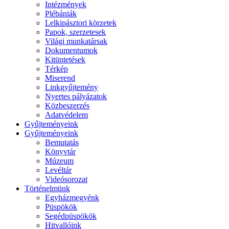
Intézmények
Plébániák
Lelkipásztori körzetek
Papok, szerzetesek
Világi munkatársak
Dokumentumok
Kitüntetések
Térkép
Miserend
Linkgyűjtemény
Nyertes pályázatok
Közbeszerzés
Adatvédelem
Gyűjteményeink
Gyűjteményeink
Bemutatás
Könyvtár
Múzeum
Levéltár
Videósorozat
Történelmünk
Egyházmegyénk
Püspökök
Segédpüspökök
Hitvallóink