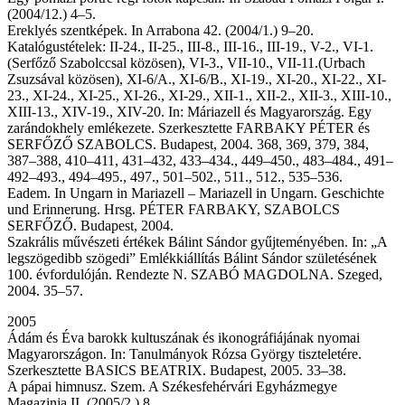
(2004/12.) 4–5.
Ereklyés szentképek. In Arrabona 42. (2004/1.) 9–20.
Katalógustételek: II-24., II-25., III-8., III-16., III-19., V-2., VI-1.
(Serfőző Szabolccsal közösen), VI-3., VII-10., VII-11.(Urbach
Zsuzsával közösen), XI-6/A., XI-6/B., XI-19., XI-20., XI-22., XI-
23., XI-24., XI-25., XI-26., XI-29., XII-1., XII-2., XII-3., XIII-10.,
XIII-13., XIV-19., XIV-20. In: Máriazell és Magyarország. Egy
zarándokhely emlékezete. Szerkesztette FARBAKY PÉTER és
SERFŐZŐ SZABOLCS. Budapest, 2004. 368, 369, 379, 384,
387–388, 410–411, 431–432, 433–434., 449–450., 483–484., 491–
492–493., 494–495., 497., 501–502., 511., 512., 535–536.
Eadem. In Ungarn in Mariazell – Mariazell in Ungarn. Geschichte
und Erinnerung. Hrsg. PÉTER FARBAKY, SZABOLCS
SERFŐZŐ. Budapest, 2004.
Szakrális művészeti értékek Bálint Sándor gyűjteményében. In: „A
legszögedibb szögedi” Emlékkiállítás Bálint Sándor születésének
100. évfordulóján. Rendezte N. SZABÓ MAGDOLNA. Szeged,
2004. 35–57.
2005
Ádám és Éva barokk kultuszának és ikonográfiájának nyomai
Magyarországon. In: Tanulmányok Rózsa György tiszteletére.
Szerkesztette BASICS BEATRIX. Budapest, 2005. 33–38.
A pápai himnusz. Szem. A Székesfehérvári Egyházmegye
Magazinja II. (2005/2.) 8.