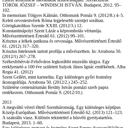
TÖRÖK JÓZSEF – WINDISCH ISTVÁN. Budapest, 2012. 95–
102.
In memoriam Tölgyes Kálmán. Otthonunk Pomáz 9. (2012/8.) 4–5.
Keleti orvostestvérek Róma legjelesebb szentjei sorában.
Görögkatolikus Szemle XXIII. (2012/3.) 12.
Konstantinápolyi Szent Lázár a képrombolás vértanúja.
Művészettörténeti Értesítő 61. (2012) 99–101.
Krisztus a lelkek patikusa és orvossága. Művészettörténeti Értesítő
61. (2012) 317–320.
Krisztus hitelesnek tartott profilja a művészetben. In: Arrabona 50.
(2012/1) 267–278.
Székesfehérvár-Felsőváros legkorábbi muzeális tárgya. Egy
ereklyetartó a 100 éve született Sulyok János Ignác emlékének. Alba
Regia 41. (2012)
Szent Gellért, mint karmelita. Egy különleges győri festmény
ikonográfiája. Arrabona 50. (2012/2.) 245–252.
Születése centenáriumán Beslity István pomázi szerb papra
emlékezem. Otthonunk Pomáz 9. (2012/10.)
2013
A megváltó vérrel éltető Szentháromság. Egy különleges képtípus
Közép-Európában. Művészettörténeti Értesítő 62. (2013) 121–123.
A szakrális viasz. Különös tekintettel a húsvéti gyertyatartóra.
Budapest, 2013. 1–60.
Egy különleges metszet és festmény Szent Ferenc ikonográfiájában.