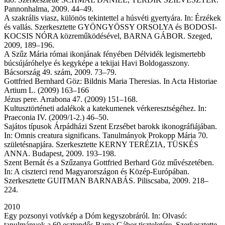
Pannonhalma, 2009. 44–49.
A szakrális viasz, különös tekintettel a húsvéti gyertyára. In: Érzékek
és vallás. Szerkesztette GYÖNGYÖSSY ORSOLYA és BODOSI-
KOCSIS NÓRA közreműködésével, BARNA GÁBOR. Szeged,
2009, 189–196.
A Szűz Mária római ikonjának fényében Délvidék legismertebb
búcsújáróhelye és kegyképe a tekijai Havi Boldogasszony.
Bácsország 49. szám, 2009. 73–79.
Gottfried Bernhard Göz: Bildnis Maria Theresias. In Acta Historiae
Artium L. (2009) 163–166
Jézus pere. Arrabona 47. (2009) 151–168.
Kultusztörténeti adalékok a katekumenek vérkeresztségéhez. In:
Praeconia IV. (2009/1-2.) 46–50.
Sajátos típusok Árpádházi Szent Erzsébet barokk ikonográfiájában.
In: Omnis creatura significans. Tanulmányok Prokopp Mária 70.
születésnapjára. Szerkesztette KERNY TERÉZIA, TÜSKÉS
ANNA. Budapest, 2009. 193–198.
Szent Bernát és a Szűzanya Gottfried Berhard Göz művészetében.
In: A ciszterci rend Magyarországon és Közép-Európában.
Szerkesztette GUITMAN BARNABÁS. Piliscsaba, 2009. 218–
224.
2010
Egy pozsonyi votívkép a Dóm kegyszobráról. In: Olvasó:
tanulmányok a 60 esztendős Barna Gábor tiszteletére. Szerkesztette