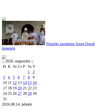
Püspöki szentmise Szent Donát
ünnepén
<
2026. augusztus
>
H
K
Sz
Cs
P
Sz
V
1
2
3
4
5
6
7
8
9
10
11
12
13
14
15
16
17
18
19
20
21
22
23
24
25
26
27
28
29
30
31
2026.08.14. péntek