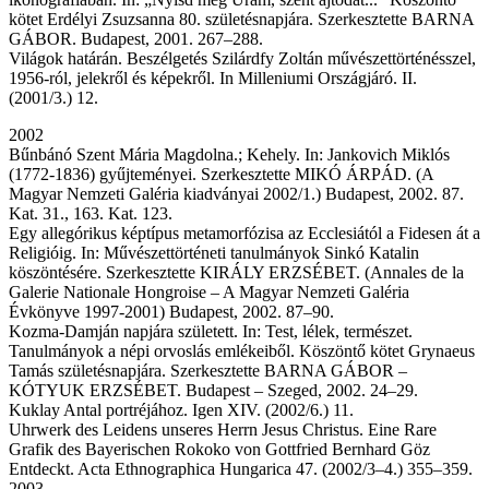
kötet Erdélyi Zsuzsanna 80. születésnapjára. Szerkesztette BARNA
GÁBOR. Budapest, 2001. 267–288.
Világok határán. Beszélgetés Szilárdfy Zoltán művészettörténésszel,
1956-ról, jelekről és képekről. In Milleniumi Országjáró. II.
(2001/3.) 12.
2002
Bűnbánó Szent Mária Magdolna.; Kehely. In: Jankovich Miklós
(1772-1836) gyűjteményei. Szerkesztette MIKÓ ÁRPÁD. (A
Magyar Nemzeti Galéria kiadványai 2002/1.) Budapest, 2002. 87.
Kat. 31., 163. Kat. 123.
Egy allegórikus képtípus metamorfózisa az Ecclesiától a Fidesen át a
Religióig. In: Művészettörténeti tanulmányok Sinkó Katalin
köszöntésére. Szerkesztette KIRÁLY ERZSÉBET. (Annales de la
Galerie Nationale Hongroise – A Magyar Nemzeti Galéria
Évkönyve 1997-2001) Budapest, 2002. 87–90.
Kozma-Damján napjára született. In: Test, lélek, természet.
Tanulmányok a népi orvoslás emlékeiből. Köszöntő kötet Grynaeus
Tamás születésnapjára. Szerkesztette BARNA GÁBOR –
KÓTYUK ERZSÉBET. Budapest – Szeged, 2002. 24–29.
Kuklay Antal portréjához. Igen XIV. (2002/6.) 11.
Uhrwerk des Leidens unseres Herrn Jesus Christus. Eine Rare
Grafik des Bayerischen Rokoko von Gottfried Bernhard Göz
Entdeckt. Acta Ethnographica Hungarica 47. (2002/3–4.) 355–359.
2003