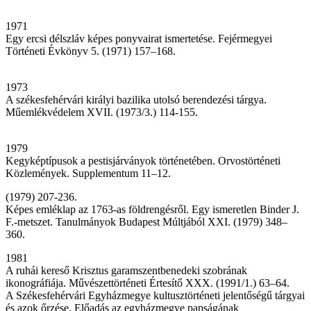
1971
Egy ercsi délszláv képes ponyvairat ismertetése. Fejérmegyei
Történeti Évkönyv 5. (1971) 157–168.
1973
A székesfehérvári királyi bazilika utolsó berendezési tárgya.
Műemlékvédelem XVII. (1973/3.) 114-155.
1979
Kegyképtípusok a pestisjárványok történetében. Orvostörténeti
Közlemények. Supplementum 11–12.
(1979) 207-236.
Képes emléklap az 1763-as földrengésről. Egy ismeretlen Binder J.
F.-metszet. Tanulmányok Budapest Múltjából XXI. (1979) 348–
360.
1981
A ruhái kereső Krisztus garamszentbenedeki szobrának
ikonográfiája. Művészettörténeti Értesítő XXX. (1991/1.) 63–64.
A Székesfehérvári Egyházmegye kultusztörténeti jelentőségű tárgyai
és azok őrzése. Előadás az egyházmegye papságának