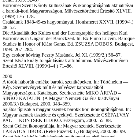
Borromei Szent Károly kultuszának és ikonográfiájának aktualitásai
a barokk-kori Magyarországon. Művészettörténeti Értesítő XLVIII.
(1999) 176–178.
Családunk 1848-49-es hagyományai. Honismeret XXVII. (1999/4.)
48–52.
Die Aktualität des Kultes und der Ikonographie des heiligen Karl
Borromäus in Ungarn der Barockzeit. In: Ex Fumo Lucem. Baroque
Studies in Honor of Klára Garas. Ed. ZSUZSA DOBOS. Budapest,
1999. 267–284.
Egy csokor hóvirág Feszty Masának. Jel XI. (1999/2.) 56–57.
Szent István király fölajánlásának attribútumai. Művészettörténeti
Értesítő XLVIII. (1999/1–4.) 71–86.
2000
A török háborúk emléke barokk szentképeken. In: Történelem —
Kép. Szemelvények múlt és művészet kapcsolatából
Magyarországon. Katalógus. Szerkesztette MIKÓ ÁRPÁD –
SINKÓ KATALIN. (A Magyar Nemzeti Galéria kiadványai
2000/3.) Budapest, 2000. 348–359.
Sajátos típusok a magyar szentek barokk kori ikonográfiájában. In:
Magyar szentek tisztelete és ereklyéi. Szerkesztette CSÉFALVAY
PÁL — KONTSEK ILDIKÓ. Esztergom, 2000. 55–88.
Szent Gellért ikonográfiája. In: Magyar szentek. Szerkesztette
LAKATOS TIBOR. (Reke Füzetek 1.) Budapest, 2000. 86–99.
Szent István király lelkiségének motívumai az első évezred