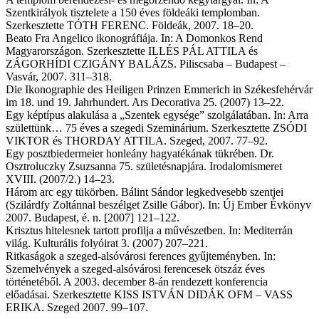
Szentkirályok tisztelete a 150 éves földeáki templomban.
Szerkesztette TÓTH FERENC. Földeák, 2007. 18–20.
Beato Fra Angelico ikonográfiája. In: A Domonkos Rend
Magyarországon. Szerkesztette ILLÉS PÁL ATTILA és
ZÁGORHÍDI CZIGÁNY BALÁZS. Piliscsaba – Budapest –
Vasvár, 2007. 311–318.
Die Ikonographie des Heiligen Prinzen Emmerich in Székesfehérvár
im 18. und 19. Jahrhundert. Ars Decorativa 25. (2007) 13–22.
Egy képtípus alakulása a „Szentek egysége” szolgálatában. In: Arra
születtünk… 75 éves a szegedi Szeminárium. Szerkesztette ZSÓDI
VIKTOR és THORDAY ATTILA. Szeged, 2007. 77–92.
Egy posztbiedermeier honleány hagyatékának tükrében. Dr.
Osztroluczky Zsuzsanna 75. születésnapjára. Irodalomismeret
XVIII. (2007/2.) 14–23.
Három arc egy tükörben. Bálint Sándor legkedvesebb szentjei
(Szilárdfy Zoltánnal beszélget Zsille Gábor). In: Új Ember Évkönyv
2007. Budapest, é. n. [2007] 121–122.
Krisztus hitelesnek tartott profilja a művészetben. In: Mediterrán
világ. Kulturális folyóirat 3. (2007) 207–221.
Ritkaságok a szeged-alsóvárosi ferences gyűjteményben. In:
Szemelvények a szeged-alsóvárosi ferencesek ötszáz éves
történetéből. A 2003. december 8-án rendezett konferencia
előadásai. Szerkesztette KISS ISTVÁN DIDÁK OFM – VASS
ERIKA. Szeged 2007. 99–107.