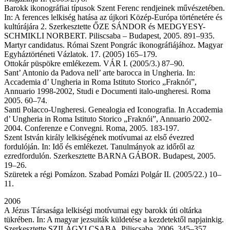
Barokk ikonográfiai típusok Szent Ferenc rendjeinek művészetében.
In: A ferences lelkiség hatása az újkori Közép-Európa történetére és
kultúrájára 2. Szerkesztette ŐZE SÁNDOR és MEDGYESY-
SCHMIKLI NORBERT. Piliscsaba – Budapest, 2005. 891–935.
Martyr candidatus. Római Szent Pongrác ikonográfiájához. Magyar
Egyháztörténeti Vázlatok. 17. (2005) 165–179.
Ottokár püspökre emlékezem. VÁR I. (2005/3.) 87–90.
Sant’ Antonio da Padova nell’ arte barocca in Ungheria. In:
Accademia d’ Ungheria in Roma Istituto Storico „Fraknói”,
Annuario 1998-2002, Studi e Documenti italo-ungheresi. Roma
2005. 60–74.
Santi Polacco-Ungheresi. Genealogia ed Iconografia. In Accademia
d’ Ungheria in Roma Istituto Storico „Fraknói”, Annuario 2002-
2004. Conferenze e Convegni. Roma, 2005. 183-197.
Szent István király lelkiségének motívumai az első évezred
fordulóján. In: Idő és emlékezet. Tanulmányok az időről az
ezredfordulón. Szerkesztette BARNA GÁBOR. Budapest, 2005.
19–26.
Szüretek a régi Pomázon. Szabad Pomázi Polgár II. (2005/22.) 10–
11.
2006
A Jézus Társasága lelkiségi motívumai egy barokk úti oltárka
tükrében. In: A magyar jezsuiták küldetése a kezdetektől napjainkig.
Szerkesztette SZILÁGYI CSABA. Piliscsaba, 2006. 345–357.