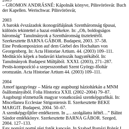
– GROMON ANDRÁSNÉ: Kápolnák könyve, Pilisvörösvár. Buch
der Kapellen. Werischwar. Pilisvörösvár,
2003
A barokk évszázadok ikonográfiájának Szentháromság típusai,
különös tekintettel a hazai emlékekre. In: „Oh, boldogságos
háromság" Tanulmányok a Szentháromság tiszteletéről.
Szerkesztette BARNA GÁBOR. Budapest, 2003. 37–58.
Eine Pestkomposizion auf dem Giebel des Hochaltars von
Georgenberg. In: Acta Historiae Artium. 44. (2003) 109–111.
Meditációs képek a budavári klarisszák hagyatékából. In:
Tanulmányok Budapest Múltjából. XXXI. (2003), 271–287.
Pestis-kompozíció a szepesszombati Szent György-főoltár
oromzatán. Acta Historiae Artium 44. (2003) 109–111.
2004
Amorf igazgyöngy – Mária egy augsburgi házioltárkán a MNM
ősállományából. Folia Historica XXII. (2002–2004) 79–87.
Augsburgi rézmetszők magyar vonatkozású szentképgrafikái. In:
Miscellanea Ecclesiae Strigoniensis II. Szerkesztette BEKE
MARGIT. Budapest, 2004. 50–67.
A szentképgyűjtőre emlékezem. In „…szolgálatra ítéltél…” Bálint
Sándor emlékkönyv. Szerkesztette BARNA GÁBOR. Szeged,
2004. 127–133.
Egy pomázi portré régi fotók kapcsán. In Szabad Pomázi Polgár I.