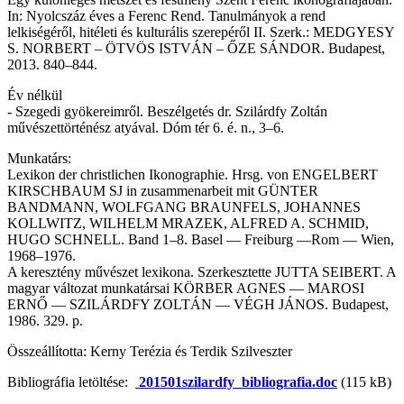
In: Nyolcszáz éves a Ferenc Rend. Tanulmányok a rend
lelkiségéről, hitéleti és kulturális szerepéről II. Szerk.: MEDGYESY
S. NORBERT – ÖTVÖS ISTVÁN – ŐZE SÁNDOR. Budapest,
2013. 840–844.
Év nélkül
- Szegedi gyökereimről. Beszélgetés dr. Szilárdfy Zoltán
művészettörténész atyával. Dóm tér 6. é. n., 3–6.
Munkatárs:
Lexikon der christlichen Ikonographie. Hrsg. von ENGELBERT
KIRSCHBAUM SJ in zusammenarbeit mit GÜNTER
BANDMANN, WOLFGANG BRAUNFELS, JOHANNES
KOLLWITZ, WILHELM MRAZEK, ALFRED A. SCHMID,
HUGO SCHNELL. Band 1–8. Basel — Freiburg —Rom — Wien,
1968–1976.
A keresztény művészet lexikona. Szerkesztette JUTTA SEIBERT. A
magyar változat munkatársai KÖRBER AGNES — MAROSI
ERNŐ — SZILÁRDFY ZOLTÁN — VÉGH JÁNOS. Budapest,
1986. 329. p.
Összeállította: Kerny Terézia és Terdik Szilveszter
Bibliográfia letöltése:
201501szilardfy_bibliografia.doc
(115 kB)