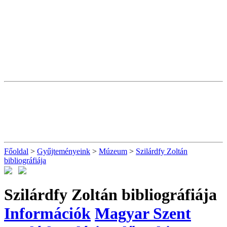
Főoldal
>
Gyűjteményeink
>
Múzeum
>
Szilárdfy Zoltán
bibliográfiája
Szilárdfy Zoltán bibliográfiája
Információk
Magyar Szent