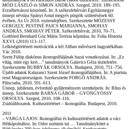
MÓD LÁSZLÓ és SIMON ANDRÁS. Szeged, 2010. 189–195.
Erzsébetvárosi köszöntő. In: A székesfehérvári Egyházmegye
ünnepi névtára Spányi Antal megyés püspök születésének 60.
évében. Az Úr 2010. esztendejében. Szerkesztette MÓZESSY
GERGELY, PESTINÉ PAICS MARIANNA, SMOHAY
ANDRÁS, SMOHAY PÉTER. Székesfehérvár, 2010, 70–71.
Gottfried Bernhard Göz Mária Terézia képmása. In: Folia Historia
XXVI. (2010) 113–117.
Lelkiségtörténeti motivációk a két Althan művészeti hagyatékában.
Vác 2010.
Szent Fülöp diakónus ikonográfiájának hazai vonatkozásai. In: „Ez
világ, mint egy kert…” tanulmányok Galavics Géza tiszteletére.
Szerkesztette BUBRYÁK ORSOLYA. Budapest, 2010, 751–756.
Újabb adatok Kalazanci Szent József ikonográfiájához. In: A piarista
rend Magyarországon. Szerkesztette FORGÓ ANDRÁS.
Piliscsaba, 2010. 591–613.
Ünnep, jubileum, évforduló gyűjteményem szentképein. In: Rítus és
ünnep. Szerkesztette BARNA GÁBOR – GYÖNGYÖSSY
ORSOLYA. Szeged, 2010. 108–116.
Zsidóáldozatok. Kultusztörténet – ikonográfia. Budapest, 2010.
2011
– VARGA LAJOS: Ikonográfiai és kultusztörténeti adatok a váci
Hétkápolnához. In: Odor nominis tui … Tanulmánykötet a
Hétkápolna 300 éves jubileuma alkalmából. Szerkesztette