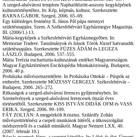
A szeged-alsóvárosi templom Napbaöltözött-asszony kegyképének
kultusztörténetéhez. In: Kép, képmás, kultusz. Szerkesztette
BARNA GÁBOR. Szeged, 2006. 65–69.
Egy különleges festmény II. János Pál pápa mennyei
születésnapjára. Szem. A Székesfehérvári Egyházmegye Magazinja.
III. (2006/1.) 13.
Mária-kegyképek a Székesfehérvári Egyházmegyében. In:
Memoriae Tradere. Tanulmányok és írások Török József hatvanadik
születésnapjára. Szerkesztette FÜZES ÁDÁM és LEGEZA
LÁSZLÓ. Budapest, 2006. 537–555.
Mária Terézia eucharisztia-kultuszának emlékei Magyarországon.
Magyar Egyháztörténeti Enciklopédia Munkaközösség. Budapest,
2006. 40 p.
Prohászka művészetszemlélete. In Prohászka Ottokár – Püspök az
emberért. Szerkesztette MÓZESSY GERGELY. Székesfehérvár –
Budapest, 2006. 265–272.
Ritkaságok a szeged-alsóvárosi ferences gyűjteményben. In:
Szemelvények a szeged-alsóvárosi ferencesek ötszáz éves
történetéből. Szerkesztette KISS ISTVÁN DIDÁK OFM és VASS
ERIKA. Szeged, 2006. 99–109.
FÁY ZOLTÁN: A megpörkölt Krisztus. Szilárdfy Zoltán
művészettörténész a csepeli munkások hitéről, a titkosszolgálat
módszereiről és a családi mintákról. Magyar Nemzet LXX. 40.
(2007. február 10.)
Rózsás gyermek Jézus, a szeretet köteléke. In: Lélek és élet. Ünnepi