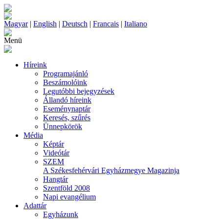
Magyar
|
English
|
Deutsch
|
Francais
|
Italiano
Menü
Híreink
Programajánló
Beszámolóink
Legutóbbi bejegyzések
Állandó híreink
Eseménynaptár
Keresés, szűrés
Ünnepkörök
Média
Képtár
Videótár
SZEM
A Székesfehérvári Egyházmegye Magazinja
Hangtár
Szentföld 2008
Napi evangélium
Adattár
Egyházunk