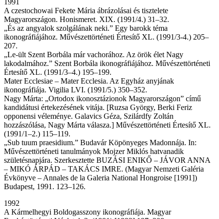
1991
A czestochowai Fekete Mária ábrázolásai és tisztelete
Magyarországon. Honismeret. XIX. (1991/4.) 31–32.
„És az angyalok szolgálának neki.” Egy barokk téma
ikonográfiájához. Művészettörténeti Értesítő XL. (1991/3-4.) 205–
207.
„Le-ült Szent Borbála már vachorához. Az örök élet Nagy
lakodalmához.” Szent Borbála ikonográfiájához. Művészettörténeti
Értesítő XL. (1991/3–4.) 195–199.
Mater Ecclesiae – Mater Ecclesia. Az Egyház anyjának
ikonográfiája. Vigilia LVI. (1991/5.) 350–352.
Nagy Márta: „Ortodox ikonosztázionok Magyarországon” című
kandidátusi értekezésének vitája. [Ruzsa György, Berki Feriz
opponensi véleménye. Galavics Géza, Szilárdfy Zoltán
hozzászólása, Nagy Márta válasza.] Művészettörténeti Értesítő XL.
(1991/1–2.) 115–119.
„Sub tuum praesidium.” Budavár Köpönyeges Madonnája. In:
Művészettörténeti tanulmányok Mojzer Miklós hatvanadik
születésnapjára. Szerkesztette BUZÁSI ENIKŐ – JÁVOR ANNA
– MIKÓ ÁRPÁD – TAKÁCS IMRE. (Magyar Nemzeti Galéria
Évkönyve – Annales de la Galeria National Hongroise [1991])
Budapest, 1991. 123–126.
1992
A Kármelhegyi Boldogasszony ikonográfiája. Magyar