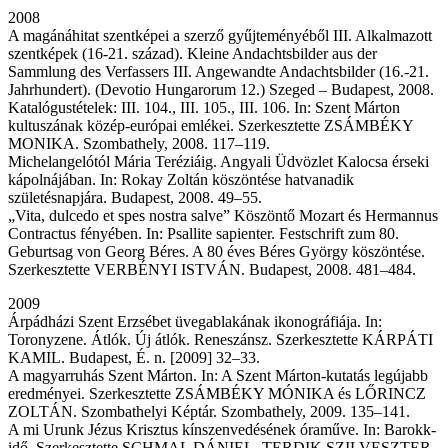
2008
A magánáhitat szentképei a szerző gyűjteményéből III. Alkalmazott
szentképek (16-21. század). Kleine Andachtsbilder aus der
Sammlung des Verfassers III. Angewandte Andachtsbilder (16.-21.
Jahrhundert). (Devotio Hungarorum 12.) Szeged – Budapest, 2008.
Katalógustételek: III. 104., III. 105., III. 106. In: Szent Márton
kultuszának közép-európai emlékei. Szerkesztette ZSÁMBÉKY
MONIKA. Szombathely, 2008. 117–119.
Michelangelótól Mária Teréziáig. Angyali Üdvözlet Kalocsa érseki
kápolnájában. In: Rokay Zoltán köszöntése hatvanadik
születésnapjára. Budapest, 2008. 49–55.
„Vita, dulcedo et spes nostra salve” Köszöntő Mozart és Hermannus
Contractus fényében. In: Psallite sapienter. Festschrift zum 80.
Geburtsag von Georg Béres. A 80 éves Béres György köszöntése.
Szerkesztette VERBÉNYI ISTVÁN. Budapest, 2008. 481–484.
2009
Árpádházi Szent Erzsébet üvegablakának ikonográfiája. In:
Toronyzene. Átlók. Új átlók. Reneszánsz. Szerkesztette KÁRPÁTI
KAMIL. Budapest, É. n. [2009] 32–33.
A magyarruhás Szent Márton. In: A Szent Márton-kutatás legújabb
eredményei. Szerkesztette ZSÁMBÉKY MÓNIKA és LŐRINCZ
ZOLTÁN. Szombathelyi Képtár. Szombathely, 2009. 135–141.
A mi Urunk Jézus Krisztus kínszenvedésének óraműve. In: Barokk-
idő. Szerkesztette SCHMAL DÁNIEL, TERDIK SZILVESZTER.