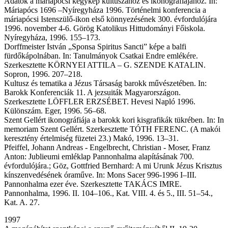
Adatok a máriapócsi kegykép kultuszához és ikonográfiájához. In:
Máriapócs 1696 –Nyíregyháza 1996. Történelmi konferencia a
máriapócsi Istenszülő-ikon első könnyezésének 300. évfordulójára
1996. november 4-6. Görög Katolikus Hittudományi Főiskola.
Nyíregyháza, 1996. 155–173.
Dorffmeister István „Sponsa Spiritus Sancti” képe a balfi
fürdőkápolnában. In: Tanulmányok Csatkai Endre emlékére.
Szerkesztette KÖRNYEI ATTILA – G. SZENDE KATALIN.
Sopron, 1996. 207–218.
Kultusz és tematika a Jézus Társaság barokk művészetében. In:
Barokk Konferenciák 11. A jezsuiták Magyarországon.
Szerkesztette LÖFFLER ERZSÉBET. Hevesi Napló 1996.
Különszám. Eger, 1996. 56–68.
Szent Gellért ikonográfiája a barokk kori kisgrafikák tükrében. In: In
memoriam Szent Gellért. Szerkesztette TÓTH FERENC. (A makói
keresztény értelmiség füzetei 23.) Makó, 1996. 13–31.
Pfeiffel, Johann Andreas - Engelbrecht, Christian - Moser, Franz
Anton: Jublieumi emléklap Pannonhalma alapításának 700.
évfordulójára.; Göz, Gottfried Bernhard: A mi Urunk Jézus Krisztus
kínszenvedésének óraműve. In: Mons Sacer 996-1996 I–III.
Pannonhalma ezer éve. Szerkesztette TAKÁCS IMRE.
Pannonhalma, 1996. II. 104–106., Kat. VIII. 4. és 5., III. 51–54.,
Kat. A. 27.
1997