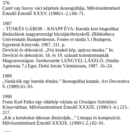
376.
Carel van Savoy váci képének ikonográfiája. Művészettörténeti
Értesítő Értesítő XXXV. (1986/1–2.) 68–71.
1987
– TÜSKÉS GÁBOR – KNAPP ÉVA: Barokk kori kisgrafikai
ábrázolások magyarországi búcsújáróhelyekről. (Bibliotheca
Universitatis Budapestiensis. Fontes et studia 5.) Budapest,
Egyetemi Könyvtár, 1987. 311. p.
Devóció és dekoráció. „Fris kisded kép, apácza munka.” In:
Devóció és dekoráció. 18. és 19. századi kolostormunkák
Magyarországon. Szerkesztette LENGYEL LÁSZLÓ. (Studia
Agriensia 7.) Eger, Dobó István Vármúzeum, 1987. 16–24.
1989
„Variációk egy barokk témára.” Ikonográfiai kutatás. Ars Decorativa
9. (1989) 61–93.
1990
Franz Karl Palko egy oltárkép vázlata az Országos Széchényi
Könyvtárban. Művészettörténeti Értesítő XXXIX. (1990/3–4.) 215–
217.
„Kik a kerubokat titkosan ábrázolják...” Liturgia és kompozíció.
Művészettörténeti Értesítő XXXIX. (1990/1-2.) 82–91.