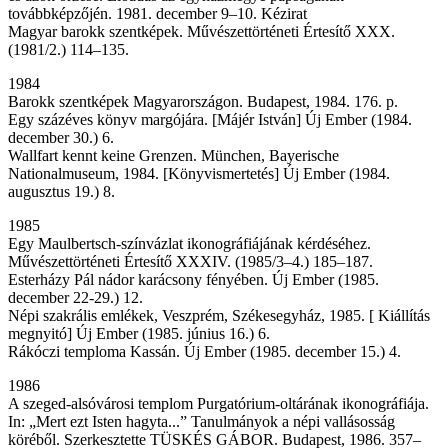
továbbképzőjén. 1981. december 9–10. Kézirat
Magyar barokk szentképek. Művészettörténeti Értesítő XXX.
(1981/2.) 114–135.
1984
Barokk szentképek Magyarországon. Budapest, 1984. 176. p.
Egy százéves könyv margójára. [Májér István] Új Ember (1984.
december 30.) 6.
Wallfart kennt keine Grenzen. München, Bayerische
Nationalmuseum, 1984. [Könyvismertetés] Új Ember (1984.
augusztus 19.) 8.
1985
Egy Maulbertsch-színvázlat ikonográfiájának kérdéséhez.
Művészettörténeti Értesítő XXXIV. (1985/3–4.) 185–187.
Esterházy Pál nádor karácsony fényében. Új Ember (1985.
december 22-29.) 12.
Népi szakrális emlékek, Veszprém, Székesegyház, 1985. [ Kiállítás
megnyitó] Új Ember (1985. június 16.) 6.
Rákóczi temploma Kassán. Új Ember (1985. december 15.) 4.
1986
A szeged-alsóvárosi templom Purgatórium-oltárának ikonográfiája.
In: „Mert ezt Isten hagyta...” Tanulmányok a népi vallásosság
köréből. Szerkesztette TÜSKÉS GÁBOR. Budapest, 1986. 357–