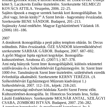
kötet S. Laczkovits Emőke tiszteletére. Szerkesztette SELMECZI
KOVÁCS ATTILA. Veszprém, 2006. 22–25.
Sajátos típusok a magyar szentek barokk kori ikonográfiájában. In
„Hol vagy, István király?” A Szent István - hagyomány évszázadai.
Szerkeszette BENE SÁNDOR. Budapest, 201–213.
Sujánszky Antal emlékére. Magyar Egyháztörténeti Vázlatok 18.
(2006) 181–186.
2007
A donátorok ikonográfiája a pesti pálos templom oltárán. In: Decus
solitudinis. Pálos évszázadok. ŐZE SÁNDOR közreműködésével
szerkesztette SARBAK GÁBOR. Budapest, 2007. 687–692.
A győri Magyar Ispita egykori kegyképe. Ikonográfia-
kultusztörténet. Arrabona 45. (2007/1.) 367–378.
Ami még hiányzik Szent Imre ikonográfiájából, különös tekintettel
szülővárosára és a Székesfehérvári Egyházmegyére. In: Szent Imre
1000 éve. Tanulmányok Szent Imre tiszteletére, születésének ezredik
évfordulója alkalmából. Szerkesztette KERNY TERÉZIA. (A
Székesfehérvári Egyházmegyei Múzeum kiadványai 1.)
Székesfehérvár, 2007. 112–116., képek: 218-243.
A magyarországi művészet hódolata Xavéri Szent Ferenc előtt.
Kultusztörténet-ikonográfia. In: Historicus Societatis Iesu, Szilas
László Emlékkönyv. Szerkesztette MOLNÁR ANTAL, SZILÁGYI
CSABA, ZOMBORI ISTVÁN. Budapest, 2007. 256–282.
A templom berendezési- és megőrzendő kegytárgyai. In: A