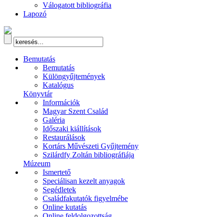
Válogatott bibliográfia
Lapozó
Bemutatás
Bemutatás
Különgyűjtemények
Katalógus
Könyvtár
Információk
Magyar Szent Család
Galéria
Időszaki kiállítások
Restaurálások
Kortárs Művészeti Gyűjtemény
Szilárdfy Zoltán bibliográfiája
Múzeum
Ismertető
Speciálisan kezelt anyagok
Segédletek
Családfakutatók figyelmébe
Online kutatás
Online feldolgozottság