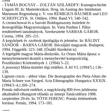
1994
- TAMÁS BOGYAY – ZOLTÁN SZILÁRDFY: Kunstgeschichte
Ungarn III. In: Marienlexikon. Hrsg. im Austrag des Intstitutum
Marianum Regensburg e. V. von REMIGIUS BÄUMER und LEO
SCHEFFCZYK. St. Ottilien, 1994. Band VI. 540–542.
A czestochowai és a Sasvári Boldogasszony tisztelete és
ikonográfiája Magyarországon. In: Varia Paulina I. Pálos
rendtörténeti tanulmányok. Szerkesztette SARBAK GÁBOR.
Csorna, 1994. 205–211.
A kegyképek és -szobrok tipológiája és jelentése. In: BÁLINT
SÁNDOR – BARNA GÁBOR: Búcsújáró magyarok. Budapest,
1994. Függelék: 323–348. [Önálló füzetként is]
A legrégibb magyar Mária-ábrázolás. Az Orans Mária típusa: a
mennybemenetel-ikontól a mennybevitel kompozícióig.
Posztbizánci Közlemények 1. (1994) 5–22.
A pozsonyi Mária-tisztelet régi emlékei. A Jel VI. (1994/5.) 136–
139.
Lignum crucis – abbor vitae. Die ikonographie des Pieta-Altars die
Maria Schnee von Szeged. Acta Ethnographic Hungarica XXXIX.
(1994/3–4.) 269–274.
Pomáz művészeti emlékei, a nagyközség 800 éves jubileuma
alkalmából elhangzott előadás az ünnepi Tanácsülésen 1988.
szeptember 29-én. In: TÓTH FERENC: Pomáz történetének
forrásai. Pomáz, 1994. 173–181.