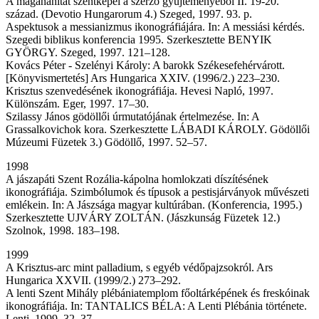
A magánáhítat szentképei a szerző gyűjteményéből II. 19-20.
század. (Devotio Hungarorum 4.) Szeged, 1997. 93. p.
Aspektusok a messianizmus ikonográfiájára. In: A messiási kérdés.
Szegedi biblikus konferencia 1995. Szerkesztette BENYIK
GYÖRGY. Szeged, 1997. 121–128.
Kovács Péter - Szelényi Károly: A barokk Székesefehérvárott.
[Könyvismertetés] Ars Hungarica XXIV. (1996/2.) 223–230.
Krisztus szenvedésének ikonográfiája. Hevesi Napló, 1997.
Különszám. Eger, 1997. 17–30.
Szilassy János gödöllői úrmutatójának értelmezése. In: A
Grassalkovichok kora. Szerkesztette LÁBADI KÁROLY. Gödöllői
Múzeumi Füzetek 3.) Gödöllő, 1997. 52–57.
1998
A jászapáti Szent Rozália-kápolna homlokzati díszítésének
ikonográfiája. Szimbólumok és típusok a pestisjárványok művészeti
emlékein. In: A Jászsága magyar kultúrában. (Konferencia, 1995.)
Szerkesztette UJVÁRY ZOLTÁN. (Jászkunság Füzetek 12.)
Szolnok, 1998. 183–198.
1999
A Krisztus-arc mint palladium, s egyéb védőpajzsokról. Ars
Hungarica XXVII. (1999/2.) 273–292.
A lenti Szent Mihály plébániatemplom főoltárképének és freskóinak
ikonográfiája. In: TANTALICS BÉLA: A Lenti Plébánia története.
Lenti, 1999. 32–37.