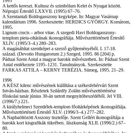
1995
A kettős kereszt. Kultusz és szimbólum Kelet és Nyugat között.
Néprajzi Értesítő LXXVII. (1995) 67–76.
A Szentantali Boldogasszony kegyképe. In: Magyar Vasárnap
kalendárium 1996. Szerkesztette: HERDICS GYÖRGY. Komárom,
1995.
Lignum crucis – arbor vitae. A szegedi Havi Boldogasszony-
templom pieta-oltárának ikonográfiája. Művészettörténeti Értesítő
XLIV. (1995/3–4.) 280–283.
A magánáhítat szentképei a szerző gyűjteményéből. I. 17-18.
század. (Devotio Hungarorum 2.) Szeged, 1995. 86 [204] p.
Páduai Szent Antal a magyar barokk művészetben. In: Páduai Szent
Antal emlékezete 1195–1231. Tanulmányok. Szerkesztette
FARKAS ATTILA – KERNY TERÉZIA. Sümeg, 1995. 21–29.
1996
A KÉSZ kilenc művészének kiállítása a székesfehérvári Szent
István-házban. Részletek Szilárdfy Zolátn művészettörténész
főiskolai tanár június 30-án tartott megnyitóbeszédéből. Jel VIII.
(1996/7.) 221.
A királyhelmeci Szentlélek-templom főoltárképének ikonográfiája.
Művészettörténeti Értesítő XLV. (1996/3–4.) 277–282.
A Napbaöltözött Asszony tisztelője. Szent Gellért ikonográfiája a
barokk kori kisgrafikák tükrében. Jászkunság XLII. (1996/2.) 67–
80.