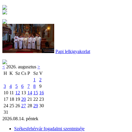
Papi lelkigyakorlat
<
2026. augusztus
>
H
K
Sz
Cs
P
Sz
V
1
2
3
4
5
6
7
8
9
10
11
12
13
14
15
16
17
18
19
20
21
22
23
24
25
26
27
28
29
30
31
2026.08.14. péntek
Székesfehérvár fogadalmi szentmiséje