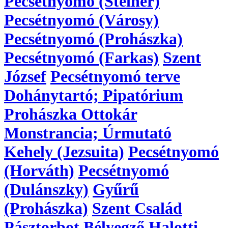
Pecsétnyomó (Steiner)
Pecsétnyomó (Városy)
Pecsétnyomó (Prohászka)
Pecsétnyomó (Farkas)
Szent
József
Pecsétnyomó terve
Dohánytartó; Pipatórium
Prohászka Ottokár
Monstrancia; Úrmutató
Kehely (Jezsuita)
Pecsétnyomó
(Horváth)
Pecsétnyomó
(Dulánszky)
Gyűrű
(Prohászka)
Szent Család
Pásztorbot
Bélyegző
Halotti