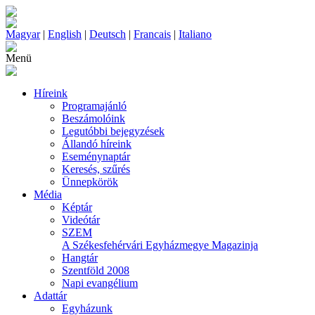
Magyar
|
English
|
Deutsch
|
Francais
|
Italiano
Menü
Híreink
Programajánló
Beszámolóink
Legutóbbi bejegyzések
Állandó híreink
Eseménynaptár
Keresés, szűrés
Ünnepkörök
Média
Képtár
Videótár
SZEM
A Székesfehérvári Egyházmegye Magazinja
Hangtár
Szentföld 2008
Napi evangélium
Adattár
Egyházunk