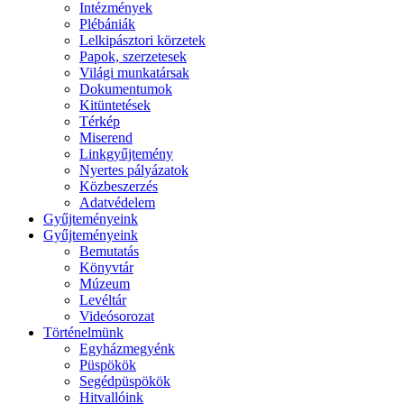
Intézmények
Plébániák
Lelkipásztori körzetek
Papok, szerzetesek
Világi munkatársak
Dokumentumok
Kitüntetések
Térkép
Miserend
Linkgyűjtemény
Nyertes pályázatok
Közbeszerzés
Adatvédelem
Gyűjteményeink
Gyűjteményeink
Bemutatás
Könyvtár
Múzeum
Levéltár
Videósorozat
Történelmünk
Egyházmegyénk
Püspökök
Segédpüspökök
Hitvallóink