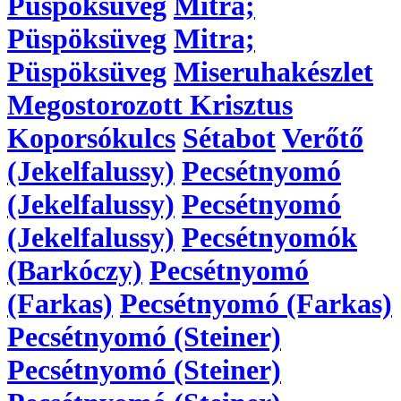
Püspöksüveg
Mitra;
Püspöksüveg
Mitra;
Püspöksüveg
Miseruhakészlet
Megostorozott Krisztus
Koporsókulcs
Sétabot
Verőtő
(Jekelfalussy)
Pecsétnyomó
(Jekelfalussy)
Pecsétnyomó
(Jekelfalussy)
Pecsétnyomók
(Barkóczy)
Pecsétnyomó
(Farkas)
Pecsétnyomó (Farkas)
Pecsétnyomó (Steiner)
Pecsétnyomó (Steiner)