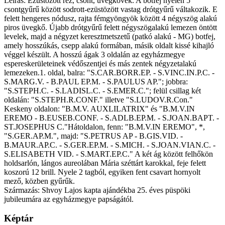
Leírás: Ezüstözött réz, csont, üvegkövek. A botfej nyelén 5
csontgyűrű között sodrott-ezüstözött vastag drótgyűrű váltakozik. E
felett hengeres nódusz, rajta fémgyöngyök között 4 négyszög alakú
piros üvegkő. Újabb drótgyűrű felett négyszögalakú lemezen öntött
levelek, majd a négyzet keresztmetszetű (patkó alakú - MG) botfej,
amely hosszúkás, csepp alakú formában, másik oldalt kissé kihajló
véggel készült. A hosszú ágak 3 oldalán az egyházmegye
espereskerületeinek védőszentjei és más zentek négyzetalakú
lemezeken.1. oldal, balra: "S.CAR.BORR.EP. - S.VINC.IN.P.C. -
S.MARG.V. - B.PAUL EP.M. - S.PAULUS AP."; jobbra:
"S.STEPH.C. - S.LADISL.C. - S.EMER.C."; felül csillag két
oldalán: "S.STEPH.R.CONF." illetve "S.LUDOV.R.Con."
Keskeny oldalon: "B.M.V. AUXLILATRIX" és "B.M.V.IN
EREMO - B.EUSEB.CONF. - S.ADLB.EP.M. - S.JOAN.BAPT. -
ST.JOSEPHUS C."Hátoldalon, fenn: "B.M.V.IN EREMO", *,
"S.GER.AP.M.", majd: "S.PETRUS AP - B.GIS.VID. -
B.MAUR.AP.C. - S.GER.EP.M. - S.MICH. - S.JOAN.VIAN.C. -
S.ELISABETH VID. - S.MART.EP.C." A két ág között felhőkön
holdsarlón, lángos aureolában Mária széttárt karokkal, feje felett
koszorú 12 brill. Nyele 2 tagból, egyiken fent csavart hornyolt
mező, közben gyűrűk.
Származás: Shvoy Lajos kapta ajándékba 25. éves püspöki
jubileumára az egyházmegye papságától.
Képtár