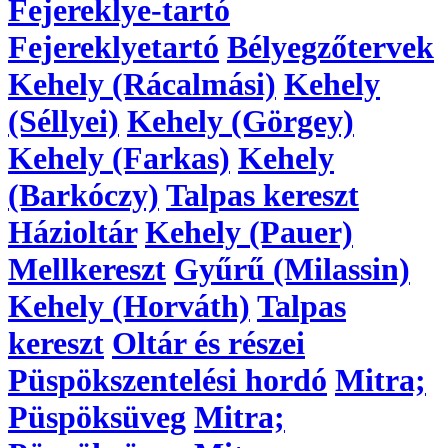
Fejereklye-tartó
Fejereklyetartó
Bélyegzőtervek
Kehely (Rácalmási)
Kehely
(Séllyei)
Kehely (Görgey)
Kehely (Farkas)
Kehely
(Barkóczy)
Talpas kereszt
Házioltár
Kehely (Pauer)
Mellkereszt
Gyűrű (Milassin)
Kehely (Horváth)
Talpas
kereszt
Oltár és részei
Püspökszentelési hordó
Mitra;
Püspöksüveg
Mitra;