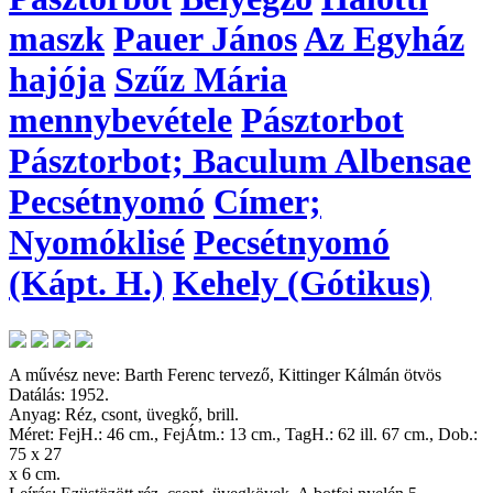
maszk
Pauer János
Az Egyház
hajója
Szűz Mária
mennybevétele
Pásztorbot
Pásztorbot; Baculum Albensae
Pecsétnyomó
Címer;
Nyomóklisé
Pecsétnyomó
(Kápt. H.)
Kehely (Gótikus)
A művész neve: Barth Ferenc tervező, Kittinger Kálmán ötvös
Datálás: 1952.
Anyag: Réz, csont, üvegkő, brill.
Méret: FejH.: 46 cm., FejÁtm.: 13 cm., TagH.: 62 ill. 67 cm., Dob.:
75 x 27
x 6 cm.