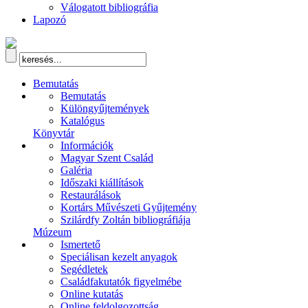
Válogatott bibliográfia
Lapozó
Bemutatás
Bemutatás
Különgyűjtemények
Katalógus
Könyvtár
Információk
Magyar Szent Család
Galéria
Időszaki kiállítások
Restaurálások
Kortárs Művészeti Gyűjtemény
Szilárdfy Zoltán bibliográfiája
Múzeum
Ismertető
Speciálisan kezelt anyagok
Segédletek
Családfakutatók figyelmébe
Online kutatás
Online feldolgozottság