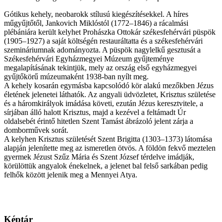
Gótikus kehely, neobarokk stílusú kiegészítésekkel. A híres
műgyűjtőtől, Jankovich Miklóstól (1772–1846) a rácalmási
plébániára került kelyhet Prohászka Ottokár székesfehérvári püspök
(1905–1927) a saját költségén restauráltatta és a székesfehérvári
szemináriumnak adományozta. A püspök nagylelkű gesztusát a
Székesfehérvári Egyházmegyei Múzeum gyűjteménye
megalapításának tekintjük, mely az ország első egyházmegyei
gyűjtőkörű múzeumaként 1938-ban nyílt meg.
A kehely kosarán egymásba kapcsolódó kör alakú mezőkben Jézus
életének jelenetei láthatók. Az angyali üdvözletet, Krisztus születése
és a háromkirályok imádása követi, ezután Jézus keresztvitele, a
sírjában álló halott Krisztus, majd a kezével a feltámadt Úr
oldalsebét érintő hitetlen Szent Tamást ábrázoló jelent zárja a
domborművek sorát.
A kelyhen Krisztus születését Szent Brigitta (1303–1373) látomása
alapján jelenítette meg az ismeretlen ötvös. A földön fekvő meztelen
gyermek Jézust Szűz Mária és Szent József térdelve imádják,
körülöttük angyalok énekelnek, a jelenet bal felső sarkában pedig
felhők között jelenik meg a Mennyei Atya.
Képtár