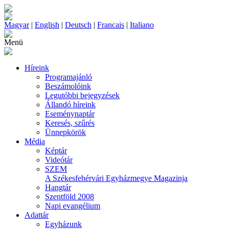
Magyar
|
English
|
Deutsch
|
Francais
|
Italiano
Menü
Híreink
Programajánló
Beszámolóink
Legutóbbi bejegyzések
Állandó híreink
Eseménynaptár
Keresés, szűrés
Ünnepkörök
Média
Képtár
Videótár
SZEM
A Székesfehérvári Egyházmegye Magazinja
Hangtár
Szentföld 2008
Napi evangélium
Adattár
Egyházunk