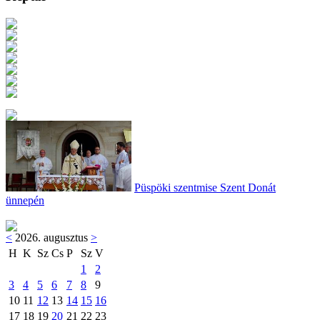
Püspöki szentmise Szent Donát
ünnepén
<
2026. augusztus
>
H
K
Sz
Cs
P
Sz
V
1
2
3
4
5
6
7
8
9
10
11
12
13
14
15
16
17
18
19
20
21
22
23