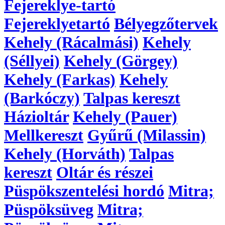
Fejereklye-tartó
Fejereklyetartó
Bélyegzőtervek
Kehely (Rácalmási)
Kehely
(Séllyei)
Kehely (Görgey)
Kehely (Farkas)
Kehely
(Barkóczy)
Talpas kereszt
Házioltár
Kehely (Pauer)
Mellkereszt
Gyűrű (Milassin)
Kehely (Horváth)
Talpas
kereszt
Oltár és részei
Püspökszentelési hordó
Mitra;
Püspöksüveg
Mitra;