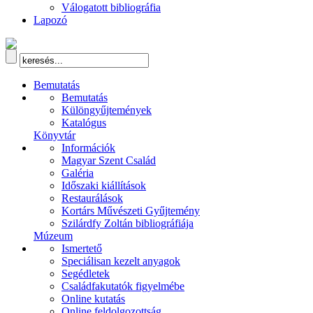
Válogatott bibliográfia
Lapozó
Bemutatás
Bemutatás
Különgyűjtemények
Katalógus
Könyvtár
Információk
Magyar Szent Család
Galéria
Időszaki kiállítások
Restaurálások
Kortárs Művészeti Gyűjtemény
Szilárdfy Zoltán bibliográfiája
Múzeum
Ismertető
Speciálisan kezelt anyagok
Segédletek
Családfakutatók figyelmébe
Online kutatás
Online feldolgozottság