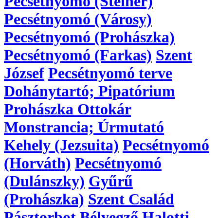
Pecsétnyomó (Steiner)
Pecsétnyomó (Városy)
Pecsétnyomó (Prohászka)
Pecsétnyomó (Farkas)
Szent
József
Pecsétnyomó terve
Dohánytartó; Pipatórium
Prohászka Ottokár
Monstrancia; Úrmutató
Kehely (Jezsuita)
Pecsétnyomó
(Horváth)
Pecsétnyomó
(Dulánszky)
Gyűrű
(Prohászka)
Szent Család
Pásztorbot
Bélyegző
Halotti