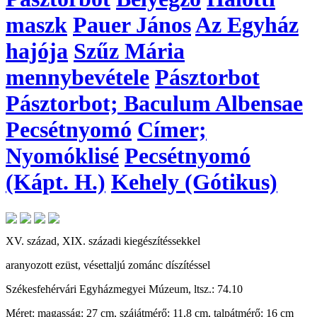
maszk
Pauer János
Az Egyház
hajója
Szűz Mária
mennybevétele
Pásztorbot
Pásztorbot; Baculum Albensae
Pecsétnyomó
Címer;
Nyomóklisé
Pecsétnyomó
(Kápt. H.)
Kehely (Gótikus)
XV. század, XIX. századi kiegészítéssekkel
aranyozott ezüst, vésettaljú zománc díszítéssel
Székesfehérvári Egyházmegyei Múzeum, ltsz.: 74.10
Méret: magasság: 27 cm, szájátmérő: 11,8 cm, talpátmérő: 16 cm