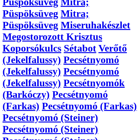
Püspöksüveg
Mitra;
Püspöksüveg
Mitra;
Püspöksüveg
Miseruhakészlet
Megostorozott Krisztus
Koporsókulcs
Sétabot
Verőtő
(Jekelfalussy)
Pecsétnyomó
(Jekelfalussy)
Pecsétnyomó
(Jekelfalussy)
Pecsétnyomók
(Barkóczy)
Pecsétnyomó
(Farkas)
Pecsétnyomó (Farkas)
Pecsétnyomó (Steiner)
Pecsétnyomó (Steiner)