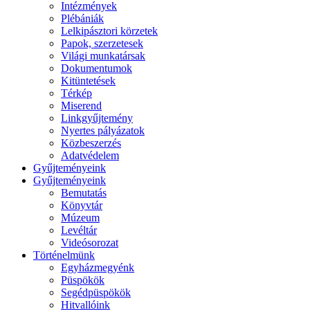
Intézmények
Plébániák
Lelkipásztori körzetek
Papok, szerzetesek
Világi munkatársak
Dokumentumok
Kitüntetések
Térkép
Miserend
Linkgyűjtemény
Nyertes pályázatok
Közbeszerzés
Adatvédelem
Gyűjteményeink
Gyűjteményeink
Bemutatás
Könyvtár
Múzeum
Levéltár
Videósorozat
Történelmünk
Egyházmegyénk
Püspökök
Segédpüspökök
Hitvallóink