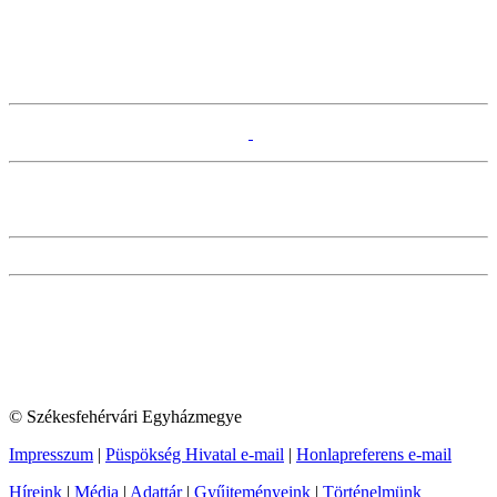
© Székesfehérvári Egyházmegye
Impresszum
|
Püspökség Hivatal e-mail
|
Honlapreferens e-mail
Híreink
|
Média
|
Adattár
|
Gyűjteményeink
|
Történelmünk