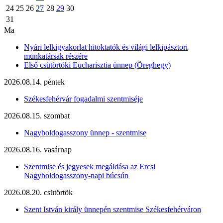
24
25
26
27
28
29
30
31
Ma
Nyári lelkigyakorlat hitoktatók és világi lelkipásztori
munkatársak részére
Első csütörtöki Eucharisztia ünnep (Öreghegy)
2026.08.14. péntek
Székesfehérvár fogadalmi szentmiséje
2026.08.15. szombat
Nagyboldogasszony ünnep - szentmise
2026.08.16. vasárnap
Szentmise és jegyesek megáldása az Ercsi
Nagyboldogasszony-napi búcsún
2026.08.20. csütörtök
Szent István király ünnepén szentmise Székesfehérváron