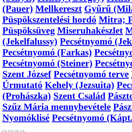
(Pauer)
Mellkereszt
Gyűrű (Mil
Püspökszentelési hordó
Mitra; 
Püspöksüveg
Miseruhakészlet
M
(Jekelfalussy)
Pecsétnyomó (Jeke
Pecsétnyomó (Farkas)
Pecsétny
Pecsétnyomó (Steiner)
Pecsétny
Szent József
Pecsétnyomó terve
Úrmutató
Kehely (Jezsuita)
Pec
(Prohászka)
Szent Család
Pászt
Szűz Mária mennybevétele
Pász
Nyomóklisé
Pecsétnyomó (Kápt.