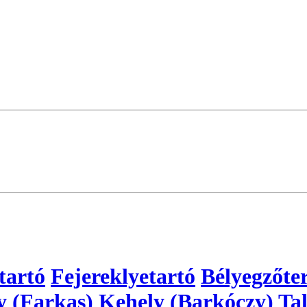
tartó
Fejereklyetartó
Bélyegzőte
y (Farkas)
Kehely (Barkóczy)
Tal