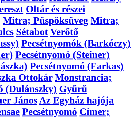
ereszt
Oltár és részei
g
Mitra; Püspöksüveg
Mitra;
lcs
Sétabot
Verőtő
ussy)
Pecsétnyomók (Barkóczy)
er)
Pecsétnyomó (Steiner)
ászka)
Pecsétnyomó (Farkas)
szka Ottokár
Monstrancia;
ó (Dulánszky)
Gyűrű
er János
Az Egyház hajója
ensae
Pecsétnyomó
Címer;