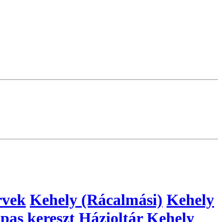
rvek
Kehely (Rácalmási)
Kehely
pas kereszt
Házioltár
Kehely