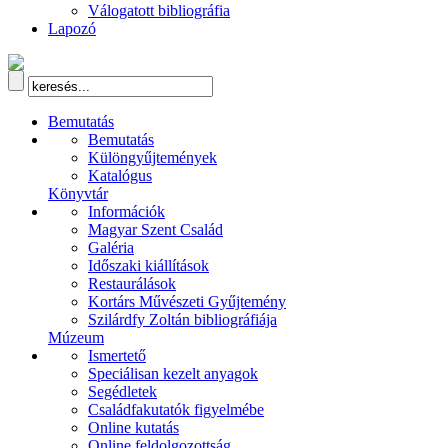
Válogatott bibliográfia
Lapozó
Bemutatás
Bemutatás
Különgyűjtemények
Katalógus
Könyvtár
Információk
Magyar Szent Család
Galéria
Időszaki kiállítások
Restaurálások
Kortárs Művészeti Gyűjtemény
Szilárdfy Zoltán bibliográfiája
Múzeum
Ismertető
Speciálisan kezelt anyagok
Segédletek
Családfakutatók figyelmébe
Online kutatás
Online feldolgozottság