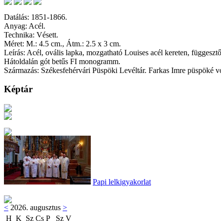
Datálás: 1851-1866.
Anyag: Acél.
Technika: Vésett.
Méret: M.: 4.5 cm., Átm.: 2.5 x 3 cm.
Leírás: Acél, ovális lapka, mozgatható Louises acél kereten, függeszt
Hátoldalán gót betűs FI monogramm.
Származás: Székesfehérvári Püspöki Levéltár. Farkas Imre püspöké vo
Képtár
Papi lelkigyakorlat
<
2026. augusztus
>
H
K
Sz
Cs
P
Sz
V