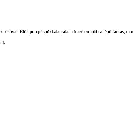
őkarikával. Előlapon püspökkalap alatt címerben jobbra lépő farkas, manc
lt.