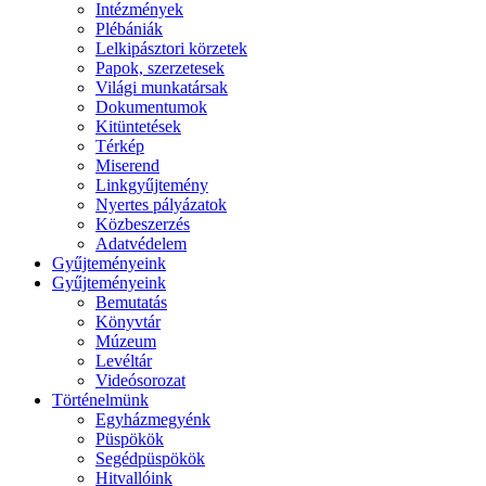
Intézmények
Plébániák
Lelkipásztori körzetek
Papok, szerzetesek
Világi munkatársak
Dokumentumok
Kitüntetések
Térkép
Miserend
Linkgyűjtemény
Nyertes pályázatok
Közbeszerzés
Adatvédelem
Gyűjteményeink
Gyűjteményeink
Bemutatás
Könyvtár
Múzeum
Levéltár
Videósorozat
Történelmünk
Egyházmegyénk
Püspökök
Segédpüspökök
Hitvallóink