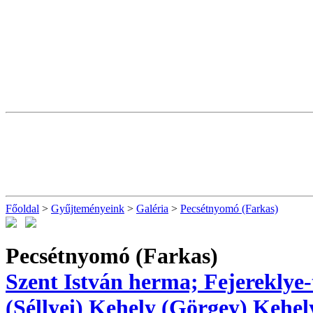
Főoldal
>
Gyűjteményeink
>
Galéria
>
Pecsétnyomó (Farkas)
Pecsétnyomó (Farkas)
Szent István herma; Fejereklye-
(Séllyei)
Kehely (Görgey)
Kehel