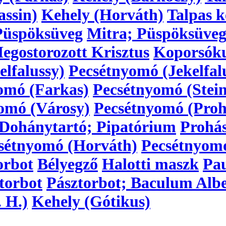
assin)
Kehely (Horváth)
Talpas k
Püspöksüveg
Mitra; Püspöksüve
egostorozott Krisztus
Koporsóku
lfalussy)
Pecsétnyomó (Jekelfal
omó (Farkas)
Pecsétnyomó (Stein
omó (Városy)
Pecsétnyomó (Proh
Dohánytartó; Pipatórium
Prohá
sétnyomó (Horváth)
Pecsétnyom
orbot
Bélyegző
Halotti maszk
Pau
torbot
Pásztorbot; Baculum Alb
 H.)
Kehely (Gótikus)