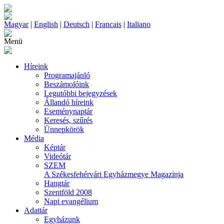
Magyar
|
English
|
Deutsch
|
Francais
|
Italiano
Menü
Híreink
Programajánló
Beszámolóink
Legutóbbi bejegyzések
Állandó híreink
Eseménynaptár
Keresés, szűrés
Ünnepkörök
Média
Képtár
Videótár
SZEM
A Székesfehérvári Egyházmegye Magazinja
Hangtár
Szentföld 2008
Napi evangélium
Adattár
Egyházunk