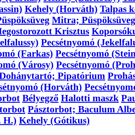
assin)
Kehely (Horváth)
Talpas k
Püspöksüveg
Mitra; Püspöksüve
egostorozott Krisztus
Koporsóku
lfalussy)
Pecsétnyomó (Jekelfal
omó (Farkas)
Pecsétnyomó (Stein
omó (Városy)
Pecsétnyomó (Proh
Dohánytartó; Pipatórium
Prohá
sétnyomó (Horváth)
Pecsétnyom
orbot
Bélyegző
Halotti maszk
Pau
torbot
Pásztorbot; Baculum Alb
 H.)
Kehely (Gótikus)