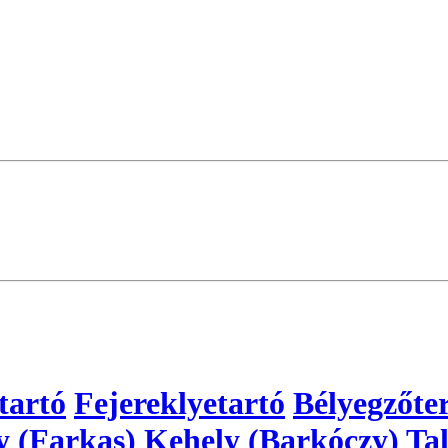
tartó
Fejereklyetartó
Bélyegzőte
y (Farkas)
Kehely (Barkóczy)
Tal