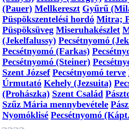
(Pauer)
Mellkereszt
Gyűrű (Mil
Püspökszentelési hordó
Mitra; 
Püspöksüveg
Miseruhakészlet
M
(Jekelfalussy)
Pecsétnyomó (Jeke
Pecsétnyomó (Farkas)
Pecsétny
Pecsétnyomó (Steiner)
Pecsétny
Szent József
Pecsétnyomó terve
Úrmutató
Kehely (Jezsuita)
Pec
(Prohászka)
Szent Család
Pászt
Szűz Mária mennybevétele
Pász
Nyomóklisé
Pecsétnyomó (Kápt.