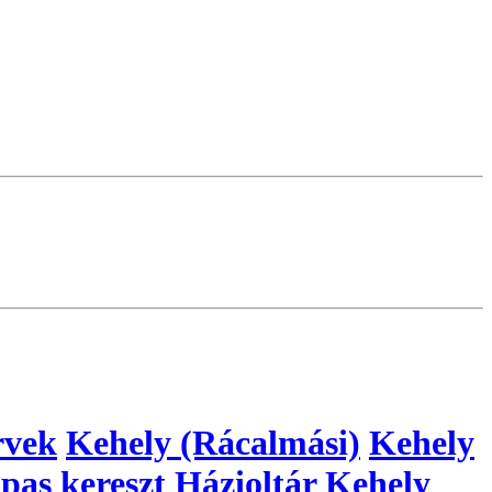
rvek
Kehely (Rácalmási)
Kehely
pas kereszt
Házioltár
Kehely