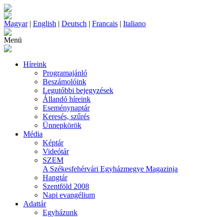
Magyar
|
English
|
Deutsch
|
Francais
|
Italiano
Menü
Híreink
Programajánló
Beszámolóink
Legutóbbi bejegyzések
Állandó híreink
Eseménynaptár
Keresés, szűrés
Ünnepkörök
Média
Képtár
Videótár
SZEM
A Székesfehérvári Egyházmegye Magazinja
Hangtár
Szentföld 2008
Napi evangélium
Adattár
Egyházunk