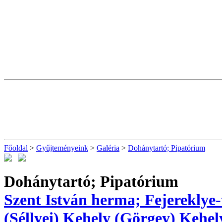
Főoldal
>
Gyűjteményeink
>
Galéria
>
Dohánytartó; Pipatórium
Dohánytartó; Pipatórium
Szent István herma; Fejereklye-
(Séllyei)
Kehely (Görgey)
Kehel