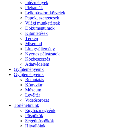
Intézmények
Plébániák
Lelkipásztori körzetek
Papok, szerzetesek
Világi munkatársak
Dokumentumok
Kitüntetések
Térkép
Miserend
Linkgyűjtemény
Nyertes pályázatok
Közbeszerzés
Adatvédelem
Gyűjteményeink
Gyűjteményeink
Bemutatás
Könyvtár
Múzeum
Levéltár
Videósorozat
Történelmünk
Egyházmegyénk
Püspökök
Segédpüspökök
Hitvallóink