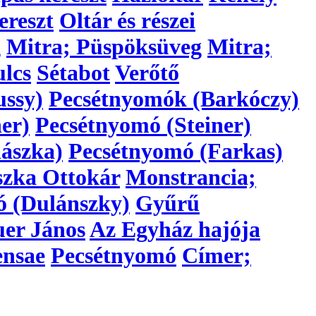
ereszt
Oltár és részei
g
Mitra; Püspöksüveg
Mitra;
lcs
Sétabot
Verőtő
ussy)
Pecsétnyomók (Barkóczy)
er)
Pecsétnyomó (Steiner)
ászka)
Pecsétnyomó (Farkas)
szka Ottokár
Monstrancia;
ó (Dulánszky)
Gyűrű
er János
Az Egyház hajója
ensae
Pecsétnyomó
Címer;