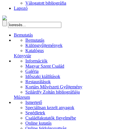
Válogatott bibliográfia
Lapozó
Bemutatás
Bemutatás
Különgyűjtemények
Katalógus
Könyvtár
Információk
Magyar Szent Család
Galéria
Időszaki kiállítások
Restaurálások
Kortárs Művészeti Gyűjtemény
Szilárdfy Zoltán bibliográfiája
Múzeum
Ismertető
Speciálisan kezelt anyagok
Segédletek
Családfakutatók figyelmébe
Online kutatás
Online feldolgozottság