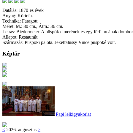
Datálás: 1870-es évek
Anyag: Körtefa.
Technika: Faragott.
Méret: M.: 80 cm., Átm.: 36 cm.
Leírás: Biedermeier. A püspök címerének és egy férfi arcának dombo
Allapot: Restaurált.
Származás: Püspöki palota. Jekelfalussy Vince püspöké volt.
Képtár
Papi lelkigyakorlat
<
2026. augusztus
>