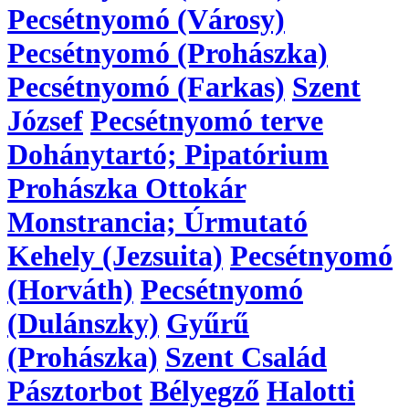
Pecsétnyomó (Városy)
Pecsétnyomó (Prohászka)
Pecsétnyomó (Farkas)
Szent
József
Pecsétnyomó terve
Dohánytartó; Pipatórium
Prohászka Ottokár
Monstrancia; Úrmutató
Kehely (Jezsuita)
Pecsétnyomó
(Horváth)
Pecsétnyomó
(Dulánszky)
Gyűrű
(Prohászka)
Szent Család
Pásztorbot
Bélyegző
Halotti