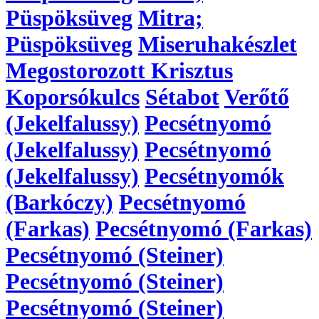
Püspöksüveg
Mitra;
Püspöksüveg
Miseruhakészlet
Megostorozott Krisztus
Koporsókulcs
Sétabot
Verőtő
(Jekelfalussy)
Pecsétnyomó
(Jekelfalussy)
Pecsétnyomó
(Jekelfalussy)
Pecsétnyomók
(Barkóczy)
Pecsétnyomó
(Farkas)
Pecsétnyomó (Farkas)
Pecsétnyomó (Steiner)
Pecsétnyomó (Steiner)
Pecsétnyomó (Steiner)