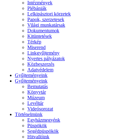
Intézmények
Plébániák
Lelkipásztori körzetek
Papok, szerzetesek
Világi munkatársak
Dokumentumok
Kitüntetések
Térkép
Miserend
Linkgyűjtemény
Nyertes pályázatok
Közbeszerzés
Adatvédelem
Gyűjteményeink
Gyűjteményeink
Bemutatás
Könyvtár
Múzeum
Levéltár
Videósorozat
Történelmünk
Egyházmegyénk
Püspökök
Segédpüspökök
Hitvallóink