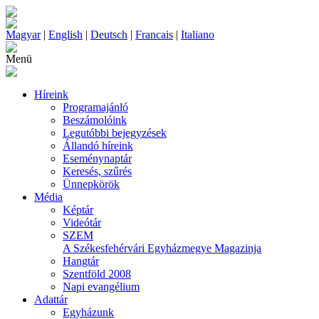
Magyar
|
English
|
Deutsch
|
Francais
|
Italiano
Menü
Híreink
Programajánló
Beszámolóink
Legutóbbi bejegyzések
Állandó híreink
Eseménynaptár
Keresés, szűrés
Ünnepkörök
Média
Képtár
Videótár
SZEM
A Székesfehérvári Egyházmegye Magazinja
Hangtár
Szentföld 2008
Napi evangélium
Adattár
Egyházunk