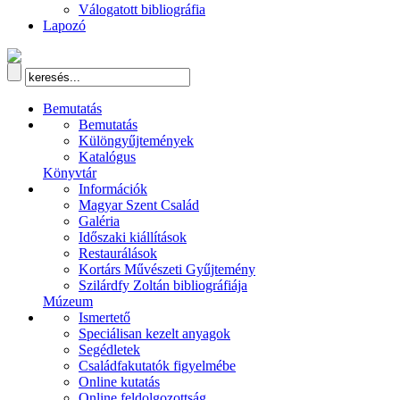
Válogatott bibliográfia
Lapozó
Bemutatás
Bemutatás
Különgyűjtemények
Katalógus
Könyvtár
Információk
Magyar Szent Család
Galéria
Időszaki kiállítások
Restaurálások
Kortárs Művészeti Gyűjtemény
Szilárdfy Zoltán bibliográfiája
Múzeum
Ismertető
Speciálisan kezelt anyagok
Segédletek
Családfakutatók figyelmébe
Online kutatás
Online feldolgozottság