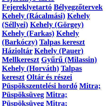
Fejereklyetartó
Bélyegzőtervek
Kehely (Rácalmási)
Kehely
(Séllyei)
Kehely (Görgey)
Kehely (Farkas)
Kehely
(Barkóczy)
Talpas kereszt
Házioltár
Kehely (Pauer)
Mellkereszt
Gyűrű (Milassin)
Kehely (Horváth)
Talpas
kereszt
Oltár és részei
Püspökszentelési hordó
Mitra;
Püspöksüveg
Mitra;
Püspöksüveg
Mitra;