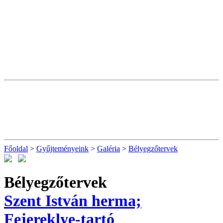
Főoldal
>
Gyűjteményeink
>
Galéria
>
Bélyegzőtervek
Bélyegzőtervek
Szent István herma;
Fejereklye-tartó