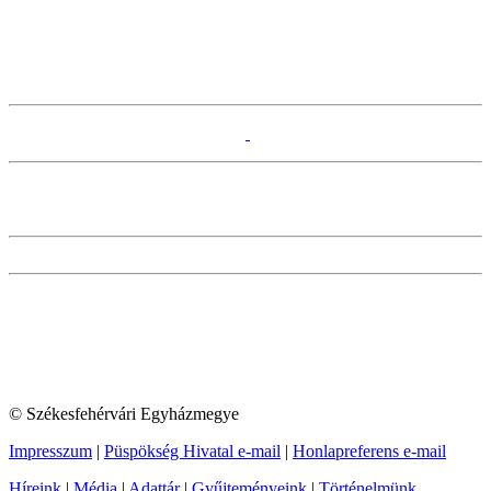
© Székesfehérvári Egyházmegye
Impresszum
|
Püspökség Hivatal e-mail
|
Honlapreferens e-mail
Híreink
|
Média
|
Adattár
|
Gyűjteményeink
|
Történelmünk