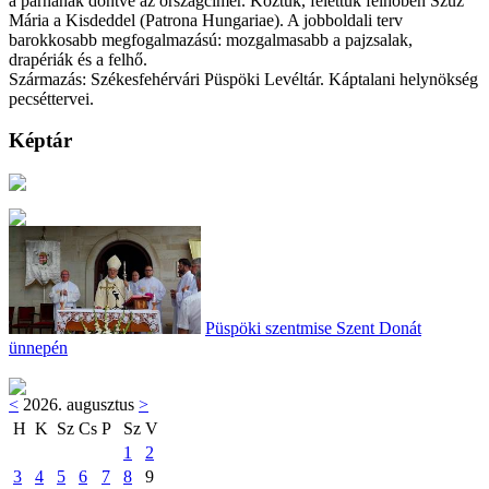
a párnának döntve az országcímer. Köztük, felettük felhőben Szűz
Mária a Kisdeddel (Patrona Hungariae). A jobboldali terv
barokkosabb megfogalmazású: mozgalmasabb a pajzsalak,
drapériák és a felhő.
Származás: Székesfehérvári Püspöki Levéltár. Káptalani helynökség
pecséttervei.
Képtár
Püspöki szentmise Szent Donát
ünnepén
<
2026. augusztus
>
H
K
Sz
Cs
P
Sz
V
1
2
3
4
5
6
7
8
9