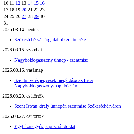
10
11
12
13
14
15
16
17
18
19
20
21
22
23
24
25
26
27
28
29
30
31
2026.08.14. péntek
Székesfehérvár fogadalmi szentmiséje
2026.08.15. szombat
Nagyboldogasszony ünnep - szentmise
2026.08.16. vasárnap
Szentmise és jegyesek megáldása az Ercsi
Nagyboldogasszony-napi búcsún
2026.08.20. csütörtök
Szent István király ünnepén szentmise Székesfehérváron
2026.08.27. csütörtök
Egyházmegyés papi zarándoklat