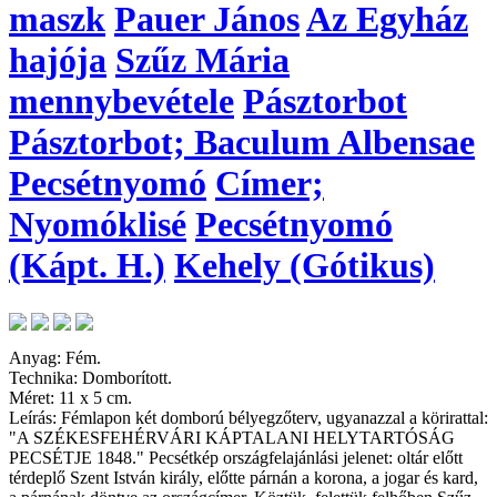
maszk
Pauer János
Az Egyház
hajója
Szűz Mária
mennybevétele
Pásztorbot
Pásztorbot; Baculum Albensae
Pecsétnyomó
Címer;
Nyomóklisé
Pecsétnyomó
(Kápt. H.)
Kehely (Gótikus)
Anyag: Fém.
Technika: Domborított.
Méret: 11 x 5 cm.
Leírás: Fémlapon két domború bélyegzőterv, ugyanazzal a körirattal:
"A SZÉKESFEHÉRVÁRI KÁPTALANI HELYTARTÓSÁG
PECSÉTJE 1848." Pecsétkép országfelajánlási jelenet: oltár előtt
térdeplő Szent István király, előtte párnán a korona, a jogar és kard,