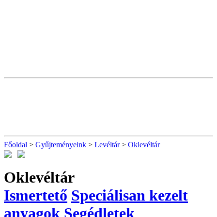
Főoldal
>
Gyűjteményeink
>
Levéltár
>
Oklevéltár
Oklevéltár
Ismertető
Speciálisan kezelt
anyagok
Segédletek