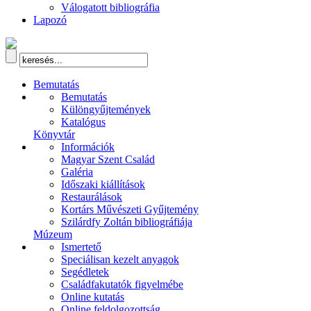
Válogatott bibliográfia
Lapozó
Bemutatás
Bemutatás
Különgyűjtemények
Katalógus
Könyvtár
Információk
Magyar Szent Család
Galéria
Időszaki kiállítások
Restaurálások
Kortárs Művészeti Gyűjtemény
Szilárdfy Zoltán bibliográfiája
Múzeum
Ismertető
Speciálisan kezelt anyagok
Segédletek
Családfakutatók figyelmébe
Online kutatás
Online feldolgozottság