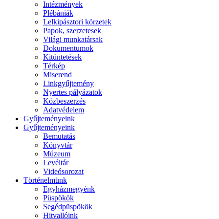
Intézmények
Plébániák
Lelkipásztori körzetek
Papok, szerzetesek
Világi munkatársak
Dokumentumok
Kitüntetések
Térkép
Miserend
Linkgyűjtemény
Nyertes pályázatok
Közbeszerzés
Adatvédelem
Gyűjteményeink
Gyűjteményeink
Bemutatás
Könyvtár
Múzeum
Levéltár
Videósorozat
Történelmünk
Egyházmegyénk
Püspökök
Segédpüspökök
Hitvallóink