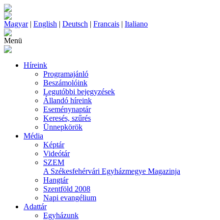
Magyar
|
English
|
Deutsch
|
Francais
|
Italiano
Menü
Híreink
Programajánló
Beszámolóink
Legutóbbi bejegyzések
Állandó híreink
Eseménynaptár
Keresés, szűrés
Ünnepkörök
Média
Képtár
Videótár
SZEM
A Székesfehérvári Egyházmegye Magazinja
Hangtár
Szentföld 2008
Napi evangélium
Adattár
Egyházunk