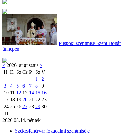
Püspöki szentmise Szent Donát
ünnepén
<
2026. augusztus
>
H
K
Sz
Cs
P
Sz
V
1
2
3
4
5
6
7
8
9
10
11
12
13
14
15
16
17
18
19
20
21
22
23
24
25
26
27
28
29
30
31
2026.08.14. péntek
Székesfehérvár fogadalmi szentmiséje