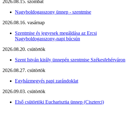
2026.08.15. szombat
Nagyboldogasszony ünnep - szentmise
2026.08.16. vasárnap
Szentmise és jegyesek megáldása az Ercsi
Nagyboldogasszony-napi búcsún
2026.08.20. csütörtök
Szent István király ünnepén szentmise Székesfehérváron
2026.08.27. csütörtök
Egyházmegyés papi zarándoklat
2026.09.03. csütörtök
Első csütörtöki Eucharisztia ünnep (Ciszterci)