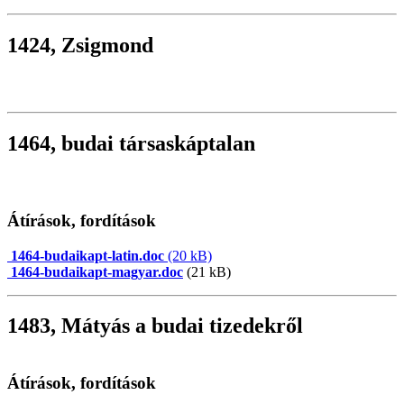
1424, Zsigmond
1464, budai társaskáptalan
Átírások, fordítások
1464-budaikapt-latin.doc
(20 kB)
1464-budaikapt-magyar.doc
(21 kB)
1483, Mátyás a budai tizedekről
Átírások, fordítások