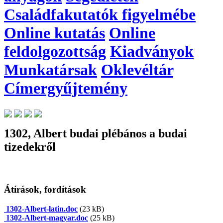
Családfakutatók figyelmébe
Online kutatás
Online
feldolgozottság
Kiadványok
Munkatársak
Oklevéltár
Címergyűjtemény
1302, Albert budai plébános a budai
tizedekről
Átírások, fordítások
1302-Albert-latin.doc
(23 kB)
1302-Albert-magyar.doc
(25 kB)