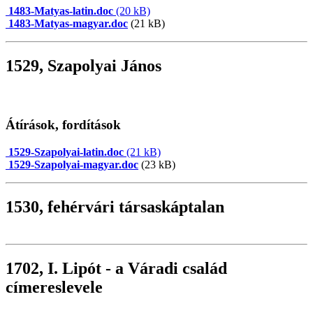
1483-Matyas-latin.doc
(20 kB)
1483-Matyas-magyar.doc
(21 kB)
1529, Szapolyai János
Átírások, fordítások
1529-Szapolyai-latin.doc
(21 kB)
1529-Szapolyai-magyar.doc
(23 kB)
1530, fehérvári társaskáptalan
1702, I. Lipót - a Váradi család
címereslevele