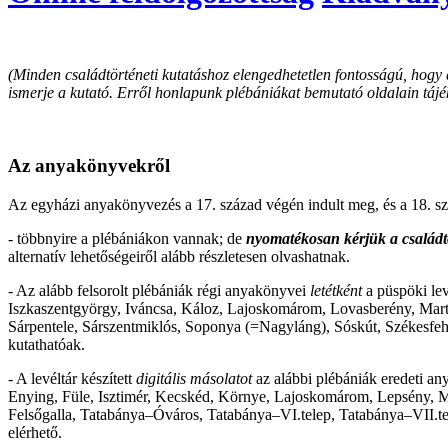
(Minden családtörténeti kutatáshoz elengedhetetlen fontosságú, hogy a 
ismerje a kutató. Erről honlapunk plébániákat bemutató oldalain tájé
Az anyakönyvekről
Az egyházi anyakönyvezés a 17. század végén indult meg, és a 18. sz
- többnyire a plébániákon vannak; de
nyomatékosan kérjük a családtö
alternatív lehetőségeiről alább részletesen olvashatnak.
- Az alább felsorolt plébániák régi anyakönyvei
letétként
a püspöki lev
Iszkaszentgyörgy, Iváncsa, Káloz, Lajoskomárom, Lovasberény, Mart
Sárpentele, Sárszentmiklós, Soponya (=Nagyláng), Sóskút, Székesfehé
kutathatóak.
- A levéltár készített
digitális másolatot
az alábbi plébániák eredeti a
Enying, Füle, Isztimér, Kecskéd, Környe, Lajoskomárom, Lepsény, 
Felsőgalla, Tatabánya–Óváros, Tatabánya–VI.telep, Tatabánya–VII.tele
elérhető.