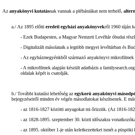
Az
anyakönyvi kutatás
nak vannak a plébániákat nem terhelő,
alter
a./
Az 1895 előtti
eredeti egyházi
anyakönyvek
ről 1960 táján 
- Ezek Budapesten, a Magyar Nemzeti Levéltár óbudai részl
- Digitalizált másolataik a legtöbb megyei levéltárban és Bu
- Az egyházmegyénkből származó anyakönyvi mikrofilmek dig
- A mikrofilmek alapján készült adatbázis a familysearch.or
oldalak képét is csatolják.
b./ További kutatási lehetőség az
egykorú anyakönyvi másodp
bejegyzéseiről minden év végén másodlatokat készítsenek. E m
- az 1816-1827 közötti anyagokat mi őrizzük. (Az 1816-1822
- az 1828-1895. szeptember 30. közti időszakra vonatkozókat a 
- az 1895. október 1-je után keletkezetteket ismét a püspöki l