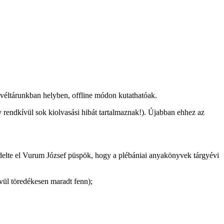
véltárunkban helyben, offline módon kutathatóak.
y rendkívül sok kiolvasási hibát tartalmaznak!). Újabban ehhez az
elte el Vurum József püspök, hogy a plébániai anyakönyvek tárgyévi
vül töredékesen maradt fenn);