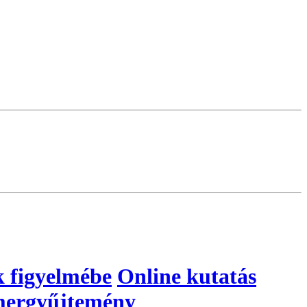
k figyelmébe
Online kutatás
ergyűjtemény