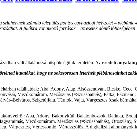
színhelynek számító település pontos egyházjogi helyzetét – plébánia-e 
kozódhat. A filiákra vonatkozó források – az esetek döntő többségében
ázadban vált általánossá püspökségünk területén. Az
eredeti anyakön
rténeti kutatókat, hogy ne sokszorosan leterhelt plébánosainkat zakl
éltárban találhatóak: Aba, Adony, Alap, Alsószentiván, Bicske, Cece, 
onvásár, Mezőkomárom, Mezőszilas (=Szilasbalhás), Pátka, Pázmánd, R
rvár–Belváros, Szigetújfalu, Tárnok, Vajta, Várgesztes (csak bérmálta
nyakönyveiről: Aba, Adony, Bakonykúti, Balatonbozsok, Balinka, Boda
Magyaralmás, Mezőkomárom, Mezőszilas (=Szilasbalhás), Oroszlány, 
p, Várgesztes, Vértessomló, Vértesszőlős. A digitalizált állományok ku