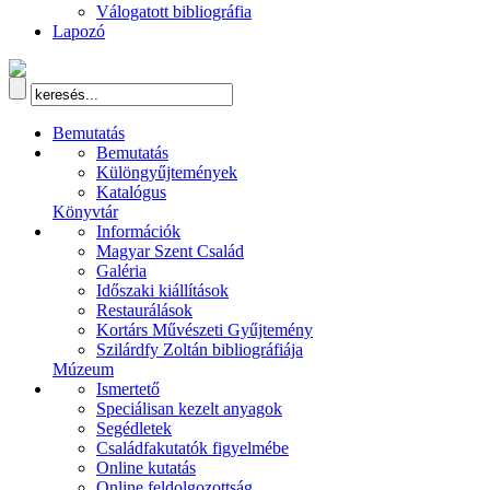
Válogatott bibliográfia
Lapozó
Bemutatás
Bemutatás
Különgyűjtemények
Katalógus
Könyvtár
Információk
Magyar Szent Család
Galéria
Időszaki kiállítások
Restaurálások
Kortárs Művészeti Gyűjtemény
Szilárdfy Zoltán bibliográfiája
Múzeum
Ismertető
Speciálisan kezelt anyagok
Segédletek
Családfakutatók figyelmébe
Online kutatás
Online feldolgozottság