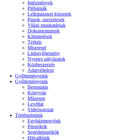
Intézmények
Plébániák
Lelkipásztori körzetek
Papok, szerzetesek
Világi munkatársak
Dokumentumok
Kitüntetések
Térkép
Miserend
Linkgyűjtemény
Nyertes pályázatok
Közbeszerzés
Adatvédelem
Gyűjteményeink
Gyűjteményeink
Bemutatás
Könyvtár
Múzeum
Levéltár
Videósorozat
Történelmünk
Egyházmegyénk
Püspökök
Segédpüspökök
Hitvallóink