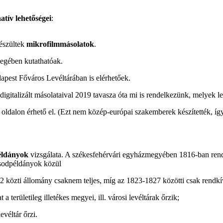
natív lehetőségei
:
készültek
mikrofilmmásolatok
.
egében kutathatóak.
dapest Főváros Levéltárában is elérhetőek.
italizált másolataival 2019 tavasza óta mi is rendelkezünk, melyek le
g oldalon érhető el. (Ezt nem közép-európai szakemberek készítették, íg
éldányok
vizsgálata. A székesfehérvári egyházmegyében 1816-ban rend
ásodpéldányok közül
 közti állomány csaknem teljes, míg az 1823-1827 közötti csak rendkí
területileg illetékes megyei, ill. városi levéltárak őrzik;
evéltár őrzi.