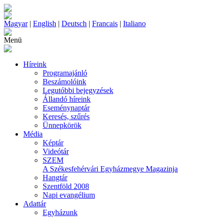
Magyar
|
English
|
Deutsch
|
Francais
|
Italiano
Menü
Híreink
Programajánló
Beszámolóink
Legutóbbi bejegyzések
Állandó híreink
Eseménynaptár
Keresés, szűrés
Ünnepkörök
Média
Képtár
Videótár
SZEM
A Székesfehérvári Egyházmegye Magazinja
Hangtár
Szentföld 2008
Napi evangélium
Adattár
Egyházunk