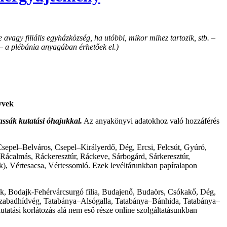
avagy filiális egyházközség, ha utóbbi, mikor mihez tartozik, stb. –
 – a plébánia anyagában érhetőek el.)
yvek
assák kutatási óhajukkal.
Az anyakönyvi adatokhoz való hozzáférés
Csepel–Belváros, Csepel–Királyerdő, Dég, Ercsi, Felcsút, Gyúró,
ácalmás, Ráckeresztúr, Ráckeve, Sárbogárd, Sárkeresztúr,
k), Vértesacsa, Vértessomló. Ezek levéltárunkban papíralapon
jk, Bodajk-Fehérvárcsurgó filia, Budajenő, Budaörs, Csókakő, Dég,
Szabadhídvég, Tatabánya–Alsógalla, Tatabánya–Bánhida, Tatabánya–
tatási korlátozás alá nem eső része online szolgáltatásunkban