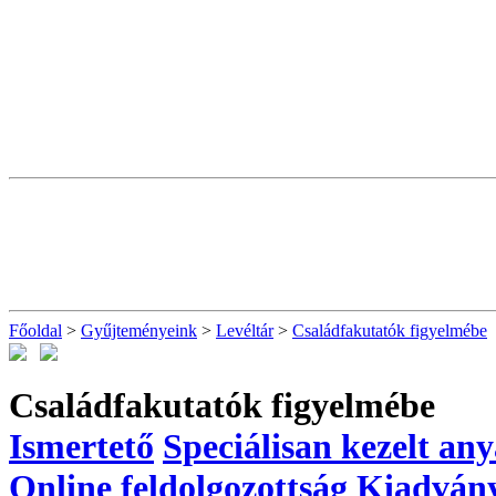
Főoldal
>
Gyűjteményeink
>
Levéltár
>
Családfakutatók figyelmébe
Családfakutatók figyelmébe
Ismertető
Speciálisan kezelt an
Online feldolgozottság
Kiadván