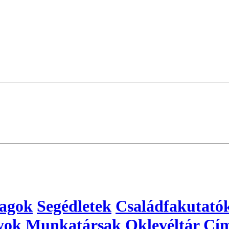
yagok
Segédletek
Családfakutató
yok
Munkatársak
Oklevéltár
Cím