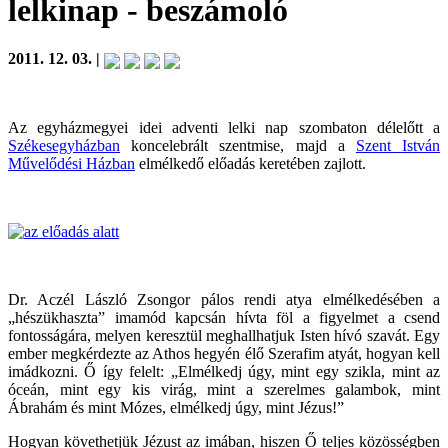
lelkinap
- beszámoló
2011. 12. 03. |
Az egyházmegyei idei adventi lelki nap szombaton délelőtt a
Székesegyházban
koncelebrált szentmise, majd a
Szent István
Művelődési Házban
elmélkedő előadás keretében zajlott.
Dr. Aczél László Zsongor pálos rendi atya elmélkedésében a
„hészükhaszta” imamód kapcsán hívta föl a figyelmet a csend
fontosságára, melyen keresztül meghallhatjuk Isten hívó szavát. Egy
ember megkérdezte az Athos hegyén élő Szerafim atyát, hogyan kell
imádkozni. Ő így felelt: „Elmélkedj úgy, mint egy szikla, mint az
óceán, mint egy kis virág, mint a szerelmes galambok, mint
Ábrahám és mint Mózes, elmélkedj úgy, mint Jézus!”
Hogyan követhetjük Jézust az imában, hiszen Ő teljes közösségben