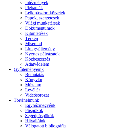
Intézmények
Plébániák
Lelkipásztori körzetek
Papok, szerzetesek
Világi munkatársak
Dokumentumok
Kitüntetések
Térkép
Miserend
Linkgyűjtemény
Nyertes pályázatok
Közbeszerzés
Adatvédelem
Gyűjteményeink
Bemutatás
Könyvtár
Múzeum
Levéltár
Videósorozat
Történelmünk
Egyházmegyénk
Püspökök
Segédpüspökök
Hitvallóink
Válogatott bibliográfia