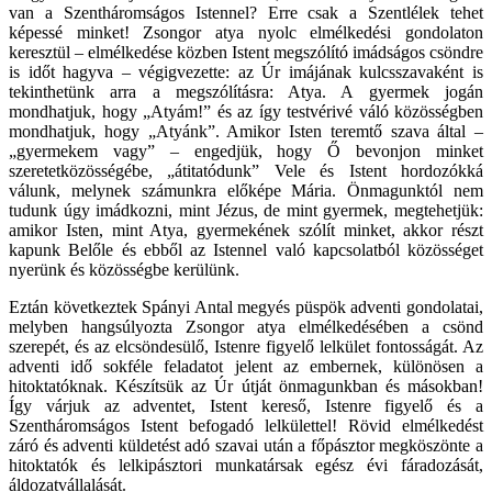
van a Szentháromságos Istennel? Erre csak a Szentlélek tehet
képessé minket! Zsongor atya nyolc elmélkedési gondolaton
keresztül – elmélkedése közben Istent megszólító imádságos csöndre
is időt hagyva – végigvezette: az Úr imájának kulcsszavaként is
tekinthetünk arra a megszólításra: Atya. A gyermek jogán
mondhatjuk, hogy „Atyám!” és az így testvérivé váló közösségben
mondhatjuk, hogy „Atyánk”. Amikor Isten teremtő szava által –
„gyermekem vagy” – engedjük, hogy Ő bevonjon minket
szeretetközösségébe, „átitatódunk” Vele és Istent hordozókká
válunk, melynek számunkra előképe Mária. Önmagunktól nem
tudunk úgy imádkozni, mint Jézus, de mint gyermek, megtehetjük:
amikor Isten, mint Atya, gyermekének szólít minket, akkor részt
kapunk Belőle és ebből az Istennel való kapcsolatból közösséget
nyerünk és közösségbe kerülünk.
Eztán következtek Spányi Antal megyés püspök adventi gondolatai,
melyben hangsúlyozta Zsongor atya elmélkedésében a csönd
szerepét, és az elcsöndesülő, Istenre figyelő lelkület fontosságát. Az
adventi idő sokféle feladatot jelent az embernek, különösen a
hitoktatóknak. Készítsük az Úr útját önmagunkban és másokban!
Így várjuk az adventet, Istent kereső, Istenre figyelő és a
Szentháromságos Istent befogadó lelkülettel! Rövid elmélkedést
záró és adventi küldetést adó szavai után a főpásztor megköszönte a
hitoktatók és lelkipásztori munkatársak egész évi fáradozását,
áldozatvállalását.