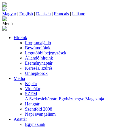
Magyar
|
English
|
Deutsch
|
Francais
|
Italiano
Menü
Híreink
Programajánló
Beszámolóink
Legutóbbi bejegyzések
Állandó híreink
Eseménynaptár
Keresés, szűrés
Ünnepkörök
Média
Képtár
Videótár
SZEM
A Székesfehérvári Egyházmegye Magazinja
Hangtár
Szentföld 2008
Napi evangélium
Adattár
Egyházunk