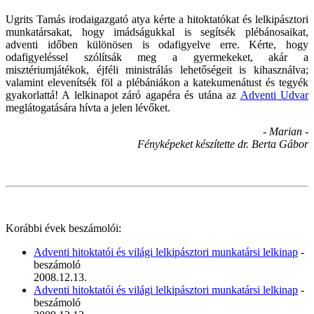
Ugrits Tamás irodaigazgató atya kérte a hitoktatókat és lelkipásztori
munkatársakat, hogy imádságukkal is segítsék plébánosaikat,
adventi időben különösen is odafigyelve erre. Kérte, hogy
odafigyeléssel szólítsák meg a gyermekeket, akár a
misztériumjátékok, éjféli ministrálás lehetőségeit is kihasználva;
valamint elevenítsék föl a plébániákon a katekumenátust és tegyék
gyakorlattá! A lelkinapot záró agapéra és utána az
Adventi Udvar
meglátogatására hívta a jelen lévőket.
- Marian -
Fényképeket készítette dr. Berta Gábor
Korábbi évek beszámolói:
Adventi hitoktatói és világi lelkipásztori munkatársi lelkinap
-
beszámoló
2008.12.13.
Adventi hitoktatói és világi lelkipásztori munkatársi lelkinap
-
beszámoló