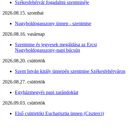
Székesfehérvár fogadalmi szentmiséje
2026.08.15. szombat
Nagyboldogasszony ünnep - szentmise
2026.08.16. vasárnap
Szentmise és jegyesek megáldása az Ercsi
Nagyboldogasszony-napi búcsún
2026.08.20. csütörtök
Szent István király ünnepén szentmise Székesfehérváron
2026.08.27. csütörtök
Egyházmegyés papi zarándoklat
2026.09.03. csütörtök
Első csütörtöki Eucharisztia ünnep (Ciszterci)