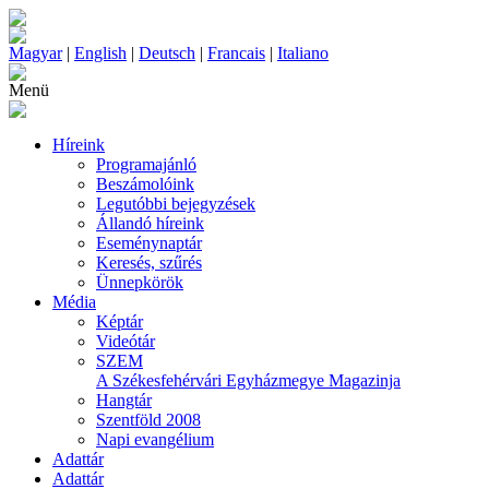
Magyar
|
English
|
Deutsch
|
Francais
|
Italiano
Menü
Híreink
Programajánló
Beszámolóink
Legutóbbi bejegyzések
Állandó híreink
Eseménynaptár
Keresés, szűrés
Ünnepkörök
Média
Képtár
Videótár
SZEM
A Székesfehérvári Egyházmegye Magazinja
Hangtár
Szentföld 2008
Napi evangélium
Adattár
Adattár