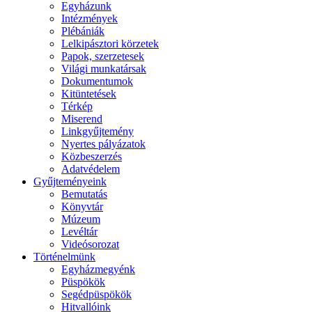
Egyházunk
Intézmények
Plébániák
Lelkipásztori körzetek
Papok, szerzetesek
Világi munkatársak
Dokumentumok
Kitüntetések
Térkép
Miserend
Linkgyűjtemény
Nyertes pályázatok
Közbeszerzés
Adatvédelem
Gyűjteményeink
Bemutatás
Könyvtár
Múzeum
Levéltár
Videósorozat
Történelmünk
Egyházmegyénk
Püspökök
Segédpüspökök
Hitvallóink