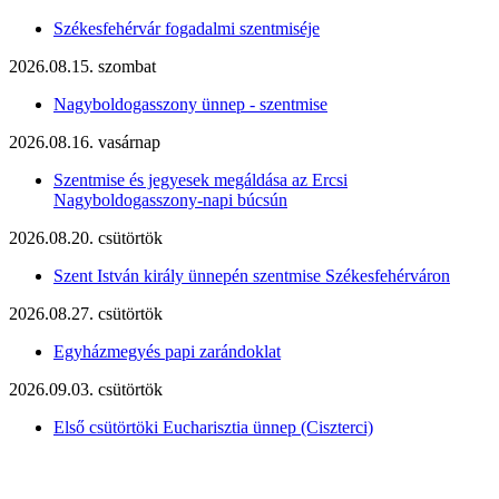
Székesfehérvár fogadalmi szentmiséje
2026.08.15. szombat
Nagyboldogasszony ünnep - szentmise
2026.08.16. vasárnap
Szentmise és jegyesek megáldása az Ercsi
Nagyboldogasszony-napi búcsún
2026.08.20. csütörtök
Szent István király ünnepén szentmise Székesfehérváron
2026.08.27. csütörtök
Egyházmegyés papi zarándoklat
2026.09.03. csütörtök
Első csütörtöki Eucharisztia ünnep (Ciszterci)