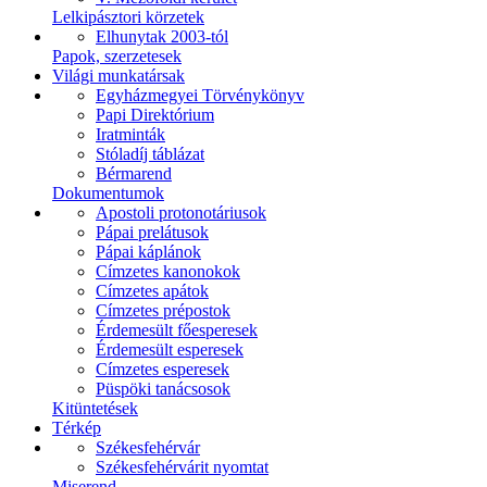
Lelkipásztori körzetek
Elhunytak 2003-tól
Papok, szerzetesek
Világi munkatársak
Egyházmegyei Törvénykönyv
Papi Direktórium
Iratminták
Stóladíj táblázat
Bérmarend
Dokumentumok
Apostoli protonotáriusok
Pápai prelátusok
Pápai káplánok
Címzetes kanonokok
Címzetes apátok
Címzetes prépostok
Érdemesült főesperesek
Érdemesült esperesek
Címzetes esperesek
Püspöki tanácsosok
Kitüntetések
Térkép
Székesfehérvár
Székesfehérvárit nyomtat
Miserend