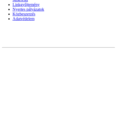
Linkgyűjtemény
Nyertes pályázatok
Közbeszerzés
Adatvédelem