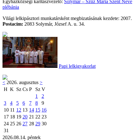
Egyházközségi karitászvezető:
Solymár – Szűz Mária Szent Neve
plébánia
Világi lelkipásztori munkatársként megbizatásának kezdete: 2007.
Postacím:
2083 Solymár, József A. u. 34.
Papi lelkigyakorlat
<
2026. augusztus
>
H
K
Sz
Cs
P
Sz
V
1
2
3
4
5
6
7
8
9
10
11
12
13
14
15
16
17
18
19
20
21
22
23
24
25
26
27
28
29
30
31
2026.08.14. péntek