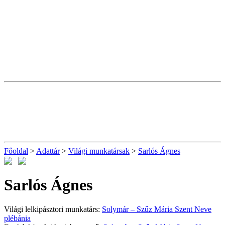
Főoldal
>
Adattár
>
Világi munkatársak
>
Sarlós Ágnes
Sarlós Ágnes
Világi lelkipásztori munkatárs:
Solymár – Szűz Mária Szent Neve
plébánia