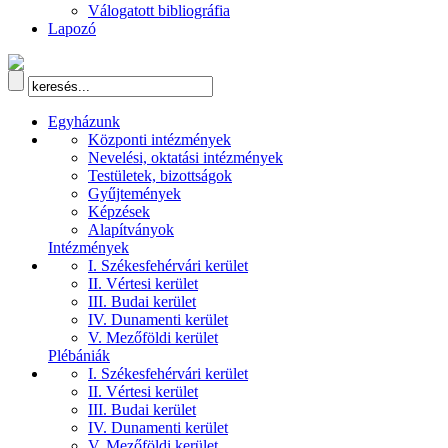
Válogatott bibliográfia
Lapozó
Egyházunk
Központi intézmények
Nevelési, oktatási intézmények
Testületek, bizottságok
Gyűjtemények
Képzések
Alapítványok
Intézmények
I. Székesfehérvári kerület
II. Vértesi kerület
III. Budai kerület
IV. Dunamenti kerület
V. Mezőföldi kerület
Plébániák
I. Székesfehérvári kerület
II. Vértesi kerület
III. Budai kerület
IV. Dunamenti kerület
V. Mezőföldi kerület