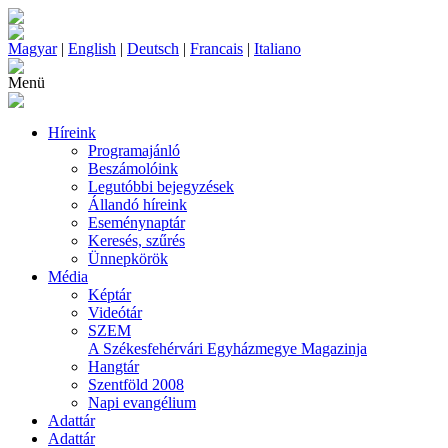
Magyar
|
English
|
Deutsch
|
Francais
|
Italiano
Menü
Híreink
Programajánló
Beszámolóink
Legutóbbi bejegyzések
Állandó híreink
Eseménynaptár
Keresés, szűrés
Ünnepkörök
Média
Képtár
Videótár
SZEM
A Székesfehérvári Egyházmegye Magazinja
Hangtár
Szentföld 2008
Napi evangélium
Adattár
Adattár