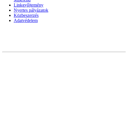
Linkgyűjtemény
Nyertes pályázatok
Közbeszerzés
Adatvédelem