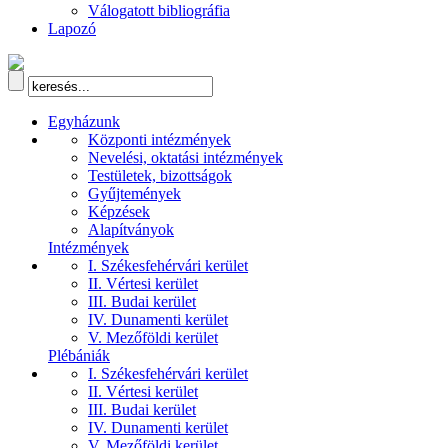
Válogatott bibliográfia
Lapozó
Egyházunk
Központi intézmények
Nevelési, oktatási intézmények
Testületek, bizottságok
Gyűjtemények
Képzések
Alapítványok
Intézmények
I. Székesfehérvári kerület
II. Vértesi kerület
III. Budai kerület
IV. Dunamenti kerület
V. Mezőföldi kerület
Plébániák
I. Székesfehérvári kerület
II. Vértesi kerület
III. Budai kerület
IV. Dunamenti kerület
V. Mezőföldi kerület