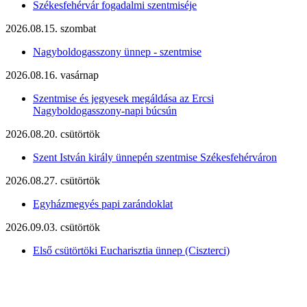
Székesfehérvár fogadalmi szentmiséje
2026.08.15. szombat
Nagyboldogasszony ünnep - szentmise
2026.08.16. vasárnap
Szentmise és jegyesek megáldása az Ercsi
Nagyboldogasszony-napi búcsún
2026.08.20. csütörtök
Szent István király ünnepén szentmise Székesfehérváron
2026.08.27. csütörtök
Egyházmegyés papi zarándoklat
2026.09.03. csütörtök
Első csütörtöki Eucharisztia ünnep (Ciszterci)