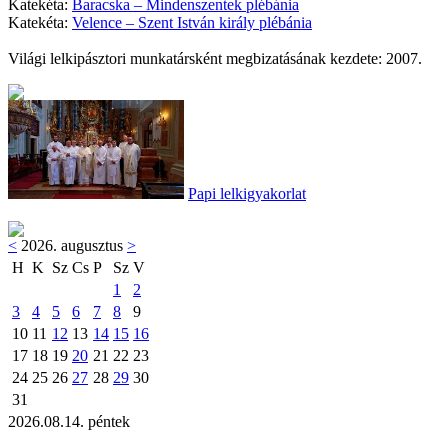
Katekéta:
Baracska – Mindenszentek plébánia
Katekéta:
Velence – Szent István király plébánia
Világi lelkipásztori munkatársként megbizatásának kezdete: 2007.
Papi lelkigyakorlat
<
2026. augusztus
>
H
K
Sz
Cs
P
Sz
V
1
2
3
4
5
6
7
8
9
10
11
12
13
14
15
16
17
18
19
20
21
22
23
24
25
26
27
28
29
30
31
2026.08.14. péntek