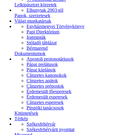
Lelkipásztori körzetek
Elhunytak 2003-tól
Papok, szerzetesek
Világi munkatársak
Egyházmegyei Törvénykönyv
Papi Direktórium
Iratminták
Stóladíj táblázat
Bérmarend
Dokumentumok
Apostoli protonotáriusok
Pápai prelátusok
Pápai káplánok
Címzetes kanonokok
Címzetes apátok
Címzetes prépostok
Érdemesült főesperesek
Érdemesült esperesek
Címzetes esperesek
Püspöki tanácsosok
Kitüntetések
Térkép
Székesfehérvár
Székesfehérvárit nyomtat
Miserend