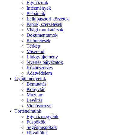
Egyházunk
Intézmények
Plébániák
Lelkipásztori körzetek
Papok, szerzetesek
Világi munkatársak
Dokumentumok
Kitüntetések
Térkép
Miserend
Linkgyűjtemény
Nyertes pályázatok
Közbeszerzés
Adatvédelem
Gyűjteményeink
Bemutatás
Könyvtár
Múzeum
Levéltár
Videósorozat
Történelmünk
Egyházmegyénk
Püspökök
Segédpüspökök
Hitvallóink