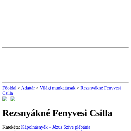
Főoldal
>
Adattár
>
Világi munkatársak
>
Rezsnyákné Fenyvesi
Csilla
Rezsnyákné Fenyvesi Csilla
Katekéta:
Kápolnásnyék – Jézus Szíve plébánia