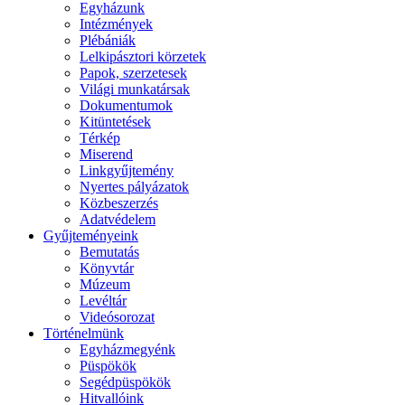
Egyházunk
Intézmények
Plébániák
Lelkipásztori körzetek
Papok, szerzetesek
Világi munkatársak
Dokumentumok
Kitüntetések
Térkép
Miserend
Linkgyűjtemény
Nyertes pályázatok
Közbeszerzés
Adatvédelem
Gyűjteményeink
Bemutatás
Könyvtár
Múzeum
Levéltár
Videósorozat
Történelmünk
Egyházmegyénk
Püspökök
Segédpüspökök
Hitvallóink