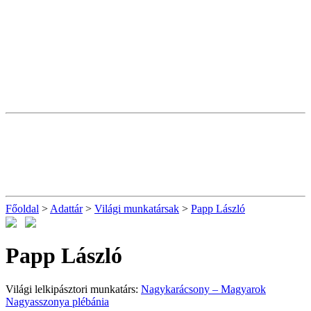
Főoldal
>
Adattár
>
Világi munkatársak
>
Papp László
Papp László
Világi lelkipásztori munkatárs:
Nagykarácsony – Magyarok
Nagyasszonya plébánia