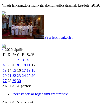
Világi lelkipásztori munkatársként megbizatásának kezdete: 2019.
Papi lelkigyakorlat
<
2026. április
>
H
K
Sz
Cs
P
Sz
V
1
2
3
4
5
6
7
8
9
10
11
12
13
14
15
16
17
18
19
20
21
22
23
24
25
26
27
28
29
30
2026.08.14. péntek
Székesfehérvár fogadalmi szentmiséje
2026.08.15. szombat