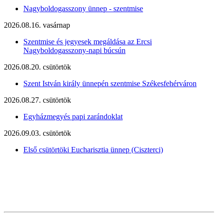
Nagyboldogasszony ünnep - szentmise
2026.08.16. vasárnap
Szentmise és jegyesek megáldása az Ercsi
Nagyboldogasszony-napi búcsún
2026.08.20. csütörtök
Szent István király ünnepén szentmise Székesfehérváron
2026.08.27. csütörtök
Egyházmegyés papi zarándoklat
2026.09.03. csütörtök
Első csütörtöki Eucharisztia ünnep (Ciszterci)