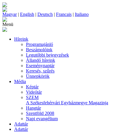
Magyar
|
English
|
Deutsch
|
Francais
|
Italiano
Menü
Híreink
Programajánló
Beszámolóink
Legutóbbi bejegyzések
Állandó híreink
Eseménynaptár
Keresés, szűrés
Ünnepkörök
Média
Képtár
Videótár
SZEM
A Székesfehérvári Egyházmegye Magazinja
Hangtár
Szentföld 2008
Napi evangélium
Adattár
Adattár