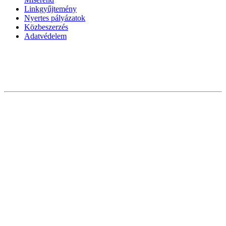
Linkgyűjtemény
Nyertes pályázatok
Közbeszerzés
Adatvédelem