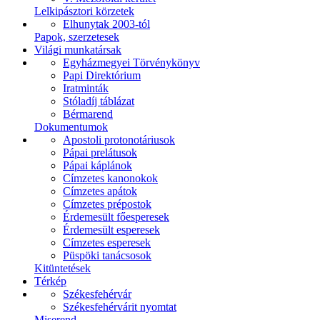
Lelkipásztori körzetek
Elhunytak 2003-tól
Papok, szerzetesek
Világi munkatársak
Egyházmegyei Törvénykönyv
Papi Direktórium
Iratminták
Stóladíj táblázat
Bérmarend
Dokumentumok
Apostoli protonotáriusok
Pápai prelátusok
Pápai káplánok
Címzetes kanonokok
Címzetes apátok
Címzetes prépostok
Érdemesült főesperesek
Érdemesült esperesek
Címzetes esperesek
Püspöki tanácsosok
Kitüntetések
Térkép
Székesfehérvár
Székesfehérvárit nyomtat
Miserend