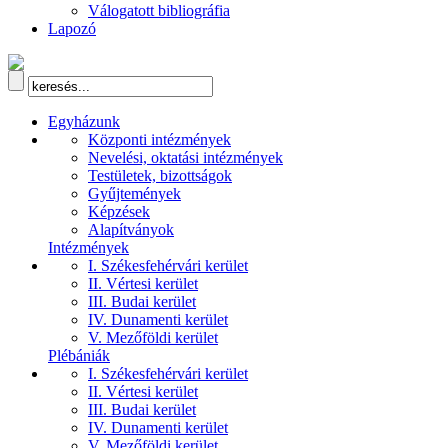
Válogatott bibliográfia
Lapozó
Egyházunk
Központi intézmények
Nevelési, oktatási intézmények
Testületek, bizottságok
Gyűjtemények
Képzések
Alapítványok
Intézmények
I. Székesfehérvári kerület
II. Vértesi kerület
III. Budai kerület
IV. Dunamenti kerület
V. Mezőföldi kerület
Plébániák
I. Székesfehérvári kerület
II. Vértesi kerület
III. Budai kerület
IV. Dunamenti kerület
V. Mezőföldi kerület