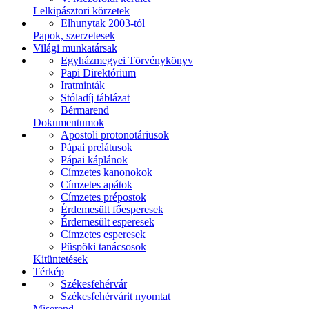
Lelkipásztori körzetek
Elhunytak 2003-tól
Papok, szerzetesek
Világi munkatársak
Egyházmegyei Törvénykönyv
Papi Direktórium
Iratminták
Stóladíj táblázat
Bérmarend
Dokumentumok
Apostoli protonotáriusok
Pápai prelátusok
Pápai káplánok
Címzetes kanonokok
Címzetes apátok
Címzetes prépostok
Érdemesült főesperesek
Érdemesült esperesek
Címzetes esperesek
Püspöki tanácsosok
Kitüntetések
Térkép
Székesfehérvár
Székesfehérvárit nyomtat
Miserend