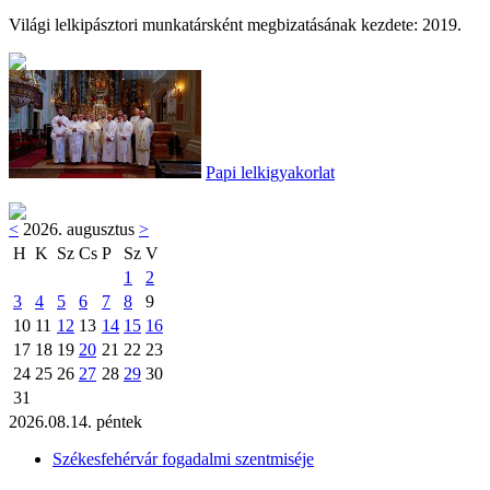
Világi lelkipásztori munkatársként megbizatásának kezdete: 2019.
Papi lelkigyakorlat
<
2026. augusztus
>
H
K
Sz
Cs
P
Sz
V
1
2
3
4
5
6
7
8
9
10
11
12
13
14
15
16
17
18
19
20
21
22
23
24
25
26
27
28
29
30
31
2026.08.14. péntek
Székesfehérvár fogadalmi szentmiséje