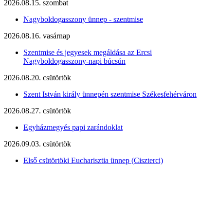
2026.08.15. szombat
Nagyboldogasszony ünnep - szentmise
2026.08.16. vasárnap
Szentmise és jegyesek megáldása az Ercsi
Nagyboldogasszony-napi búcsún
2026.08.20. csütörtök
Szent István király ünnepén szentmise Székesfehérváron
2026.08.27. csütörtök
Egyházmegyés papi zarándoklat
2026.09.03. csütörtök
Első csütörtöki Eucharisztia ünnep (Ciszterci)