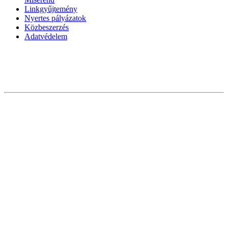
Linkgyűjtemény
Nyertes pályázatok
Közbeszerzés
Adatvédelem