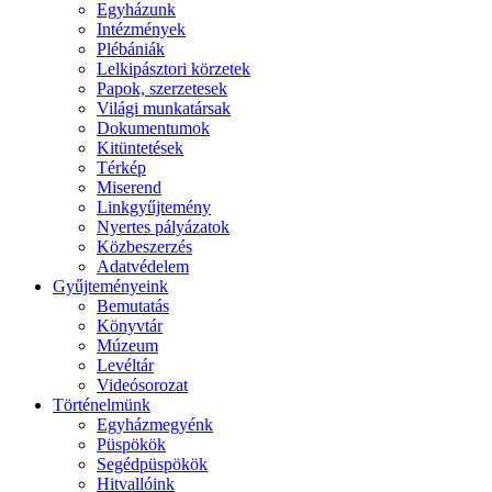
Egyházunk
Intézmények
Plébániák
Lelkipásztori körzetek
Papok, szerzetesek
Világi munkatársak
Dokumentumok
Kitüntetések
Térkép
Miserend
Linkgyűjtemény
Nyertes pályázatok
Közbeszerzés
Adatvédelem
Gyűjteményeink
Bemutatás
Könyvtár
Múzeum
Levéltár
Videósorozat
Történelmünk
Egyházmegyénk
Püspökök
Segédpüspökök
Hitvallóink