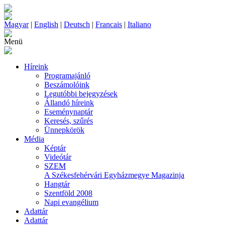
Magyar
|
English
|
Deutsch
|
Francais
|
Italiano
Menü
Híreink
Programajánló
Beszámolóink
Legutóbbi bejegyzések
Állandó híreink
Eseménynaptár
Keresés, szűrés
Ünnepkörök
Média
Képtár
Videótár
SZEM
A Székesfehérvári Egyházmegye Magazinja
Hangtár
Szentföld 2008
Napi evangélium
Adattár
Adattár