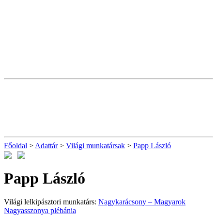
Főoldal
>
Adattár
>
Világi munkatársak
>
Papp László
Papp László
Világi lelkipásztori munkatárs:
Nagykarácsony – Magyarok
Nagyasszonya plébánia