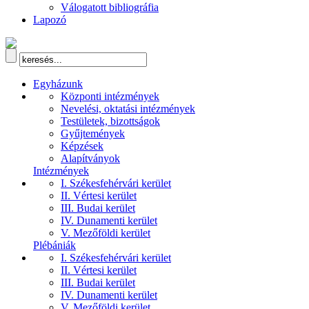
Válogatott bibliográfia
Lapozó
Egyházunk
Központi intézmények
Nevelési, oktatási intézmények
Testületek, bizottságok
Gyűjtemények
Képzések
Alapítványok
Intézmények
I. Székesfehérvári kerület
II. Vértesi kerület
III. Budai kerület
IV. Dunamenti kerület
V. Mezőföldi kerület
Plébániák
I. Székesfehérvári kerület
II. Vértesi kerület
III. Budai kerület
IV. Dunamenti kerület
V. Mezőföldi kerület