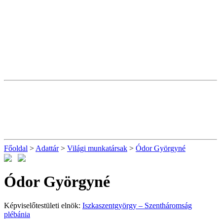
Főoldal
>
Adattár
>
Világi munkatársak
>
Ódor Györgyné
Ódor Györgyné
Képviselőtestületi elnök:
Iszkaszentgyörgy – Szentháromság
plébánia