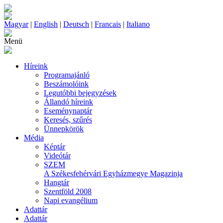
Magyar
|
English
|
Deutsch
|
Francais
|
Italiano
Menü
Híreink
Programajánló
Beszámolóink
Legutóbbi bejegyzések
Állandó híreink
Eseménynaptár
Keresés, szűrés
Ünnepkörök
Média
Képtár
Videótár
SZEM
A Székesfehérvári Egyházmegye Magazinja
Hangtár
Szentföld 2008
Napi evangélium
Adattár
Adattár