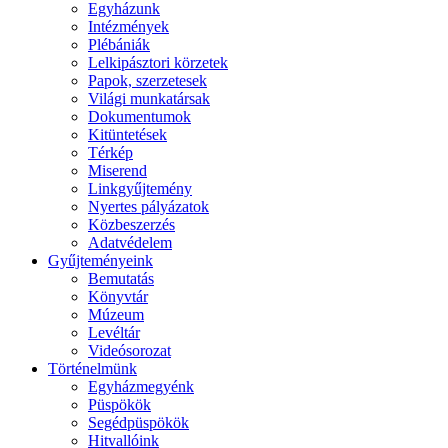
Egyházunk
Intézmények
Plébániák
Lelkipásztori körzetek
Papok, szerzetesek
Világi munkatársak
Dokumentumok
Kitüntetések
Térkép
Miserend
Linkgyűjtemény
Nyertes pályázatok
Közbeszerzés
Adatvédelem
Gyűjteményeink
Bemutatás
Könyvtár
Múzeum
Levéltár
Videósorozat
Történelmünk
Egyházmegyénk
Püspökök
Segédpüspökök
Hitvallóink