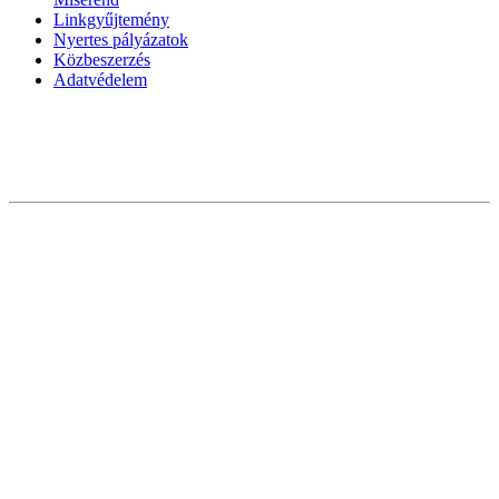
Linkgyűjtemény
Nyertes pályázatok
Közbeszerzés
Adatvédelem