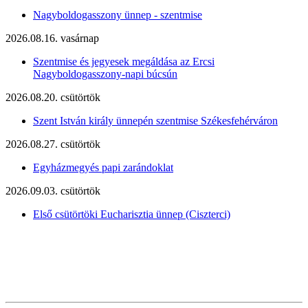
Nagyboldogasszony ünnep - szentmise
2026.08.16. vasárnap
Szentmise és jegyesek megáldása az Ercsi
Nagyboldogasszony-napi búcsún
2026.08.20. csütörtök
Szent István király ünnepén szentmise Székesfehérváron
2026.08.27. csütörtök
Egyházmegyés papi zarándoklat
2026.09.03. csütörtök
Első csütörtöki Eucharisztia ünnep (Ciszterci)