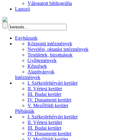
Válogatott bibliográfia
Lapozó
Egyházunk
Központi intézmények
Nevelési, oktatási intézmények
Testületek, bizottságok
Gyűjtemények
Képzések
Alapítványok
Intézmények
I. Székesfehérvári kerület
II. Vértesi kerület
III. Budai kerület
IV. Dunamenti kerület
V. Mezőföldi kerület
Plébániák
I. Székesfehérvári kerület
II. Vértesi kerület
III. Budai kerület
IV. Dunamenti kerület
V. Mezőföldi kerület