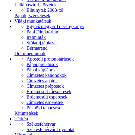
Lelkipásztori körzetek
Elhunytak 2003-tól
Papok, szerzetesek
Világi munkatársak
Egyházmegyei Törvénykönyv
Papi Direktórium
Iratminták
Stóladíj táblázat
Bérmarend
Dokumentumok
Apostoli protonotáriusok
Pápai prelátusok
Pápai káplánok
Címzetes kanonokok
Címzetes apátok
Címzetes prépostok
Érdemesült főesperesek
Érdemesült esperesek
Címzetes esperesek
Püspöki tanácsosok
Kitüntetések
Térkép
Székesfehérvár
Székesfehérvárit nyomtat
Miserend