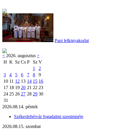
Papi lelkigyakorlat
<
2026. augusztus
>
H
K
Sz
Cs
P
Sz
V
1
2
3
4
5
6
7
8
9
10
11
12
13
14
15
16
17
18
19
20
21
22
23
24
25
26
27
28
29
30
31
2026.08.14. péntek
Székesfehérvár fogadalmi szentmiséje
2026.08.15. szombat