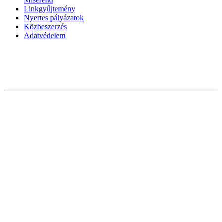
Linkgyűjtemény
Nyertes pályázatok
Közbeszerzés
Adatvédelem