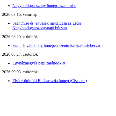
Nagyboldogasszony ünnep - szentmise
2026.08.16. vasárnap
Szentmise és jegyesek megáldása az Ercsi
Nagyboldogasszony-napi búcsún
2026.08.20. csütörtök
Szent István király ünnepén szentmise Székesfehérváron
2026.08.27. csütörtök
Egyházmegyés papi zarándoklat
2026.09.03. csütörtök
Első csütörtöki Eucharisztia ünnep (Ciszterci)