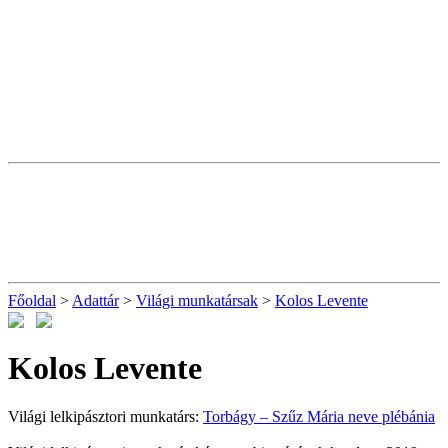
Főoldal
>
Adattár
>
Világi munkatársak
>
Kolos Levente
Kolos Levente
Világi lelkipásztori munkatárs:
Torbágy – Szűz Mária neve plébánia