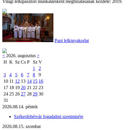
Világi lelkipásztori munkatársként megbizatásának kezdete: 2019.
Papi lelkigyakorlat
<
2026. augusztus
>
H
K
Sz
Cs
P
Sz
V
1
2
3
4
5
6
7
8
9
10
11
12
13
14
15
16
17
18
19
20
21
22
23
24
25
26
27
28
29
30
31
2026.08.14. péntek
Székesfehérvár fogadalmi szentmiséje
2026.08.15. szombat