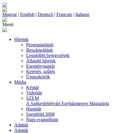
Magyar
|
English
|
Deutsch
|
Francais
|
Italiano
Menü
Híreink
Programajánló
Beszámolóink
Legutóbbi bejegyzések
Állandó híreink
Eseménynaptár
Keresés, szűrés
Ünnepkörök
Média
Képtár
Videótár
SZEM
A Székesfehérvári Egyházmegye Magazinja
Hangtár
Szentföld 2008
Napi evangélium
Adattár
Adattár