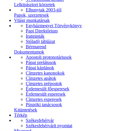
Lelkipásztori körzetek
Elhunytak 2003-tól
Papok, szerzetesek
Világi munkatársak
Egyházmegyei Törvénykönyv
Papi Direktórium
Iratminták
Stóladíj táblázat
Bérmarend
Dokumentumok
Apostoli protonotáriusok
Pápai prelátusok
Pápai káplánok
Címzetes kanonokok
Címzetes apátok
Címzetes prépostok
Érdemesült főesperesek
Érdemesült esperesek
Címzetes esperesek
Püspöki tanácsosok
Kitüntetések
Térkép
Székesfehérvár
Székesfehérvárit nyomtat
Miserend