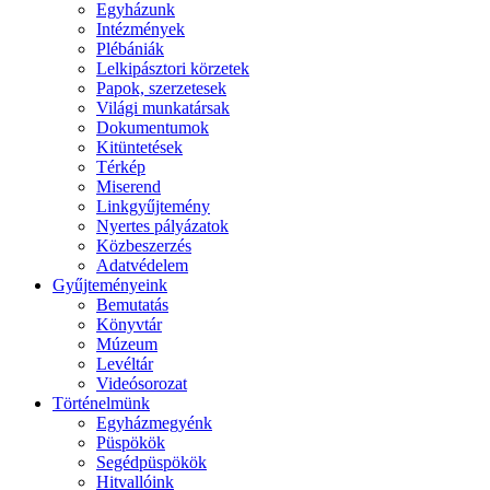
Egyházunk
Intézmények
Plébániák
Lelkipásztori körzetek
Papok, szerzetesek
Világi munkatársak
Dokumentumok
Kitüntetések
Térkép
Miserend
Linkgyűjtemény
Nyertes pályázatok
Közbeszerzés
Adatvédelem
Gyűjteményeink
Bemutatás
Könyvtár
Múzeum
Levéltár
Videósorozat
Történelmünk
Egyházmegyénk
Püspökök
Segédpüspökök
Hitvallóink