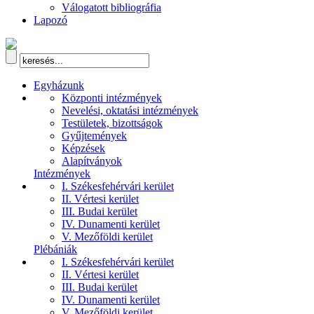
Válogatott bibliográfia
Lapozó
Egyházunk
Központi intézmények
Nevelési, oktatási intézmények
Testületek, bizottságok
Gyűjtemények
Képzések
Alapítványok
Intézmények
I. Székesfehérvári kerület
II. Vértesi kerület
III. Budai kerület
IV. Dunamenti kerület
V. Mezőföldi kerület
Plébániák
I. Székesfehérvári kerület
II. Vértesi kerület
III. Budai kerület
IV. Dunamenti kerület
V. Mezőföldi kerület