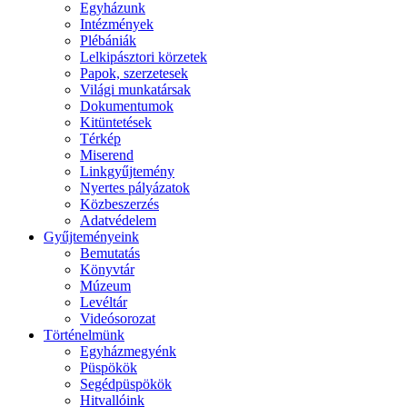
Egyházunk
Intézmények
Plébániák
Lelkipásztori körzetek
Papok, szerzetesek
Világi munkatársak
Dokumentumok
Kitüntetések
Térkép
Miserend
Linkgyűjtemény
Nyertes pályázatok
Közbeszerzés
Adatvédelem
Gyűjteményeink
Bemutatás
Könyvtár
Múzeum
Levéltár
Videósorozat
Történelmünk
Egyházmegyénk
Püspökök
Segédpüspökök
Hitvallóink