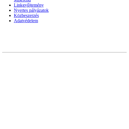
Linkgyűjtemény
Nyertes pályázatok
Közbeszerzés
Adatvédelem