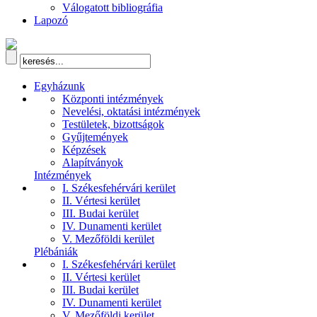
Válogatott bibliográfia
Lapozó
Egyházunk
Központi intézmények
Nevelési, oktatási intézmények
Testületek, bizottságok
Gyűjtemények
Képzések
Alapítványok
Intézmények
I. Székesfehérvári kerület
II. Vértesi kerület
III. Budai kerület
IV. Dunamenti kerület
V. Mezőföldi kerület
Plébániák
I. Székesfehérvári kerület
II. Vértesi kerület
III. Budai kerület
IV. Dunamenti kerület
V. Mezőföldi kerület