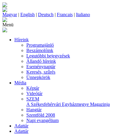
Magyar
|
English
|
Deutsch
|
Francais
|
Italiano
Menü
Híreink
Programajánló
Beszámolóink
Legutóbbi bejegyzések
Állandó híreink
Eseménynaptár
Keresés, szűrés
Ünnepkörök
Média
Képtár
Videótár
SZEM
A Székesfehérvári Egyházmegye Magazinja
Hangtár
Szentföld 2008
Napi evangélium
Adattár
Adattár