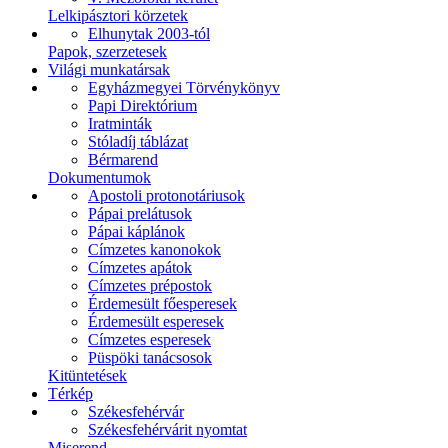
Lelkipásztori körzetek
Elhunytak 2003-tól
Papok, szerzetesek
Világi munkatársak
Egyházmegyei Törvénykönyv
Papi Direktórium
Iratminták
Stóladíj táblázat
Bérmarend
Dokumentumok
Apostoli protonotáriusok
Pápai prelátusok
Pápai káplánok
Címzetes kanonokok
Címzetes apátok
Címzetes prépostok
Érdemesült főesperesek
Érdemesült esperesek
Címzetes esperesek
Püspöki tanácsosok
Kitüntetések
Térkép
Székesfehérvár
Székesfehérvárit nyomtat
Miserend