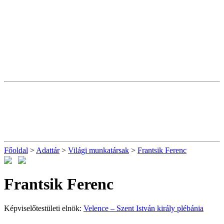
Főoldal
>
Adattár
>
Világi munkatársak
>
Frantsik Ferenc
Frantsik Ferenc
Képviselőtestületi elnök:
Velence – Szent István király plébánia