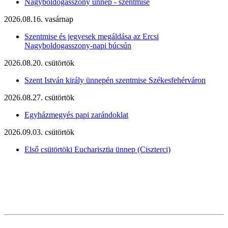
Nagyboldogasszony ünnep - szentmise
2026.08.16. vasárnap
Szentmise és jegyesek megáldása az Ercsi
Nagyboldogasszony-napi búcsún
2026.08.20. csütörtök
Szent István király ünnepén szentmise Székesfehérváron
2026.08.27. csütörtök
Egyházmegyés papi zarándoklat
2026.09.03. csütörtök
Első csütörtöki Eucharisztia ünnep (Ciszterci)