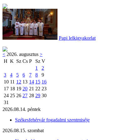
Papi lelkigyakorlat
<
2026. augusztus
>
H
K
Sz
Cs
P
Sz
V
1
2
3
4
5
6
7
8
9
10
11
12
13
14
15
16
17
18
19
20
21
22
23
24
25
26
27
28
29
30
31
2026.08.14. péntek
Székesfehérvár fogadalmi szentmiséje
2026.08.15. szombat