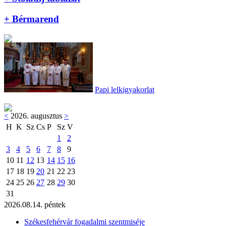
+ Bérmarend
Papi lelkigyakorlat
<
2026. augusztus
>
H
K
Sz
Cs
P
Sz
V
1
2
3
4
5
6
7
8
9
10
11
12
13
14
15
16
17
18
19
20
21
22
23
24
25
26
27
28
29
30
31
2026.08.14. péntek
Székesfehérvár fogadalmi szentmiséje