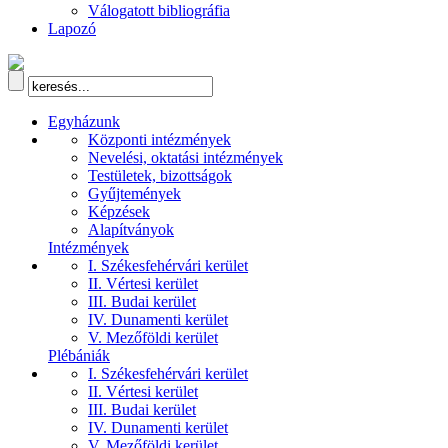
Válogatott bibliográfia
Lapozó
Egyházunk
Központi intézmények
Nevelési, oktatási intézmények
Testületek, bizottságok
Gyűjtemények
Képzések
Alapítványok
Intézmények
I. Székesfehérvári kerület
II. Vértesi kerület
III. Budai kerület
IV. Dunamenti kerület
V. Mezőföldi kerület
Plébániák
I. Székesfehérvári kerület
II. Vértesi kerület
III. Budai kerület
IV. Dunamenti kerület
V. Mezőföldi kerület