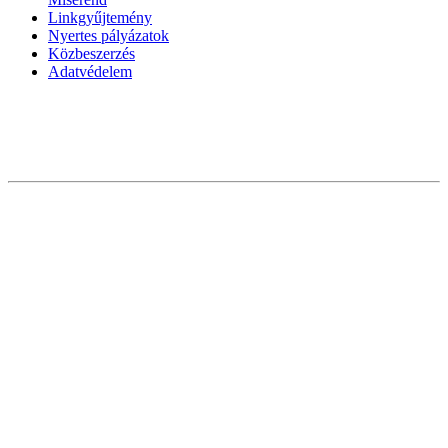
Linkgyűjtemény
Nyertes pályázatok
Közbeszerzés
Adatvédelem