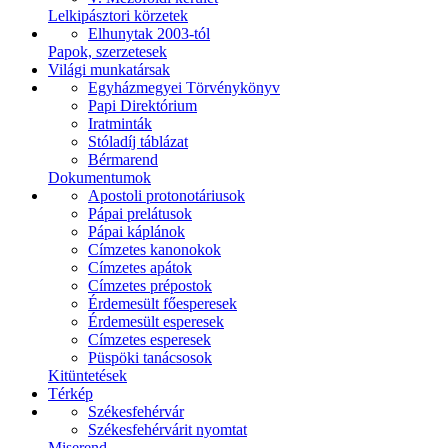
Lelkipásztori körzetek
Elhunytak 2003-tól
Papok, szerzetesek
Világi munkatársak
Egyházmegyei Törvénykönyv
Papi Direktórium
Iratminták
Stóladíj táblázat
Bérmarend
Dokumentumok
Apostoli protonotáriusok
Pápai prelátusok
Pápai káplánok
Címzetes kanonokok
Címzetes apátok
Címzetes prépostok
Érdemesült főesperesek
Érdemesült esperesek
Címzetes esperesek
Püspöki tanácsosok
Kitüntetések
Térkép
Székesfehérvár
Székesfehérvárit nyomtat
Miserend