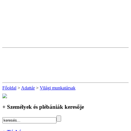
Főoldal
>
Adattár
>
Világi munkatársak
+ Személyek és plébániák keresője