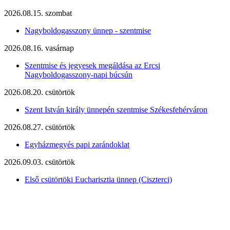
2026.08.15. szombat
Nagyboldogasszony ünnep - szentmise
2026.08.16. vasárnap
Szentmise és jegyesek megáldása az Ercsi
Nagyboldogasszony-napi búcsún
2026.08.20. csütörtök
Szent István király ünnepén szentmise Székesfehérváron
2026.08.27. csütörtök
Egyházmegyés papi zarándoklat
2026.09.03. csütörtök
Első csütörtöki Eucharisztia ünnep (Ciszterci)