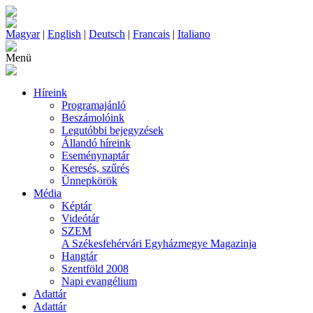
Magyar
|
English
|
Deutsch
|
Francais
|
Italiano
Menü
Híreink
Programajánló
Beszámolóink
Legutóbbi bejegyzések
Állandó híreink
Eseménynaptár
Keresés, szűrés
Ünnepkörök
Média
Képtár
Videótár
SZEM
A Székesfehérvári Egyházmegye Magazinja
Hangtár
Szentföld 2008
Napi evangélium
Adattár
Adattár