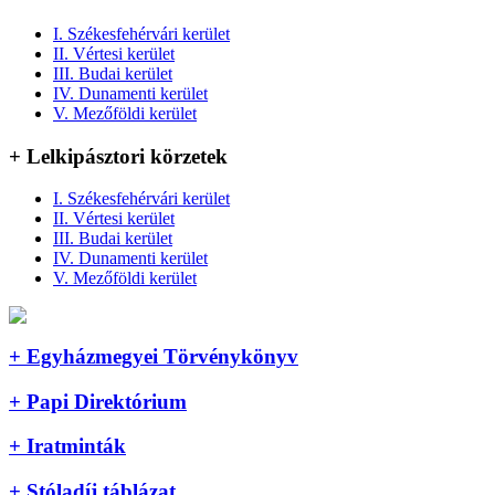
I. Székesfehérvári kerület
II. Vértesi kerület
III. Budai kerület
IV. Dunamenti kerület
V. Mezőföldi kerület
+ Lelkipásztori körzetek
I. Székesfehérvári kerület
II. Vértesi kerület
III. Budai kerület
IV. Dunamenti kerület
V. Mezőföldi kerület
+ Egyházmegyei Törvénykönyv
+ Papi Direktórium
+ Iratminták
+ Stóladíj táblázat