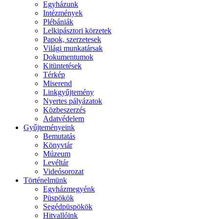
Egyházunk
Intézmények
Plébániák
Lelkipásztori körzetek
Papok, szerzetesek
Világi munkatársak
Dokumentumok
Kitüntetések
Térkép
Miserend
Linkgyűjtemény
Nyertes pályázatok
Közbeszerzés
Adatvédelem
Gyűjteményeink
Bemutatás
Könyvtár
Múzeum
Levéltár
Videósorozat
Történelmünk
Egyházmegyénk
Püspökök
Segédpüspökök
Hitvallóink