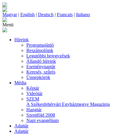
Magyar
|
English
|
Deutsch
|
Francais
|
Italiano
Menü
Híreink
Programajánló
Beszámolóink
Legutóbbi bejegyzések
Állandó híreink
Eseménynaptár
Keresés, szűrés
Ünnepkörök
Média
Képtár
Videótár
SZEM
A Székesfehérvári Egyházmegye Magazinja
Hangtár
Szentföld 2008
Napi evangélium
Adattár
Adattár