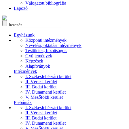
Válogatott bibliográfia
Lapozó
Egyházunk
Központi intézmények
Nevelési, oktatási intézmények
Testületek, bizottságok
Gyűjtemények
Képzések
Alapítványok
Intézmények
I. Székesfehérvári kerület
II. Vértesi kerület
III. Budai kerület
IV. Dunamenti kerület
V. Mezőföldi kerület
Plébániák
I. Székesfehérvári kerület
II. Vértesi kerület
III. Budai kerület
IV. Dunamenti kerület
V. Mezőföldi kerület