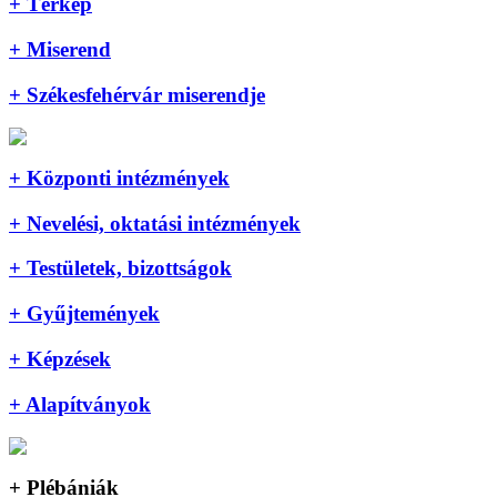
+ Térkép
+ Miserend
+ Székesfehérvár miserendje
+ Központi intézmények
+ Nevelési, oktatási intézmények
+ Testületek, bizottságok
+ Gyűjtemények
+ Képzések
+ Alapítványok
+ Plébániák