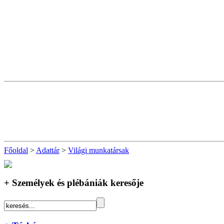
Főoldal
>
Adattár
>
Világi munkatársak
+ Személyek és plébániák keresője