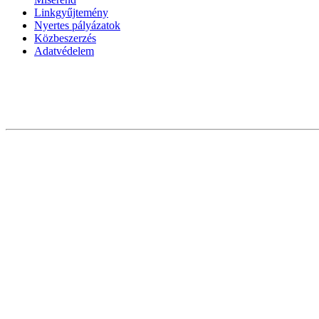
Linkgyűjtemény
Nyertes pályázatok
Közbeszerzés
Adatvédelem