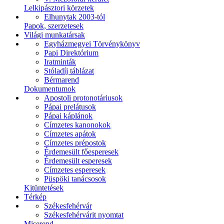
Lelkipásztori körzetek
Elhunytak 2003-tól
Papok, szerzetesek
Világi munkatársak
Egyházmegyei Törvénykönyv
Papi Direktórium
Iratminták
Stóladíj táblázat
Bérmarend
Dokumentumok
Apostoli protonotáriusok
Pápai prelátusok
Pápai káplánok
Címzetes kanonokok
Címzetes apátok
Címzetes prépostok
Érdemesült főesperesek
Érdemesült esperesek
Címzetes esperesek
Püspöki tanácsosok
Kitüntetések
Térkép
Székesfehérvár
Székesfehérvárit nyomtat
Miserend