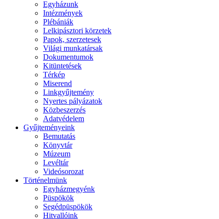
Egyházunk
Intézmények
Plébániák
Lelkipásztori körzetek
Papok, szerzetesek
Világi munkatársak
Dokumentumok
Kitüntetések
Térkép
Miserend
Linkgyűjtemény
Nyertes pályázatok
Közbeszerzés
Adatvédelem
Gyűjteményeink
Bemutatás
Könyvtár
Múzeum
Levéltár
Videósorozat
Történelmünk
Egyházmegyénk
Püspökök
Segédpüspökök
Hitvallóink