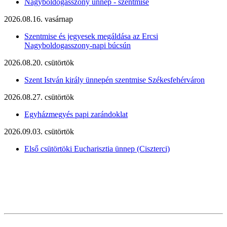
Nagyboldogasszony ünnep - szentmise
2026.08.16. vasárnap
Szentmise és jegyesek megáldása az Ercsi
Nagyboldogasszony-napi búcsún
2026.08.20. csütörtök
Szent István király ünnepén szentmise Székesfehérváron
2026.08.27. csütörtök
Egyházmegyés papi zarándoklat
2026.09.03. csütörtök
Első csütörtöki Eucharisztia ünnep (Ciszterci)