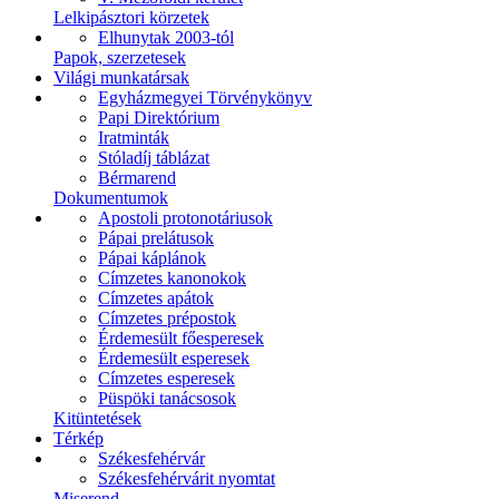
Lelkipásztori körzetek
Elhunytak 2003-tól
Papok, szerzetesek
Világi munkatársak
Egyházmegyei Törvénykönyv
Papi Direktórium
Iratminták
Stóladíj táblázat
Bérmarend
Dokumentumok
Apostoli protonotáriusok
Pápai prelátusok
Pápai káplánok
Címzetes kanonokok
Címzetes apátok
Címzetes prépostok
Érdemesült főesperesek
Érdemesült esperesek
Címzetes esperesek
Püspöki tanácsosok
Kitüntetések
Térkép
Székesfehérvár
Székesfehérvárit nyomtat
Miserend