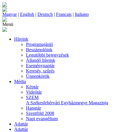
Magyar
|
English
|
Deutsch
|
Francais
|
Italiano
Menü
Híreink
Programajánló
Beszámolóink
Legutóbbi bejegyzések
Állandó híreink
Eseménynaptár
Keresés, szűrés
Ünnepkörök
Média
Képtár
Videótár
SZEM
A Székesfehérvári Egyházmegye Magazinja
Hangtár
Szentföld 2008
Napi evangélium
Adattár
Adattár