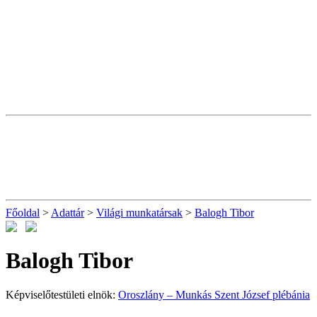
Főoldal
>
Adattár
>
Világi munkatársak
>
Balogh Tibor
Balogh Tibor
Képviselőtestületi elnök:
Oroszlány – Munkás Szent József plébánia