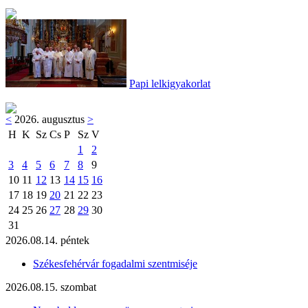
Papi lelkigyakorlat
<
2026. augusztus
>
H
K
Sz
Cs
P
Sz
V
1
2
3
4
5
6
7
8
9
10
11
12
13
14
15
16
17
18
19
20
21
22
23
24
25
26
27
28
29
30
31
2026.08.14. péntek
Székesfehérvár fogadalmi szentmiséje
2026.08.15. szombat