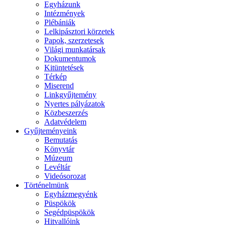
Egyházunk
Intézmények
Plébániák
Lelkipásztori körzetek
Papok, szerzetesek
Világi munkatársak
Dokumentumok
Kitüntetések
Térkép
Miserend
Linkgyűjtemény
Nyertes pályázatok
Közbeszerzés
Adatvédelem
Gyűjteményeink
Bemutatás
Könyvtár
Múzeum
Levéltár
Videósorozat
Történelmünk
Egyházmegyénk
Püspökök
Segédpüspökök
Hitvallóink