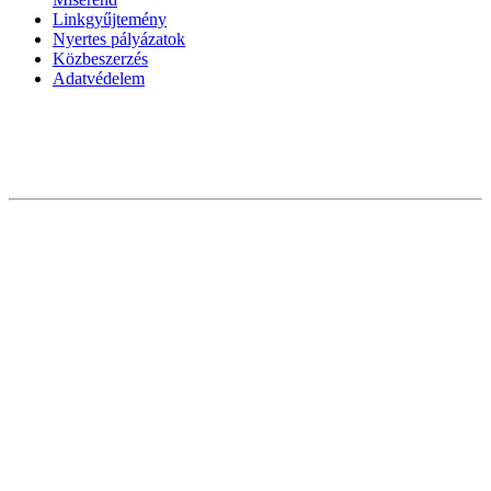
Linkgyűjtemény
Nyertes pályázatok
Közbeszerzés
Adatvédelem