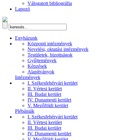
Válogatott bibliográfia
Lapozó
Egyházunk
Központi intézmények
Nevelési, oktatási intézmények
Testületek, bizottságok
Gyűjtemények
Képzések
Alapítványok
Intézmények
I. Székesfehérvári kerület
II. Vértesi kerület
III. Budai kerület
IV. Dunamenti kerület
V. Mezőföldi kerület
Plébániák
I. Székesfehérvári kerület
II. Vértesi kerület
III. Budai kerület
IV. Dunamenti kerület
V. Mezőföldi kerület