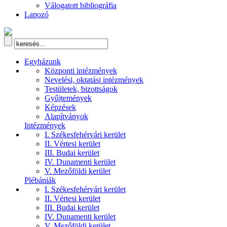
Válogatott bibliográfia
Lapozó
Egyházunk
Központi intézmények
Nevelési, oktatási intézmények
Testületek, bizottságok
Gyűjtemények
Képzések
Alapítványok
Intézmények
I. Székesfehérvári kerület
II. Vértesi kerület
III. Budai kerület
IV. Dunamenti kerület
V. Mezőföldi kerület
Plébániák
I. Székesfehérvári kerület
II. Vértesi kerület
III. Budai kerület
IV. Dunamenti kerület
V. Mezőföldi kerület