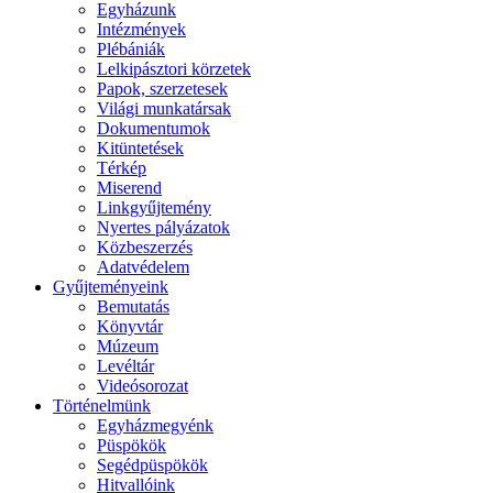
Egyházunk
Intézmények
Plébániák
Lelkipásztori körzetek
Papok, szerzetesek
Világi munkatársak
Dokumentumok
Kitüntetések
Térkép
Miserend
Linkgyűjtemény
Nyertes pályázatok
Közbeszerzés
Adatvédelem
Gyűjteményeink
Bemutatás
Könyvtár
Múzeum
Levéltár
Videósorozat
Történelmünk
Egyházmegyénk
Püspökök
Segédpüspökök
Hitvallóink