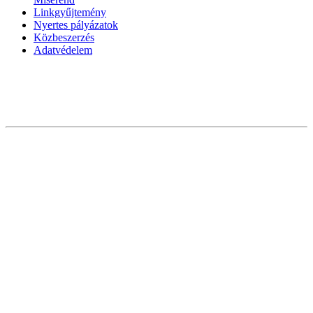
Linkgyűjtemény
Nyertes pályázatok
Közbeszerzés
Adatvédelem