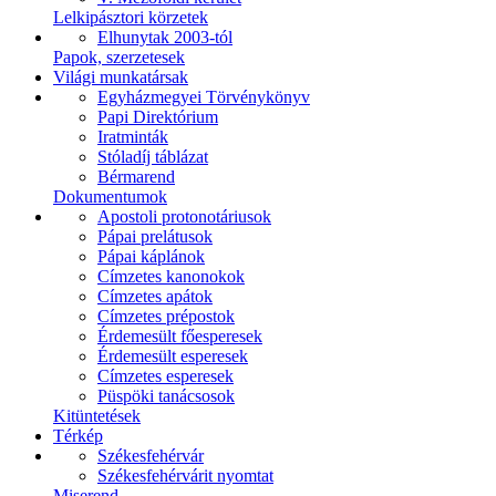
Lelkipásztori körzetek
Elhunytak 2003-tól
Papok, szerzetesek
Világi munkatársak
Egyházmegyei Törvénykönyv
Papi Direktórium
Iratminták
Stóladíj táblázat
Bérmarend
Dokumentumok
Apostoli protonotáriusok
Pápai prelátusok
Pápai káplánok
Címzetes kanonokok
Címzetes apátok
Címzetes prépostok
Érdemesült főesperesek
Érdemesült esperesek
Címzetes esperesek
Püspöki tanácsosok
Kitüntetések
Térkép
Székesfehérvár
Székesfehérvárit nyomtat
Miserend