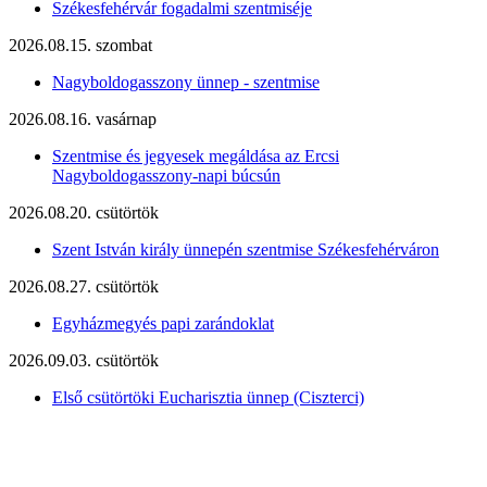
Székesfehérvár fogadalmi szentmiséje
2026.08.15. szombat
Nagyboldogasszony ünnep - szentmise
2026.08.16. vasárnap
Szentmise és jegyesek megáldása az Ercsi
Nagyboldogasszony-napi búcsún
2026.08.20. csütörtök
Szent István király ünnepén szentmise Székesfehérváron
2026.08.27. csütörtök
Egyházmegyés papi zarándoklat
2026.09.03. csütörtök
Első csütörtöki Eucharisztia ünnep (Ciszterci)