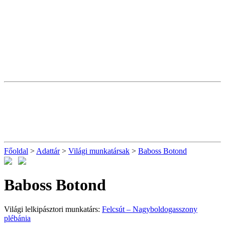
Főoldal
>
Adattár
>
Világi munkatársak
>
Baboss Botond
Baboss Botond
Világi lelkipásztori munkatárs:
Felcsút – Nagyboldogasszony
plébánia