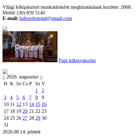
Világi lelkipásztori munkatársként megbizatásának kezdete: 2008.
Mobil: (30) 859 5140
E-mail:
babossbotond@gmail.com
Papi lelkigyakorlat
<
2026. augusztus
>
H
K
Sz
Cs
P
Sz
V
1
2
3
4
5
6
7
8
9
10
11
12
13
14
15
16
17
18
19
20
21
22
23
24
25
26
27
28
29
30
31
2026.08.14. péntek