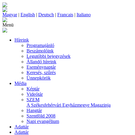
Magyar
|
English
|
Deutsch
|
Francais
|
Italiano
Menü
Híreink
Programajánló
Beszámolóink
Legutóbbi bejegyzések
Állandó híreink
Eseménynaptár
Keresés, szűrés
Ünnepkörök
Média
Képtár
Videótár
SZEM
A Székesfehérvári Egyházmegye Magazinja
Hangtár
Szentföld 2008
Napi evangélium
Adattár
Adattár