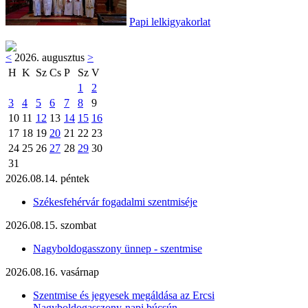
Papi lelkigyakorlat
<
2026. augusztus
>
H
K
Sz
Cs
P
Sz
V
1
2
3
4
5
6
7
8
9
10
11
12
13
14
15
16
17
18
19
20
21
22
23
24
25
26
27
28
29
30
31
2026.08.14. péntek
Székesfehérvár fogadalmi szentmiséje
2026.08.15. szombat
Nagyboldogasszony ünnep - szentmise
2026.08.16. vasárnap
Szentmise és jegyesek megáldása az Ercsi
Nagyboldogasszony-napi búcsún