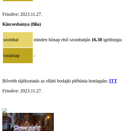
Frissítve:
2023.11.27.
Kincsesbánya (fília)
szombat
minden hónap első szombatján
16.30
igeliturgia
vasárnap
-
Bővebb tájékoztatás az ellátó bodajki plébánia honlapján:
ITT
Frissítve:
2023.11.27.