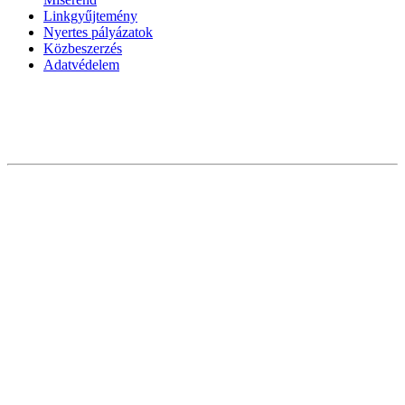
Linkgyűjtemény
Nyertes pályázatok
Közbeszerzés
Adatvédelem