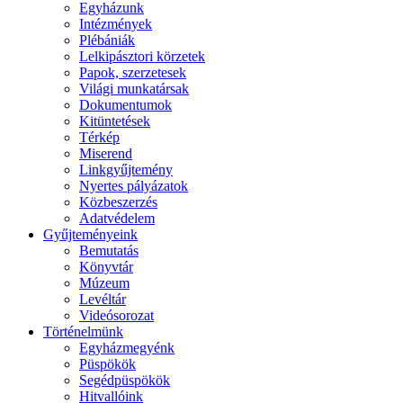
Egyházunk
Intézmények
Plébániák
Lelkipásztori körzetek
Papok, szerzetesek
Világi munkatársak
Dokumentumok
Kitüntetések
Térkép
Miserend
Linkgyűjtemény
Nyertes pályázatok
Közbeszerzés
Adatvédelem
Gyűjteményeink
Bemutatás
Könyvtár
Múzeum
Levéltár
Videósorozat
Történelmünk
Egyházmegyénk
Püspökök
Segédpüspökök
Hitvallóink