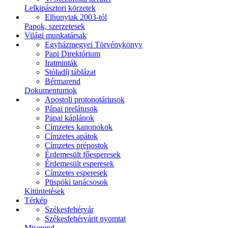
Lelkipásztori körzetek
Elhunytak 2003-tól
Papok, szerzetesek
Világi munkatársak
Egyházmegyei Törvénykönyv
Papi Direktórium
Iratminták
Stóladíj táblázat
Bérmarend
Dokumentumok
Apostoli protonotáriusok
Pápai prelátusok
Pápai káplánok
Címzetes kanonokok
Címzetes apátok
Címzetes prépostok
Érdemesült főesperesek
Érdemesült esperesek
Címzetes esperesek
Püspöki tanácsosok
Kitüntetések
Térkép
Székesfehérvár
Székesfehérvárit nyomtat
Miserend