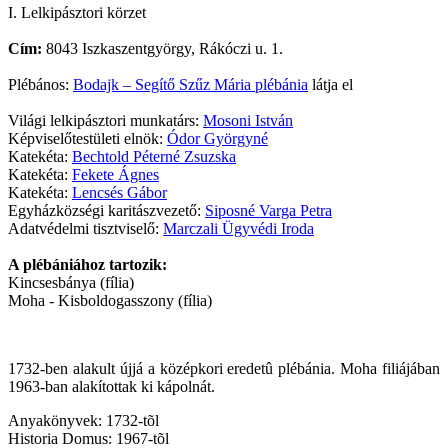
I. Lelkipásztori körzet
Cím:
8043 Iszkaszentgyörgy, Rákóczi u. 1.
Plébános:
Bodajk – Segítő Szűz Mária plébánia
látja el
Világi lelkipásztori munkatárs:
Mosoni István
Képviselőtestületi elnök:
Ódor Györgyné
Katekéta:
Bechtold Péterné Zsuzska
Katekéta:
Fekete Ágnes
Katekéta:
Lencsés Gábor
Egyházközségi karitászvezető:
Siposné Varga Petra
Adatvédelmi tisztviselő:
Marczali Ügyvédi Iroda
A plébániához tartozik:
Kincsesbánya (fília)
Moha - Kisboldogasszony (fília)
1732-ben alakult újjá a középkori eredetû plébánia. Moha filiájában
1963-ban alakítottak ki kápolnát.
Anyakönyvek: 1732-tõl
Historia Domus: 1967-tõl