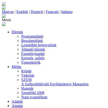
Magyar
|
English
|
Deutsch
|
Francais
|
Italiano
Menü
Híreink
Programajánló
Beszámolóink
Legutóbbi bejegyzések
Állandó híreink
Eseménynaptár
Keresés, szűrés
Ünnepkörök
Média
Képtár
Videótár
SZEM
A Székesfehérvári Egyházmegye Magazinja
Hangtár
Szentföld 2008
Napi evangélium
Adattár
Adattár