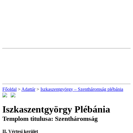
Főoldal
>
Adattár
>
Iszkaszentgyörgy – Szentháromság plébánia
Iszkaszentgyörgy Plébánia
Templom titulusa: Szentháromság
II. Vértesi kerület