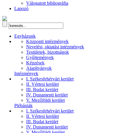
Válogatott bibliográfia
Lapozó
Egyházunk
Központi intézmények
Nevelési, oktatási intézmények
Testületek, bizottságok
Gyűjtemények
Képzések
Alapítványok
Intézmények
I. Székesfehérvári kerület
II. Vértesi kerület
III. Budai kerület
IV. Dunamenti kerület
V. Mezőföldi kerület
Plébániák
I. Székesfehérvári kerület
II. Vértesi kerület
III. Budai kerület
IV. Dunamenti kerület
V. Mezőföldi kerület