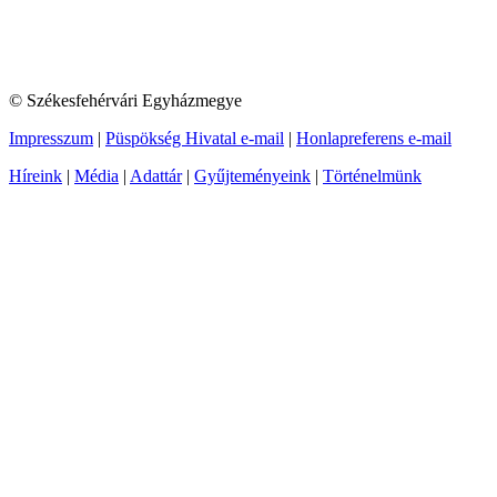
© Székesfehérvári Egyházmegye
Impresszum
|
Püspökség Hivatal e-mail
|
Honlapreferens e-mail
Híreink
|
Média
|
Adattár
|
Gyűjteményeink
|
Történelmünk