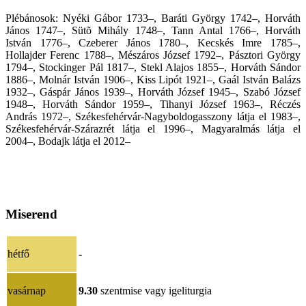
Plébánosok: Nyéki Gábor 1733–, Baráti György 1742–, Horváth
János 1747–, Sütõ Mihály 1748–, Tann Antal 1766–, Horváth
István 1776–, Czeberer János 1780–, Kecskés Imre 1785–,
Hollajder Ferenc 1788–, Mészáros József 1792–, Pásztori György
1794–, Stockinger Pál 1817–, Stekl Alajos 1855–, Horváth Sándor
1886–, Molnár István 1906–, Kiss Lipót 1921–, Gaál István Balázs
1932–, Gáspár János 1939–, Horváth József 1945–, Szabó József
1948–, Horváth Sándor 1959–, Tihanyi József 1963–, Réczés
András 1972–, Székesfehérvár-Nagyboldogasszony látja el 1983–,
Székesfehérvár-Szárazrét látja el 1996–, Magyaralmás látja el
2004–, Bodajk látja el 2012–
Miserend
hétfő
-
vasárnap
9.30
szentmise vagy igeliturgia