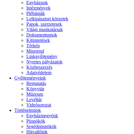
Egyházunk
Intézmények
Plébániák
Lelkipásztori körzetek
Papok, szerzetesek
Világi munkatársak
Dokumentumok
Kitüntetések
Térkép
Miserend
Linkgyűjtemény
Nyertes pályázatok
Közbeszerzés
Adatvédelem
Gyűjteményeink
Bemutatás
Könyvtár
Múzeum
Levéltár
Videósorozat
Történelmünk
Egyházmegyénk
Püspökök
Segédpüspökök
Hitvallóink