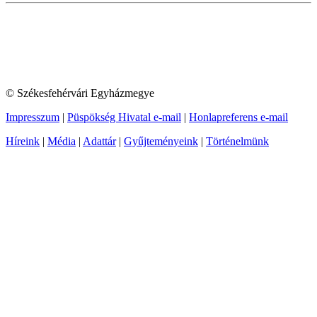
© Székesfehérvári Egyházmegye
Impresszum
|
Püspökség Hivatal e-mail
|
Honlapreferens e-mail
Híreink
|
Média
|
Adattár
|
Gyűjteményeink
|
Történelmünk