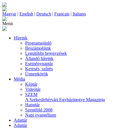
Magyar
|
English
|
Deutsch
|
Francais
|
Italiano
Menü
Híreink
Programajánló
Beszámolóink
Legutóbbi bejegyzések
Állandó híreink
Eseménynaptár
Keresés, szűrés
Ünnepkörök
Média
Képtár
Videótár
SZEM
A Székesfehérvári Egyházmegye Magazinja
Hangtár
Szentföld 2008
Napi evangélium
Adattár
Adattár