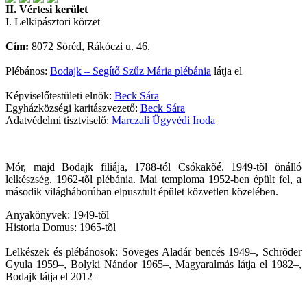
II. Vértesi kerület
I. Lelkipásztori körzet
Cím:
8072 Söréd, Rákóczi u. 46.
Plébános:
Bodajk – Segítő Szűz Mária plébánia
látja el
Képviselőtestületi elnök:
Beck Sára
Egyházközségi karitászvezető:
Beck Sára
Adatvédelmi tisztviselő:
Marczali Ügyvédi Iroda
Mór, majd Bodajk filiája, 1788-tól Csókakõé. 1949-tõl önálló
lelkészség, 1962-tõl plébánia. Mai temploma 1952-ben épült fel, a
második világháborúban elpusztult épület közvetlen közelében.
Anyakönyvek: 1949-tõl
Historia Domus: 1965-tõl
Lelkészek és plébánosok: Söveges Aladár bencés 1949–, Schrõder
Gyula 1959–, Bolyki Nándor 1965–, Magyaralmás látja el 1982–,
Bodajk látja el 2012–