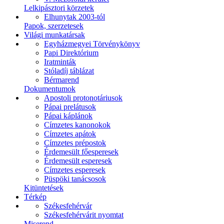
Lelkipásztori körzetek
Elhunytak 2003-tól
Papok, szerzetesek
Világi munkatársak
Egyházmegyei Törvénykönyv
Papi Direktórium
Iratminták
Stóladíj táblázat
Bérmarend
Dokumentumok
Apostoli protonotáriusok
Pápai prelátusok
Pápai káplánok
Címzetes kanonokok
Címzetes apátok
Címzetes prépostok
Érdemesült főesperesek
Érdemesült esperesek
Címzetes esperesek
Püspöki tanácsosok
Kitüntetések
Térkép
Székesfehérvár
Székesfehérvárit nyomtat
Miserend