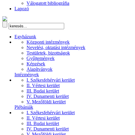
Válogatott bibliográfia
Lapozó
Egyházunk
Központi intézmények
Nevelési, oktatási intézmények
Testületek, bizottságok
Gyűjtemények
Képzések
Alapítványok
Intézmények
I. Székesfehérvári kerület
II. Vértesi kerület
III. Budai kerület
IV. Dunamenti kerület
V. Mezőföldi kerület
Plébániák
I. Székesfehérvári kerület
II. Vértesi kerület
III. Budai kerület
IV. Dunamenti kerület
V. Mezőföldi kerület