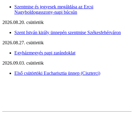
Szentmise és jegyesek megáldása az Ercsi
Nagyboldogasszony-napi búcsún
2026.08.20. csütörtök
Szent István király ünnepén szentmise Székesfehérváron
2026.08.27. csütörtök
Egyházmegyés papi zarándoklat
2026.09.03. csütörtök
Első csütörtöki Eucharisztia ünnep (Ciszterci)