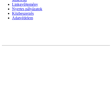
Linkgyűjtemény
Nyertes pályázatok
Közbeszerzés
Adatvédelem