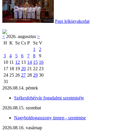
Papi lelkigyakorlat
<
2026. augusztus
>
H
K
Sz
Cs
P
Sz
V
1
2
3
4
5
6
7
8
9
10
11
12
13
14
15
16
17
18
19
20
21
22
23
24
25
26
27
28
29
30
31
2026.08.14. péntek
Székesfehérvár fogadalmi szentmiséje
2026.08.15. szombat
Nagyboldogasszony ünnep - szentmise
2026.08.16. vasárnap