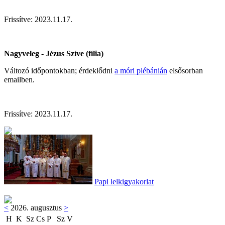
Frissítve: 2023.11.17.
Nagyveleg - Jézus Szíve (fília)
Változó időpontokban; érdeklődni
a móri plébánián
elsősorban
emailben.
Frissítve: 2023.11.17.
Papi lelkigyakorlat
<
2026. augusztus
>
H
K
Sz
Cs
P
Sz
V