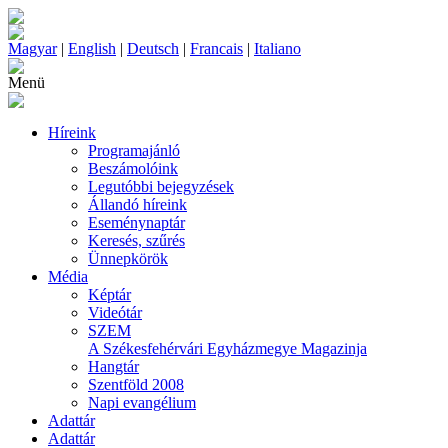
Magyar
|
English
|
Deutsch
|
Francais
|
Italiano
Menü
Híreink
Programajánló
Beszámolóink
Legutóbbi bejegyzések
Állandó híreink
Eseménynaptár
Keresés, szűrés
Ünnepkörök
Média
Képtár
Videótár
SZEM
A Székesfehérvári Egyházmegye Magazinja
Hangtár
Szentföld 2008
Napi evangélium
Adattár
Adattár