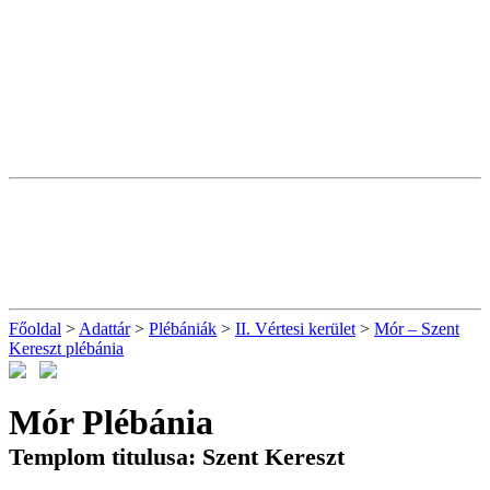
Főoldal
>
Adattár
>
Plébániák
>
II. Vértesi kerület
>
Mór – Szent
Kereszt plébánia
Mór Plébánia
Templom titulusa: Szent Kereszt