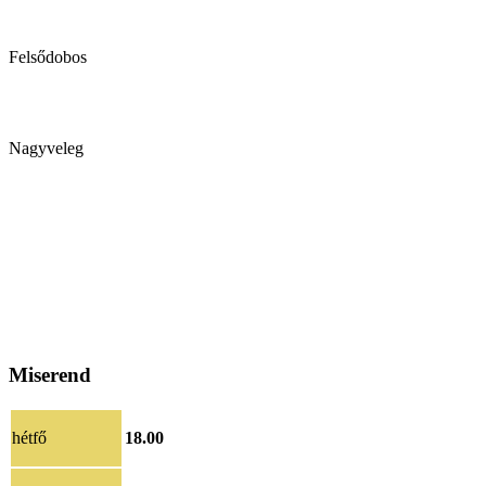
Felsődobos
Nagyveleg
Miserend
hétfő
18.00