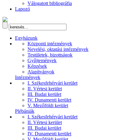
Válogatott bibliográfia
Lapozó
Egyházunk
Központi intézmények
Nevelési, oktatási intézmények
Testületek, bizottságok
Gyűjtemények
Képzések
Alapítványok
Intézmények
I. Székesfehérvári kerület
II. Vértesi kerület
III. Budai kerület
IV. Dunamenti kerület
V. Mezőföldi kerület
Plébániák
I. Székesfehérvári kerület
II. Vértesi kerület
III. Budai kerület
IV. Dunamenti kerület
V. Mezőföldi kerület