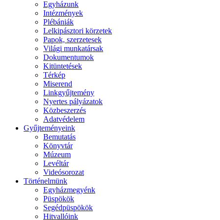
Egyházunk
Intézmények
Plébániák
Lelkipásztori körzetek
Papok, szerzetesek
Világi munkatársak
Dokumentumok
Kitüntetések
Térkép
Miserend
Linkgyűjtemény
Nyertes pályázatok
Közbeszerzés
Adatvédelem
Gyűjteményeink
Bemutatás
Könyvtár
Múzeum
Levéltár
Videósorozat
Történelmünk
Egyházmegyénk
Püspökök
Segédpüspökök
Hitvallóink