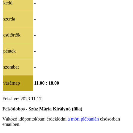
kedd
-
szerda
-
csütörtök
-
péntek
-
szombat
-
vasárnap
11.00 ; 18.00
Frissítve: 2023.11.17.
Felsődobos - Szűz Mária Királynő (fília)
Változó időpontokban; érdeklődni
a móri plébánián
elsősorban
emailben.