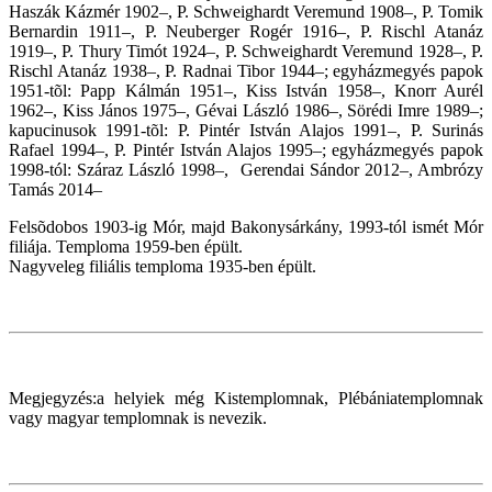
Haszák Kázmér 1902–, P. Schweighardt Veremund 1908–, P. Tomik
Bernardin 1911–, P. Neuberger Rogér 1916–, P. Rischl Atanáz
1919–, P. Thury Timót 1924–, P. Schweighardt Veremund 1928–, P.
Rischl Atanáz 1938–, P. Radnai Tibor 1944–; egyházmegyés papok
1951-tõl: Papp Kálmán 1951–, Kiss István 1958–, Knorr Aurél
1962–, Kiss János 1975–, Gévai László 1986–, Sörédi Imre 1989–;
kapucinusok 1991-tõl: P. Pintér István Alajos 1991–, P. Surinás
Rafael 1994–, P. Pintér István Alajos 1995–;
egyházmegyés papok
1998-tól:
Száraz László 1998–, Gerendai Sándor 2012–, Ambrózy
Tamás 2014–
Felsõdobos 1903-ig Mór, majd Bakonysárkány, 1993-tól ismét Mór
filiája. Temploma 1959-ben épült.
Nagyveleg filiális temploma 1935-ben épült.
Megjegyzés:a helyiek még Kistemplomnak, Plébániatemplomnak
vagy magyar templomnak is nevezik.