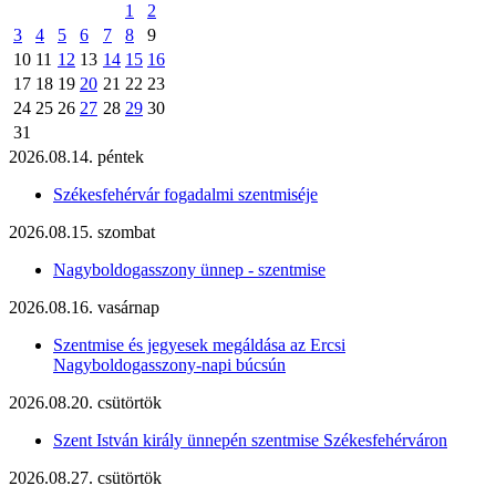
1
2
3
4
5
6
7
8
9
10
11
12
13
14
15
16
17
18
19
20
21
22
23
24
25
26
27
28
29
30
31
2026.08.14. péntek
Székesfehérvár fogadalmi szentmiséje
2026.08.15. szombat
Nagyboldogasszony ünnep - szentmise
2026.08.16. vasárnap
Szentmise és jegyesek megáldása az Ercsi
Nagyboldogasszony-napi búcsún
2026.08.20. csütörtök
Szent István király ünnepén szentmise Székesfehérváron
2026.08.27. csütörtök