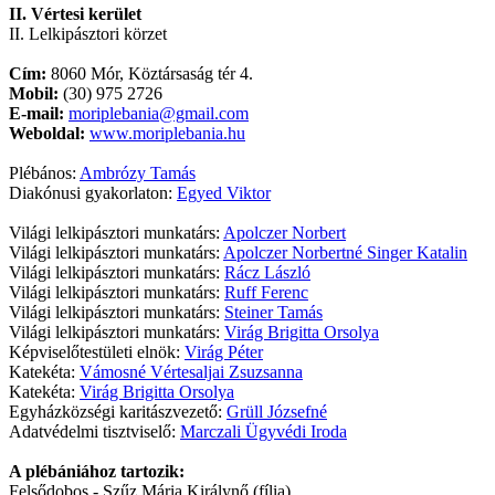
II. Vértesi kerület
II. Lelkipásztori körzet
Cím:
8060 Mór, Köztársaság tér 4.
Mobil:
(30) 975 2726
E-mail:
moriplebania@gmail.com
Weboldal:
www.moriplebania.hu
Plébános:
Ambrózy Tamás
Diakónusi gyakorlaton:
Egyed Viktor
Világi lelkipásztori munkatárs:
Apolczer Norbert
Világi lelkipásztori munkatárs:
Apolczer Norbertné Singer Katalin
Világi lelkipásztori munkatárs:
Rácz László
Világi lelkipásztori munkatárs:
Ruff Ferenc
Világi lelkipásztori munkatárs:
Steiner Tamás
Világi lelkipásztori munkatárs:
Virág Brigitta Orsolya
Képviselőtestületi elnök:
Virág Péter
Katekéta:
Vámosné Vértesaljai Zsuzsanna
Katekéta:
Virág Brigitta Orsolya
Egyházközségi karitászvezető:
Grüll Józsefné
Adatvédelmi tisztviselő:
Marczali Ügyvédi Iroda
A plébániához tartozik:
Felsődobos - Szűz Mária Királynő (fília)