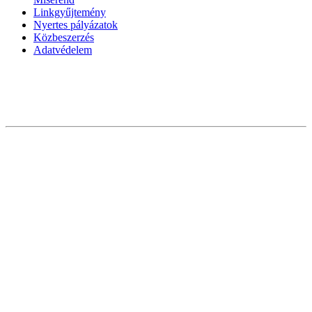
Linkgyűjtemény
Nyertes pályázatok
Közbeszerzés
Adatvédelem