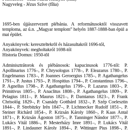
Nagyveleg - Jézus Szíve (fília)
1695-ben újjászervezett plébánia. A reformátusoktól visszavett
temploma, az ú.n. „Magyar templom” helyén 1887-1888-ban épül a
mai épület.
Anyakönyvek: kereszteltekrõl és házasultakról 1696-tól,
Anyakönyvek: megholtakról 1698-tól
Historia Domus: 1950-tõl
Adminisztrátorok és plébánosok: kapucinusok 1776-tól: P.
Apollinarius 1776–, P. Chrysologus 1778–, P. Eleazarus 1780–, P.
Engelmanus 1783–, P. Joannes Geroergius 1785–, P. Agathangelus
1791–, P. Justus 1793–, P. Hospitius 1794–, P. Constantinus 1796–,
P. Agnellus 1798–, P. Agathangelus 1799–, P. Lazarus 1803–, P.
Primitivus 1805–, P. Anaclitus 1808–, P. Agathangelus 1809–, P.
Pelagius 1811–, P. Maurus 1821–, P. Damianus 1823–, P. Frank
Chrisológ 1829–, P. Csanády Gotthárd 1832–, P. Szép Coelesztin
1844–, P. Strebitzky Irén 1847–, P. Lichtnecker Rudolf 1851–, P.
Steiner Richárd 1854–, P. Krizsán Károly 1860–, P. Kaas Antal
1871–, P. Krizsán Ágoston 1875–, P. Tanninger Nándor 1877–, P.
Lukács Vitál 1886–, P. Mesterházy Imre 1891–, P. Lukács Vitál
1891–, P. Lindauner Károly 1894–, P. Wittinger Pius 1898–, P.