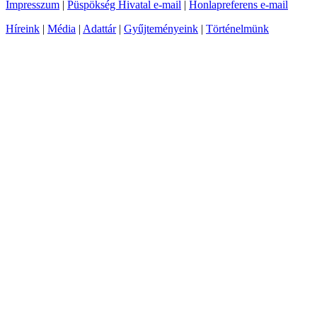
Impresszum
|
Püspökség Hivatal e-mail
|
Honlapreferens e-mail
Híreink
|
Média
|
Adattár
|
Gyűjteményeink
|
Történelmünk