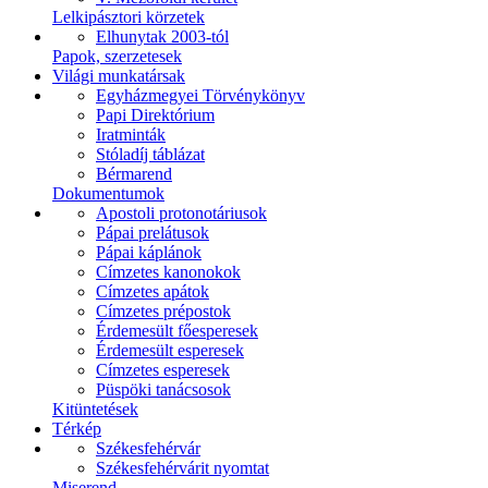
Lelkipásztori körzetek
Elhunytak 2003-tól
Papok, szerzetesek
Világi munkatársak
Egyházmegyei Törvénykönyv
Papi Direktórium
Iratminták
Stóladíj táblázat
Bérmarend
Dokumentumok
Apostoli protonotáriusok
Pápai prelátusok
Pápai káplánok
Címzetes kanonokok
Címzetes apátok
Címzetes prépostok
Érdemesült főesperesek
Érdemesült esperesek
Címzetes esperesek
Püspöki tanácsosok
Kitüntetések
Térkép
Székesfehérvár
Székesfehérvárit nyomtat
Miserend