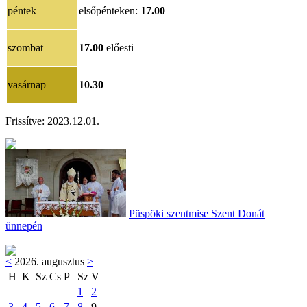
péntek
elsőpénteken:
17.00
szombat
17.00
előesti
vasárnap
10.30
Frissítve: 2023.12.01.
Püspöki szentmise Szent Donát
ünnepén
<
2026. augusztus
>
H
K
Sz
Cs
P
Sz
V
1
2
3
4
5
6
7
8
9