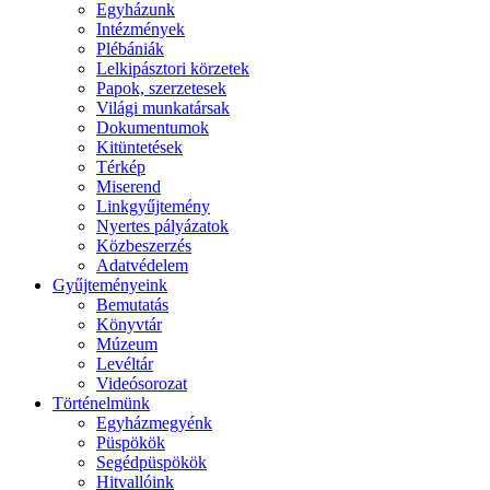
Egyházunk
Intézmények
Plébániák
Lelkipásztori körzetek
Papok, szerzetesek
Világi munkatársak
Dokumentumok
Kitüntetések
Térkép
Miserend
Linkgyűjtemény
Nyertes pályázatok
Közbeszerzés
Adatvédelem
Gyűjteményeink
Bemutatás
Könyvtár
Múzeum
Levéltár
Videósorozat
Történelmünk
Egyházmegyénk
Püspökök
Segédpüspökök
Hitvallóink