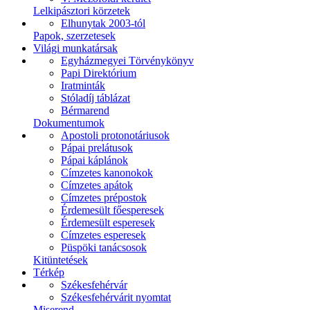
Lelkipásztori körzetek
Elhunytak 2003-tól
Papok, szerzetesek
Világi munkatársak
Egyházmegyei Törvénykönyv
Papi Direktórium
Iratminták
Stóladíj táblázat
Bérmarend
Dokumentumok
Apostoli protonotáriusok
Pápai prelátusok
Pápai káplánok
Címzetes kanonokok
Címzetes apátok
Címzetes prépostok
Érdemesült főesperesek
Érdemesült esperesek
Címzetes esperesek
Püspöki tanácsosok
Kitüntetések
Térkép
Székesfehérvár
Székesfehérvárit nyomtat
Miserend