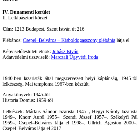
IV. Dunamenti kerület
II. Lelkipásztori körzet
Cím:
1213 Budapest, Szent István út 216.
Plébános:
Csepel–Belváros – Kisboldogasszony plébánia
látja el
Képviselőtestületi elnök:
Juhász István
Adatvédelmi tisztviselő:
Marczali Ügyvédi Iroda
1940-ben lazaristák által megszervezett helyi káplánság, 1945-tõl
lelkészség. Mai temploma 1967-ben készült.
Anyakönyvek: 1945-tõl
Historia Domus: 1959-tõl
Lelkészek: Márkus Sándor lazarista 1945–, Hegyi Károly lazarista
1949–, Knorr Aurél 1955–, Szendi József 1957–, Székelyfi Pál
1959–, Csepel–Belváros látja el 1998–, Ullrich Ágoston 2000–,
Csepel–Belváros látja el 2017–