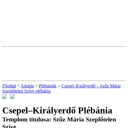
Főoldal
>
Adattár
>
Plébániák
>
Csepel–Királyerdő – Szűz Mária
Szeplőtelen Szíve plébánia
Csepel–Királyerdő Plébánia
Templom titulusa: Szűz Mária Szeplőtelen
Szíve