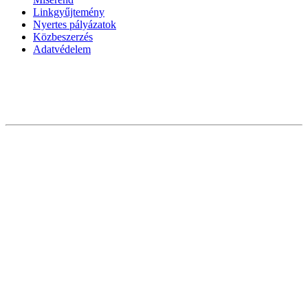
Linkgyűjtemény
Nyertes pályázatok
Közbeszerzés
Adatvédelem