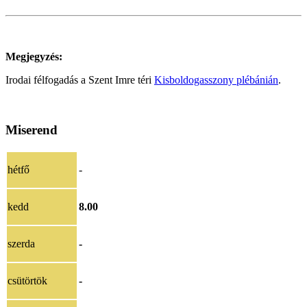
Megjegyzés:
Irodai félfogadás a Szent Imre téri
Kisboldogasszony plébánián
.
Miserend
hétfő
-
kedd
8.00
szerda
-
csütörtök
-