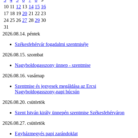
10
11
12
13
14
15
16
17
18
19
20
21
22
23
24
25
26
27
28
29
30
31
2026.08.14. péntek
Székesfehérvár fogadalmi szentmiséje
2026.08.15. szombat
Nagyboldogasszony ünnep - szentmise
2026.08.16. vasárnap
Szentmise és jegyesek megáldása az Ercsi
Nagyboldogasszony-napi búcsún
2026.08.20. csütörtök
Szent István király ünnepén szentmise Székesfehérváron
2026.08.27. csütörtök
Egyházmegyés papi zarándoklat