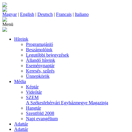
Magyar
|
English
|
Deutsch
|
Francais
|
Italiano
Menü
Híreink
Programajánló
Beszámolóink
Legutóbbi bejegyzések
Állandó híreink
Eseménynaptár
Keresés, szűrés
Ünnepkörök
Média
Képtár
Videótár
SZEM
A Székesfehérvári Egyházmegye Magazinja
Hangtár
Szentföld 2008
Napi evangélium
Adattár
Adattár