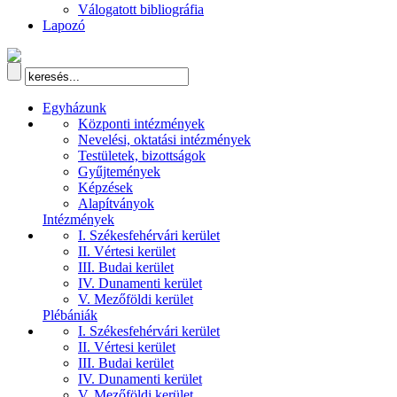
Válogatott bibliográfia
Lapozó
Egyházunk
Központi intézmények
Nevelési, oktatási intézmények
Testületek, bizottságok
Gyűjtemények
Képzések
Alapítványok
Intézmények
I. Székesfehérvári kerület
II. Vértesi kerület
III. Budai kerület
IV. Dunamenti kerület
V. Mezőföldi kerület
Plébániák
I. Székesfehérvári kerület
II. Vértesi kerület
III. Budai kerület
IV. Dunamenti kerület
V. Mezőföldi kerület