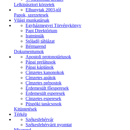
Lelkipásztori körzetek
Elhunytak 2003-tól
Papok, szerzetesek
Világi munkatársak
Egyházmegyei Törvénykönyv
Papi Direktórium
Iratminták
Stóladíj táblázat
Bérmarend
Dokumentumok
Apostoli protonotáriusok
Pápai prelátusok
Pápai káplánok
Címzetes kanonokok
Címzetes apátok
Címzetes prépostok
Érdemesült főesperesek
Érdemesült esperesek
Címzetes esperesek
Püspöki tanácsosok
Kitüntetések
Térkép
Székesfehérvár
Székesfehérvárit nyomtat
Miserend