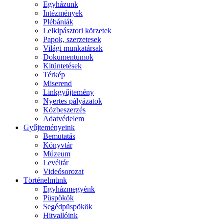
Egyházunk
Intézmények
Plébániák
Lelkipásztori körzetek
Papok, szerzetesek
Világi munkatársak
Dokumentumok
Kitüntetések
Térkép
Miserend
Linkgyűjtemény
Nyertes pályázatok
Közbeszerzés
Adatvédelem
Gyűjteményeink
Bemutatás
Könyvtár
Múzeum
Levéltár
Videósorozat
Történelmünk
Egyházmegyénk
Püspökök
Segédpüspökök
Hitvallóink