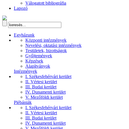
Válogatott bibliográfia
Lapozó
Egyházunk
Központi intézmények
Nevelési, oktatási intézmények
Testületek, bizottságok
Gyűjtemények
Képzések
Alapítványok
Intézmények
I. Székesfehérvári kerület
II. Vértesi kerület
III. Budai kerület
IV. Dunamenti kerület
V. Mezőföldi kerület
Plébániák
I. Székesfehérvári kerület
II. Vértesi kerület
III. Budai kerület
IV. Dunamenti kerület
V. Mezőföldi kerület