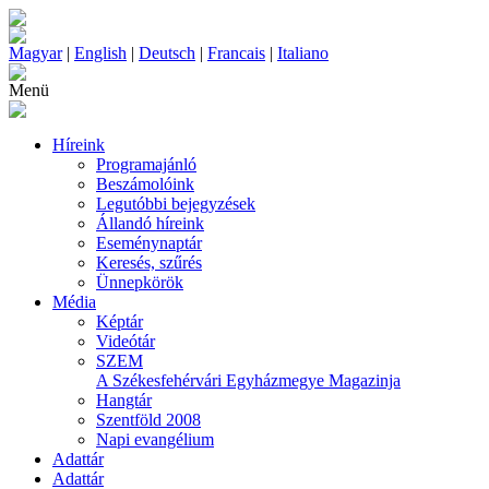
Magyar
|
English
|
Deutsch
|
Francais
|
Italiano
Menü
Híreink
Programajánló
Beszámolóink
Legutóbbi bejegyzések
Állandó híreink
Eseménynaptár
Keresés, szűrés
Ünnepkörök
Média
Képtár
Videótár
SZEM
A Székesfehérvári Egyházmegye Magazinja
Hangtár
Szentföld 2008
Napi evangélium
Adattár
Adattár