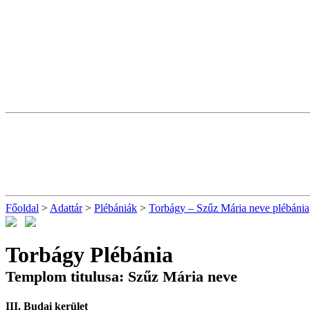
Főoldal
>
Adattár
>
Plébániák
>
Torbágy – Szűz Mária neve plébánia
Torbágy Plébánia
Templom titulusa: Szűz Mária neve
III. Budai kerület