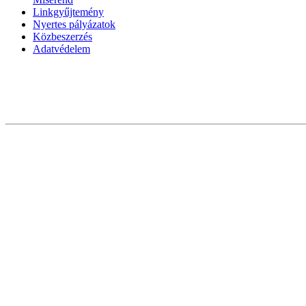
Linkgyűjtemény
Nyertes pályázatok
Közbeszerzés
Adatvédelem