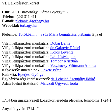
VI. Lelkipásztori körzet
Cím:
2051 Biatorbágy, Dózsa György u. 8.
Telefon:
(23) 311 411
E-mail:
plebania@torbagy.hu
Weboldal:
torbagy.hu
Plébános:
Törökbálint – Szűz Mária bemutatása plébánia
látja el
Világi lelkipásztori munkatárs:
Dobai Barna
Világi lelkipásztori munkatárs:
dr. Gakovic Dániel
Világi lelkipásztori munkatárs:
Kolos Levente
Világi lelkipásztori munkatárs:
Lehel István, dr.
Világi lelkipásztori munkatárs:
Tombor Krisztián
Világi lelkipásztori munkatárs:
Vesztróczy-Wittmann Andrea
Képviselőtestületi elnök:
Fekete Péter
Katekéta:
Eperjesi Györgyi
Egyházközségi karitászvezető:
dr. Lehelné Szentjóby Ildikó
Adatvédelmi tisztviselő:
Marczali Ügyvédi Iroda
1714-ben újjászervezett középkori eredetû plébánia, temploma 1724-17
Anyakönyvek: 1714-tõl