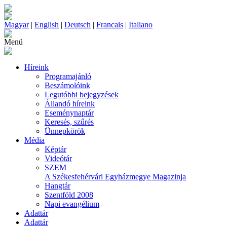
Magyar
|
English
|
Deutsch
|
Francais
|
Italiano
Menü
Híreink
Programajánló
Beszámolóink
Legutóbbi bejegyzések
Állandó híreink
Eseménynaptár
Keresés, szűrés
Ünnepkörök
Média
Képtár
Videótár
SZEM
A Székesfehérvári Egyházmegye Magazinja
Hangtár
Szentföld 2008
Napi evangélium
Adattár
Adattár