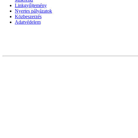
Linkgyűjtemény
Nyertes pályázatok
Közbeszerzés
Adatvédelem