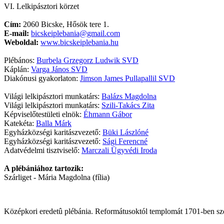
VI. Lelkipásztori körzet
Cím:
2060 Bicske, Hősök tere 1.
E-mail:
bicskeiplebania@gmail.com
Weboldal:
www.bicskeiplebania.hu
Plébános:
Burbela Grzegorz Ludwik SVD
Káplán:
Varga János SVD
Diakónusi gyakorlaton:
Jimson James Pullapallil SVD
Világi lelkipásztori munkatárs:
Balázs Magdolna
Világi lelkipásztori munkatárs:
Szili-Takács Zita
Képviselőtestületi elnök:
Éhmann Gábor
Katekéta:
Balla Márk
Egyházközségi karitászvezető:
Büki Lászlóné
Egyházközségi karitászvezető:
Sági Ferencné
Adatvédelmi tisztviselő:
Marczali Ügyvédi Iroda
A plébániához tartozik:
Szárliget - Mária Magdolna (fília)
Középkori eredetû plébánia. Reformátusoktól templomát 1701-ben szer