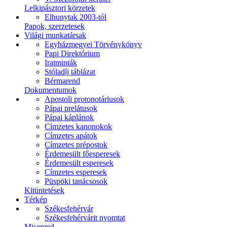
Lelkipásztori körzetek
Elhunytak 2003-tól
Papok, szerzetesek
Világi munkatársak
Egyházmegyei Törvénykönyv
Papi Direktórium
Iratminták
Stóladíj táblázat
Bérmarend
Dokumentumok
Apostoli protonotáriusok
Pápai prelátusok
Pápai káplánok
Címzetes kanonokok
Címzetes apátok
Címzetes prépostok
Érdemesült főesperesek
Érdemesült esperesek
Címzetes esperesek
Püspöki tanácsosok
Kitüntetések
Térkép
Székesfehérvár
Székesfehérvárit nyomtat
Miserend