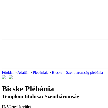
Főoldal
>
Adattár
>
Plébániák
>
Bicske – Szentháromság plébánia
Bicske Plébánia
Templom titulusa: Szentháromság
II. Vértesi kerület