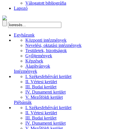
Válogatott bibliográfia
Lapozó
Egyházunk
Központi intézmények
Nevelési, oktatási intézmények
Testületek, bizottságok
Gyűjtemények
Képzések
Alapítványok
Intézmények
I. Székesfehérvári kerület
II. Vértesi kerület
III. Budai kerület
IV. Dunamenti kerület
V. Mezőföldi kerület
Plébániák
I. Székesfehérvári kerület
II. Vértesi kerület
III. Budai kerület
IV. Dunamenti kerület
V. Mezőföldi kerület