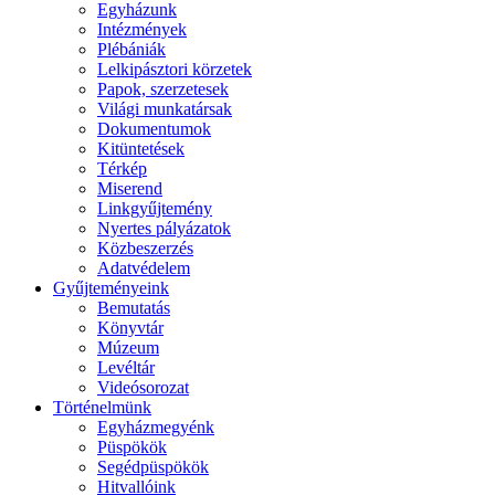
Egyházunk
Intézmények
Plébániák
Lelkipásztori körzetek
Papok, szerzetesek
Világi munkatársak
Dokumentumok
Kitüntetések
Térkép
Miserend
Linkgyűjtemény
Nyertes pályázatok
Közbeszerzés
Adatvédelem
Gyűjteményeink
Bemutatás
Könyvtár
Múzeum
Levéltár
Videósorozat
Történelmünk
Egyházmegyénk
Püspökök
Segédpüspökök
Hitvallóink