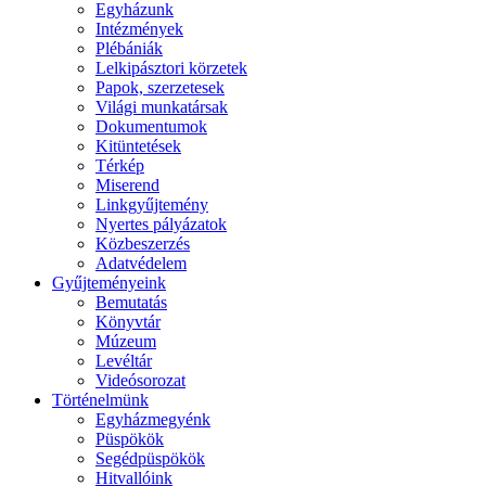
Egyházunk
Intézmények
Plébániák
Lelkipásztori körzetek
Papok, szerzetesek
Világi munkatársak
Dokumentumok
Kitüntetések
Térkép
Miserend
Linkgyűjtemény
Nyertes pályázatok
Közbeszerzés
Adatvédelem
Gyűjteményeink
Bemutatás
Könyvtár
Múzeum
Levéltár
Videósorozat
Történelmünk
Egyházmegyénk
Püspökök
Segédpüspökök
Hitvallóink