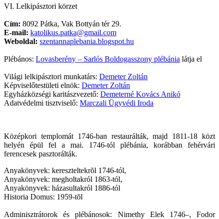
VI. Lelkipásztori körzet
Cím:
8092 Pátka, Vak Bottyán tér 29.
E-mail:
katolikus.patka@gmail.com
Weboldal:
szentannaplebania.blogspot.hu
Plébános:
Lovasberény – Sarlós Boldogasszony plébánia
látja el
Világi lelkipásztori munkatárs:
Demeter Zoltán
Képviselőtestületi elnök:
Demeter Zoltán
Egyházközségi karitászvezető:
Demeterné Kovács Anikó
Adatvédelmi tisztviselő:
Marczali Ügyvédi Iroda
Középkori templomát 1746-ban restaurálták, majd 1811-18 közt
helyén épül fel a mai. 1746-tól plébánia, korábban fehérvári
ferencesek pasztorálták.
Anyakönyvek: kereszteltekrõl 1746-tól,
Anyakönyvek: megholtakról 1863-tól,
Anyakönyvek: házasultakról 1886-tól
Historia Domus: 1959-tõl
Adminisztrátorok és plébánosok: Nimethy Elek 1746–, Fodor