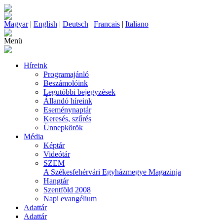
Magyar
|
English
|
Deutsch
|
Francais
|
Italiano
Menü
Híreink
Programajánló
Beszámolóink
Legutóbbi bejegyzések
Állandó híreink
Eseménynaptár
Keresés, szűrés
Ünnepkörök
Média
Képtár
Videótár
SZEM
A Székesfehérvári Egyházmegye Magazinja
Hangtár
Szentföld 2008
Napi evangélium
Adattár
Adattár