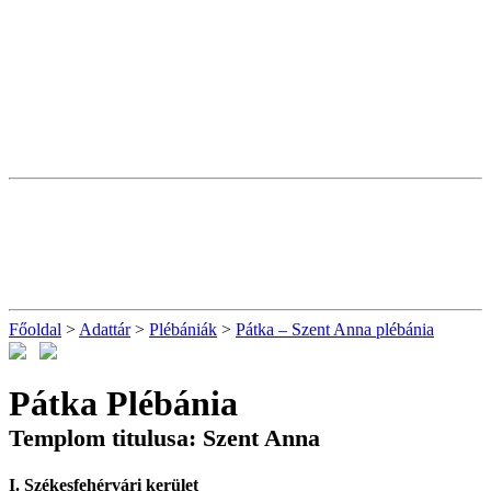
Főoldal
>
Adattár
>
Plébániák
>
Pátka – Szent Anna plébánia
Pátka Plébánia
Templom titulusa: Szent Anna
I. Székesfehérvári kerület