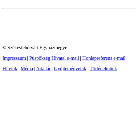
© Székesfehérvári Egyházmegye
Impresszum
|
Püspökség Hivatal e-mail
|
Honlapreferens e-mail
Híreink
|
Média
|
Adattár
|
Gyűjteményeink
|
Történelmünk