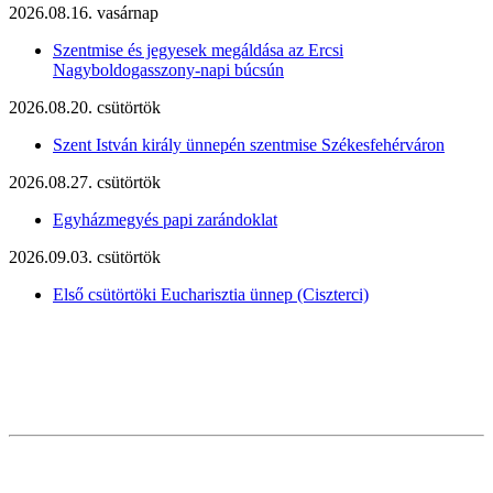
2026.08.16. vasárnap
Szentmise és jegyesek megáldása az Ercsi
Nagyboldogasszony-napi búcsún
2026.08.20. csütörtök
Szent István király ünnepén szentmise Székesfehérváron
2026.08.27. csütörtök
Egyházmegyés papi zarándoklat
2026.09.03. csütörtök
Első csütörtöki Eucharisztia ünnep (Ciszterci)