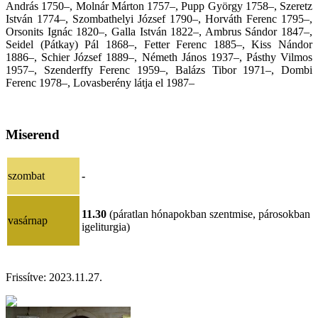
András 1750–, Molnár Márton 1757–, Pupp György 1758–, Szeretz
István 1774–, Szombathelyi József 1790–, Horváth Ferenc 1795–,
Orsonits Ignác 1820–, Galla István 1822–, Ambrus Sándor 1847–,
Seidel (Pátkay) Pál 1868–, Fetter Ferenc 1885–, Kiss Nándor
1886–, Schier József 1889–, Németh János 1937–, Pásthy Vilmos
1957–, Szenderffy Ferenc 1959–, Balázs Tibor 1971–, Dombi
Ferenc 1978–, Lovasberény látja el 1987–
Miserend
szombat
-
11.30
(páratlan hónapokban szentmise, párosokban
vasárnap
igeliturgia)
Frissítve:
2023.11.27.