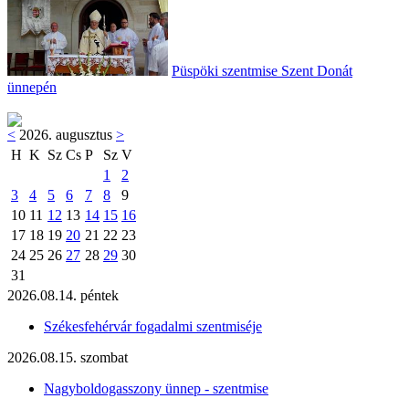
Püspöki szentmise Szent Donát
ünnepén
<
2026. augusztus
>
H
K
Sz
Cs
P
Sz
V
1
2
3
4
5
6
7
8
9
10
11
12
13
14
15
16
17
18
19
20
21
22
23
24
25
26
27
28
29
30
31
2026.08.14. péntek
Székesfehérvár fogadalmi szentmiséje
2026.08.15. szombat
Nagyboldogasszony ünnep - szentmise