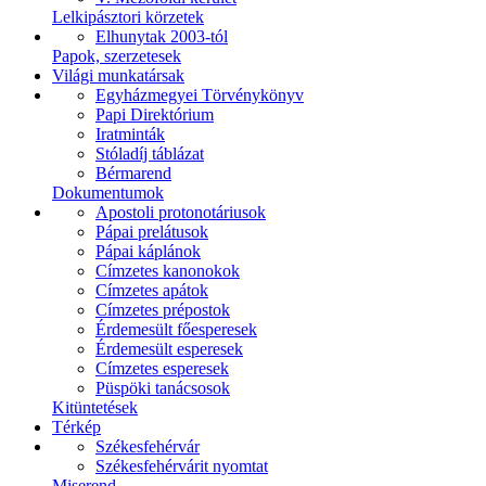
Lelkipásztori körzetek
Elhunytak 2003-tól
Papok, szerzetesek
Világi munkatársak
Egyházmegyei Törvénykönyv
Papi Direktórium
Iratminták
Stóladíj táblázat
Bérmarend
Dokumentumok
Apostoli protonotáriusok
Pápai prelátusok
Pápai káplánok
Címzetes kanonokok
Címzetes apátok
Címzetes prépostok
Érdemesült főesperesek
Érdemesült esperesek
Címzetes esperesek
Püspöki tanácsosok
Kitüntetések
Térkép
Székesfehérvár
Székesfehérvárit nyomtat
Miserend