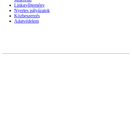
Linkgyűjtemény
Nyertes pályázatok
Közbeszerzés
Adatvédelem