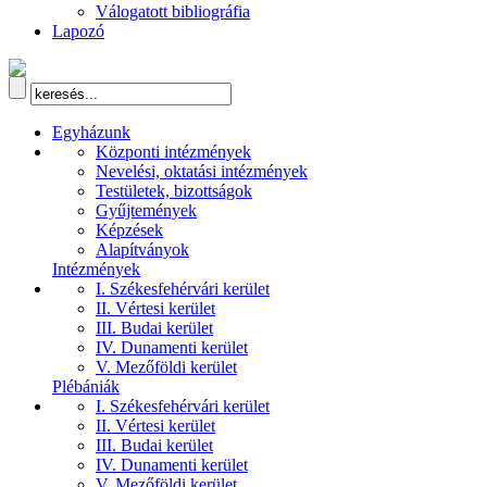
Válogatott bibliográfia
Lapozó
Egyházunk
Központi intézmények
Nevelési, oktatási intézmények
Testületek, bizottságok
Gyűjtemények
Képzések
Alapítványok
Intézmények
I. Székesfehérvári kerület
II. Vértesi kerület
III. Budai kerület
IV. Dunamenti kerület
V. Mezőföldi kerület
Plébániák
I. Székesfehérvári kerület
II. Vértesi kerület
III. Budai kerület
IV. Dunamenti kerület
V. Mezőföldi kerület