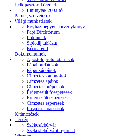
Lelkipásztori körzetek
Elhunytak 2003-tól
Papok, szerzetesek
Világi munkatársak
Egyházmegyei Törvénykönyv
Papi Direktórium
Iratminták
Stóladíj táblázat
Bérmarend
Dokumentumok
Apostoli protonotáriusok
Pápai prelátusok
Pápai káplánok
Címzetes kanonokok
Címzetes apátok
Címzetes prépostok
Érdemesült főesperesek
Érdemesült esperesek
Címzetes esperesek
Püspöki tanácsosok
Kitüntetések
Térkép
Székesfehérvár
Székesfehérvárit nyomtat
Miserend