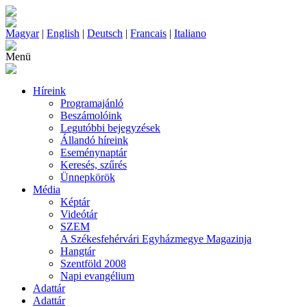
Magyar
|
English
|
Deutsch
|
Francais
|
Italiano
Menü
Híreink
Programajánló
Beszámolóink
Legutóbbi bejegyzések
Állandó híreink
Eseménynaptár
Keresés, szűrés
Ünnepkörök
Média
Képtár
Videótár
SZEM
A Székesfehérvári Egyházmegye Magazinja
Hangtár
Szentföld 2008
Napi evangélium
Adattár
Adattár