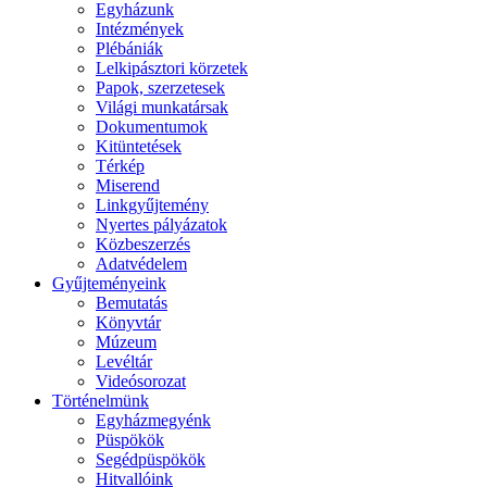
Egyházunk
Intézmények
Plébániák
Lelkipásztori körzetek
Papok, szerzetesek
Világi munkatársak
Dokumentumok
Kitüntetések
Térkép
Miserend
Linkgyűjtemény
Nyertes pályázatok
Közbeszerzés
Adatvédelem
Gyűjteményeink
Bemutatás
Könyvtár
Múzeum
Levéltár
Videósorozat
Történelmünk
Egyházmegyénk
Püspökök
Segédpüspökök
Hitvallóink