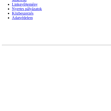
Linkgyűjtemény
Nyertes pályázatok
Közbeszerzés
Adatvédelem