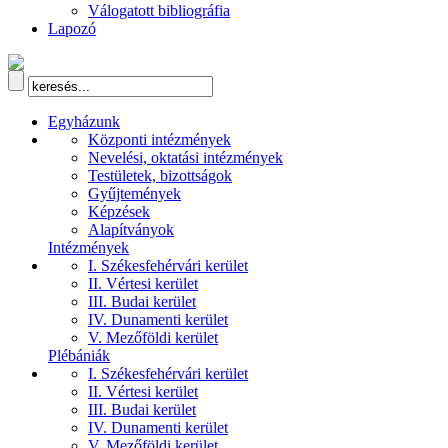
Válogatott bibliográfia
Lapozó
Egyházunk
Központi intézmények
Nevelési, oktatási intézmények
Testületek, bizottságok
Gyűjtemények
Képzések
Alapítványok
Intézmények
I. Székesfehérvári kerület
II. Vértesi kerület
III. Budai kerület
IV. Dunamenti kerület
V. Mezőföldi kerület
Plébániák
I. Székesfehérvári kerület
II. Vértesi kerület
III. Budai kerület
IV. Dunamenti kerület
V. Mezőföldi kerület