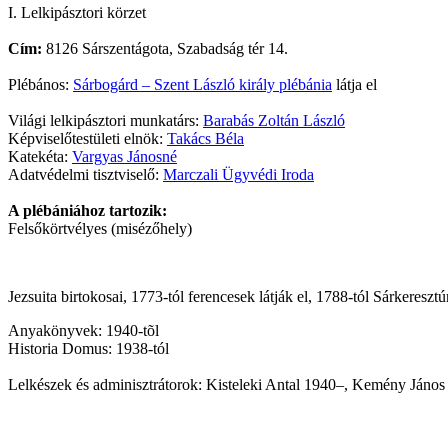
I. Lelkipásztori körzet
Cím:
8126 Sárszentágota, Szabadság tér 14.
Plébános:
Sárbogárd – Szent László király plébánia
látja el
Világi lelkipásztori munkatárs:
Barabás Zoltán László
Képviselőtestületi elnök:
Takács Béla
Katekéta:
Vargyas Jánosné
Adatvédelmi tisztviselő:
Marczali Ügyvédi Iroda
A plébániához tartozik:
Felsőkörtvélyes (misézőhely)
Jezsuita birtokosai, 1773-tól ferencesek látják el, 1788-tól Sárkereszt
Anyakönyvek: 1940-tõl
Historia Domus: 1938-tól
Lelkészek és adminisztrátorok: Kisteleki Antal 1940–, Kemény János 