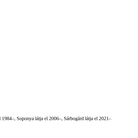
l 1984–, Soponya látja el 2006–,
Sárbogárd látja el 2021
–