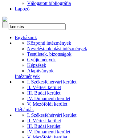
Válogatott bibliográfia
Lapozó
Egyházunk
Központi intézmények
Nevelési, oktatási intézmények
Testületek, bizottságok
Gyűjtemények
Képzések
Alapítványok
Intézmények
I. Székesfehérvári kerület
II. Vértesi kerület
III. Budai kerület
IV. Dunamenti kerület
V. Mezőföldi kerület
Plébániák
I. Székesfehérvári kerület
II. Vértesi kerület
III. Budai kerület
IV. Dunamenti kerület
V. Mezőföldi kerület