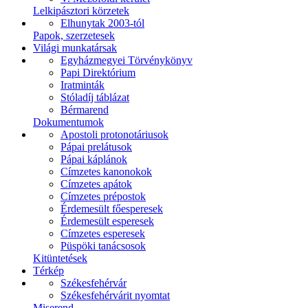
Lelkipásztori körzetek
Elhunytak 2003-tól
Papok, szerzetesek
Világi munkatársak
Egyházmegyei Törvénykönyv
Papi Direktórium
Iratminták
Stóladíj táblázat
Bérmarend
Dokumentumok
Apostoli protonotáriusok
Pápai prelátusok
Pápai káplánok
Címzetes kanonokok
Címzetes apátok
Címzetes prépostok
Érdemesült főesperesek
Érdemesült esperesek
Címzetes esperesek
Püspöki tanácsosok
Kitüntetések
Térkép
Székesfehérvár
Székesfehérvárit nyomtat
Miserend