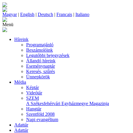
Magyar
|
English
|
Deutsch
|
Francais
|
Italiano
Menü
Híreink
Programajánló
Beszámolóink
Legutóbbi bejegyzések
Állandó híreink
Eseménynaptár
Keresés, szűrés
Ünnepkörök
Média
Képtár
Videótár
SZEM
A Székesfehérvári Egyházmegye Magazinja
Hangtár
Szentföld 2008
Napi evangélium
Adattár
Adattár