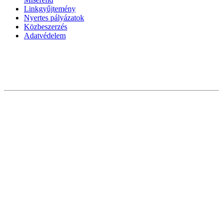
Linkgyűjtemény
Nyertes pályázatok
Közbeszerzés
Adatvédelem