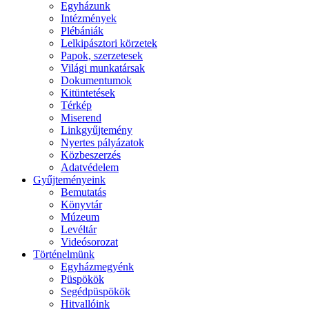
Egyházunk
Intézmények
Plébániák
Lelkipásztori körzetek
Papok, szerzetesek
Világi munkatársak
Dokumentumok
Kitüntetések
Térkép
Miserend
Linkgyűjtemény
Nyertes pályázatok
Közbeszerzés
Adatvédelem
Gyűjteményeink
Bemutatás
Könyvtár
Múzeum
Levéltár
Videósorozat
Történelmünk
Egyházmegyénk
Püspökök
Segédpüspökök
Hitvallóink