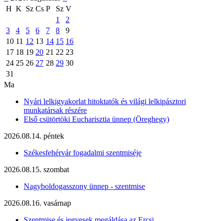
H
K
Sz
Cs
P
Sz
V
1
2
3
4
5
6
7
8
9
10
11
12
13
14
15
16
17
18
19
20
21
22
23
24
25
26
27
28
29
30
31
Ma
Nyári lelkigyakorlat hitoktatók és világi lelkipásztori
munkatársak részére
Első csütörtöki Eucharisztia ünnep (Öreghegy)
2026.08.14. péntek
Székesfehérvár fogadalmi szentmiséje
2026.08.15. szombat
Nagyboldogasszony ünnep - szentmise
2026.08.16. vasárnap
Szentmise és jegyesek megáldása az Ercsi