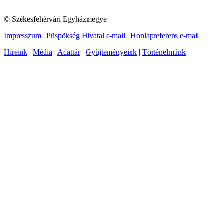
© Székesfehérvári Egyházmegye
Impresszum
|
Püspökség Hivatal e-mail
|
Honlapreferens e-mail
Híreink
|
Média
|
Adattár
|
Gyűjteményeink
|
Történelmünk