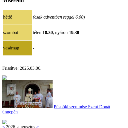
Miserend
hétfő
(csak adventben reggel 6.00)
szombat
télen
18.30
; nyáron
19.30
vasárnap
-
Frissítve:
202
5.03.06
.
Püspöki szentmise Szent Donát
ünnepén
<
2026. augusztus
>