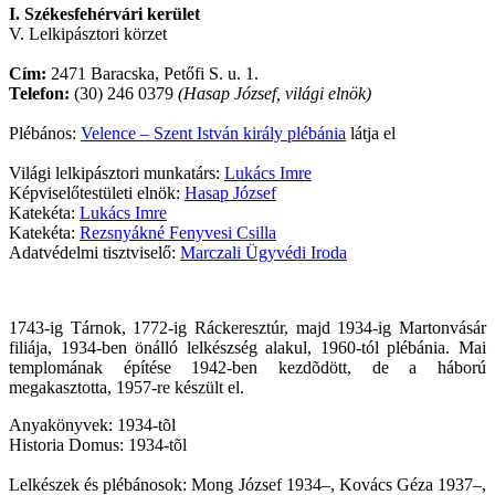
I. Székesfehérvári kerület
V. Lelkipásztori körzet
Cím:
2471 Baracska, Petőfi S. u. 1.
Telefon:
(30) 246 0379
(Hasap József, világi elnök)
Plébános:
Velence – Szent István király plébánia
látja el
Világi lelkipásztori munkatárs:
Lukács Imre
Képviselőtestületi elnök:
Hasap József
Katekéta:
Lukács Imre
Katekéta:
Rezsnyákné Fenyvesi Csilla
Adatvédelmi tisztviselő:
Marczali Ügyvédi Iroda
1743-ig Tárnok, 1772-ig Ráckeresztúr, majd 1934-ig Martonvásár
filiája, 1934-ben önálló lelkészség alakul, 1960-tól plébánia. Mai
templomának építése 1942-ben kezdõdött, de a háború
megakasztotta, 1957-re készült el.
Anyakönyvek: 1934-tõl
Historia Domus: 1934-tõl
Lelkészek és plébánosok: Mong József 1934–, Kovács Géza 1937–,