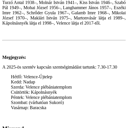
Turzó Antal 1938–, Molnár István 1941–, Kiss István 1946–, Szabó
Pál 1949–, Mohai József 1956–, Langhammer János 1957–, Eszéki
Imre 1962–, Schrőder Gyula 1967–, Galamb Imre 1968–, Mikolai
József 1970–, Maklári István 1975–, Martonvásár látja el 1989–,
Kápolnásnyék látja el 1998–, Velence látja el 2017-től.
Megjegyzés:
A 2025-ös szentév kapcsán szentségimádást tartunk: 7.30-17.30
Hétfő: Velence-Újtelep
Kedd: Nadap
Szerda: Velence plébániatemplom
Csütörtök: Kápolnásnyék
Péntek: Velence plébániatemplom
Szombat: (várhatóan Sukoró)
Vasárnap: Baracska