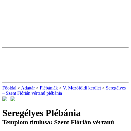
Főoldal
>
Adattár
>
Plébániák
>
V. Mezőföldi kerület
>
Seregélyes
– Szent Flórián vértanú plébánia
Seregélyes Plébánia
Templom titulusa: Szent Flórián vértanú