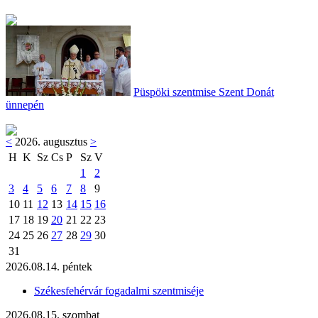
Püspöki szentmise Szent Donát
ünnepén
<
2026. augusztus
>
H
K
Sz
Cs
P
Sz
V
1
2
3
4
5
6
7
8
9
10
11
12
13
14
15
16
17
18
19
20
21
22
23
24
25
26
27
28
29
30
31
2026.08.14. péntek
Székesfehérvár fogadalmi szentmiséje
2026.08.15. szombat