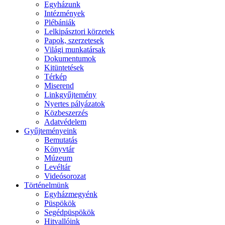
Egyházunk
Intézmények
Plébániák
Lelkipásztori körzetek
Papok, szerzetesek
Világi munkatársak
Dokumentumok
Kitüntetések
Térkép
Miserend
Linkgyűjtemény
Nyertes pályázatok
Közbeszerzés
Adatvédelem
Gyűjteményeink
Bemutatás
Könyvtár
Múzeum
Levéltár
Videósorozat
Történelmünk
Egyházmegyénk
Püspökök
Segédpüspökök
Hitvallóink