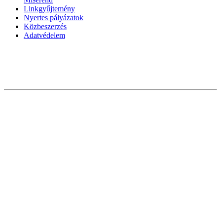
Linkgyűjtemény
Nyertes pályázatok
Közbeszerzés
Adatvédelem