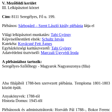
V. Mezőföldi kerület
III. Lelkipásztori körzet
Cím:
8111 Seregélyes, Fő u. 199.
Plébános:
Sárbogárd – Szent László király plébánia
látja el
Világi lelkipásztori munkatárs:
Tabi György
Képviselőtestületi elnök:
Schultz István
Katekéta:
Kovácsné Fett Ágnes
Egyházközségi karitászvezető:
Tabi György
Adatvédelmi tisztviselő:
Marczali Ügyvédi Iroda
A plébániához tartozik:
Seregélyes-Szőlőhegy - Magyarok Nagyasszonya (filia)
Aba filiájából 1788-ben szervezett plébánia. Temploma 1801-1803
között épült.
Anyakönyvek: 1788-tól
Historia Domus: 1945-tõl
Plébánosok és adminisztrátorok: Horváth Pál 1788–, Bokor Ferenc