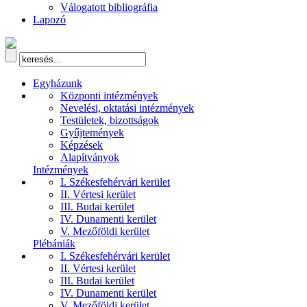
Válogatott bibliográfia
Lapozó
Egyházunk
Központi intézmények
Nevelési, oktatási intézmények
Testületek, bizottságok
Gyűjtemények
Képzések
Alapítványok
Intézmények
I. Székesfehérvári kerület
II. Vértesi kerület
III. Budai kerület
IV. Dunamenti kerület
V. Mezőföldi kerület
Plébániák
I. Székesfehérvári kerület
II. Vértesi kerület
III. Budai kerület
IV. Dunamenti kerület
V. Mezőföldi kerület