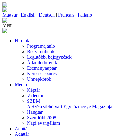
Magyar
|
English
|
Deutsch
|
Francais
|
Italiano
Menü
Híreink
Programajánló
Beszámolóink
Legutóbbi bejegyzések
Állandó híreink
Eseménynaptár
Keresés, szűrés
Ünnepkörök
Média
Képtár
Videótár
SZEM
A Székesfehérvári Egyházmegye Magazinja
Hangtár
Szentföld 2008
Napi evangélium
Adattár
Adattár