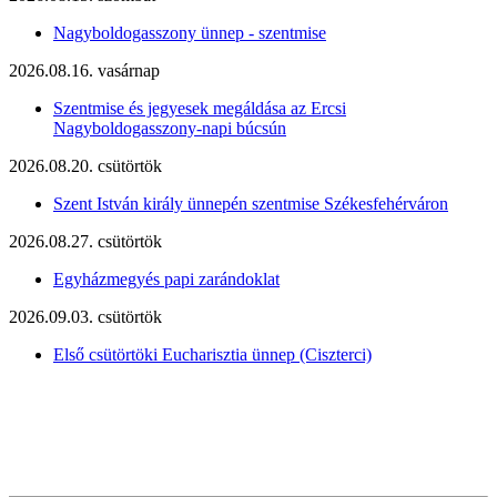
Nagyboldogasszony ünnep - szentmise
2026.08.16. vasárnap
Szentmise és jegyesek megáldása az Ercsi
Nagyboldogasszony-napi búcsún
2026.08.20. csütörtök
Szent István király ünnepén szentmise Székesfehérváron
2026.08.27. csütörtök
Egyházmegyés papi zarándoklat
2026.09.03. csütörtök
Első csütörtöki Eucharisztia ünnep (Ciszterci)