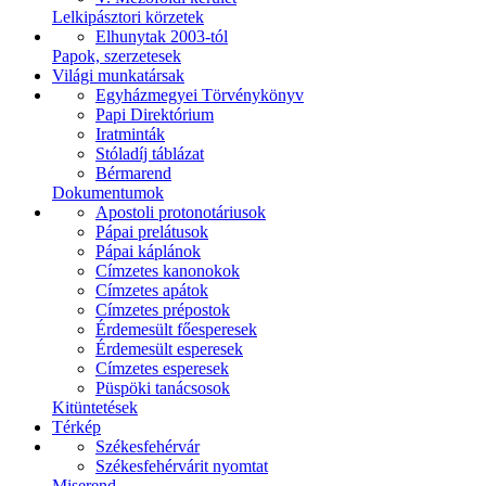
Lelkipásztori körzetek
Elhunytak 2003-tól
Papok, szerzetesek
Világi munkatársak
Egyházmegyei Törvénykönyv
Papi Direktórium
Iratminták
Stóladíj táblázat
Bérmarend
Dokumentumok
Apostoli protonotáriusok
Pápai prelátusok
Pápai káplánok
Címzetes kanonokok
Címzetes apátok
Címzetes prépostok
Érdemesült főesperesek
Érdemesült esperesek
Címzetes esperesek
Püspöki tanácsosok
Kitüntetések
Térkép
Székesfehérvár
Székesfehérvárit nyomtat
Miserend