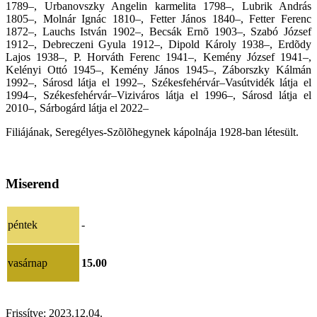
1789–, Urbanovszky Angelin karmelita 1798–, Lubrik András
1805–, Molnár Ignác 1810–, Fetter János 1840–, Fetter Ferenc
1872–, Lauchs István 1902–, Becsák Ernõ 1903–, Szabó József
1912–, Debreczeni Gyula 1912–, Dipold Károly 1938–, Erdõdy
Lajos 1938–, P. Horváth Ferenc 1941–, Kemény József 1941–,
Kelényi Ottó 1945–, Kemény János 1945–, Záborszky Kálmán
1992–, Sárosd látja el 1992–, Székesfehérvár–Vasútvidék látja el
1994–, Székesfehérvár–Viziváros látja el 1996–, Sárosd látja el
2010–
,
Sárbogárd látja el 2022–
Filiájának, Seregélyes-Szõlõhegynek kápolnája 1928-ban létesült.
Miserend
péntek
-
vasárnap
15.00
Frissítve:
2023.12.04.