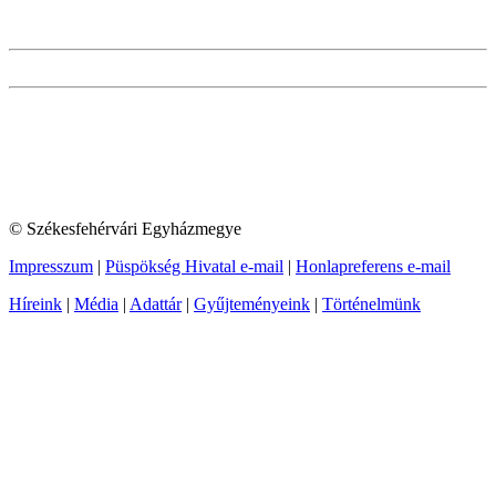
© Székesfehérvári Egyházmegye
Impresszum
|
Püspökség Hivatal e-mail
|
Honlapreferens e-mail
Híreink
|
Média
|
Adattár
|
Gyűjteményeink
|
Történelmünk