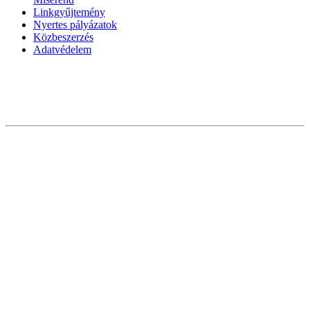
Linkgyűjtemény
Nyertes pályázatok
Közbeszerzés
Adatvédelem