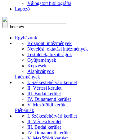
Válogatott bibliográfia
Lapozó
Egyházunk
Központi intézmények
Nevelési, oktatási intézmények
Testületek, bizottságok
Gyűjtemények
Képzések
Alapítványok
Intézmények
I. Székesfehérvári kerület
II. Vértesi kerület
III. Budai kerület
IV. Dunamenti kerület
V. Mezőföldi kerület
Plébániák
I. Székesfehérvári kerület
II. Vértesi kerület
III. Budai kerület
IV. Dunamenti kerület
V. Mezőföldi kerület