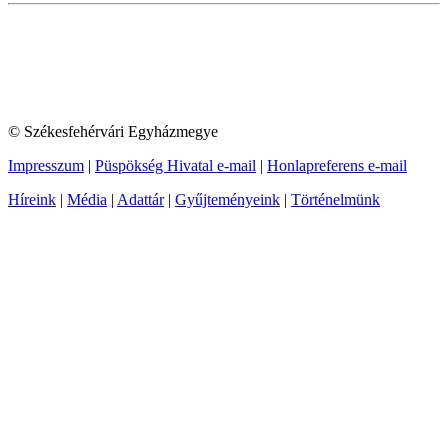
© Székesfehérvári Egyházmegye
Impresszum
|
Püspökség Hivatal e-mail
|
Honlapreferens e-mail
Híreink
|
Média
|
Adattár
|
Gyűjteményeink
|
Történelmünk