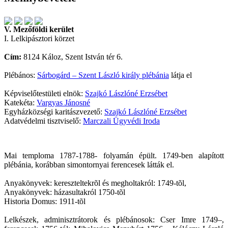
V. Mezőföldi kerület
I. Lelkipásztori körzet
Cím:
8124 Káloz, Szent István tér 6.
Plébános:
Sárbogárd – Szent László király plébánia
látja el
Képviselőtestületi elnök:
Szajkó Lászlóné Erzsébet
Katekéta:
Vargyas Jánosné
Egyházközségi karitászvezető:
Szajkó Lászlóné Erzsébet
Adatvédelmi tisztviselő:
Marczali Ügyvédi Iroda
Mai temploma 1787-1788- folyamán épült. 1749-ben alapított
plébánia, korábban simontornyai ferencesek látták el.
Anyakönyvek: kereszteltekrõl és megholtakról: 1749-tõl,
Anyakönyvek: házasultakról 1750-tõl
Historia Domus: 1911-tõl
Lelkészek, adminisztrátorok és plébánosok: Cser Imre 1749–,