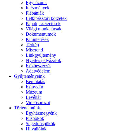
Egyházunk
Intézmények
Plébániák
Lelkipásztori körzetek
Papok, szerzetesek
Világi munkatársak
Dokumentumok
Kitüntetések
Térkép
Miserend
Linkgyűjtemény
Nyertes pályázatok
Közbeszerzés
Adatvédelem
Gyűjteményeink
Bemutatás
Könyvtár
Múzeum
Levéltár
Videósorozat
Történelmünk
Egyházmegyénk
Püspökök
Segédpüspökök
Hitvallóink