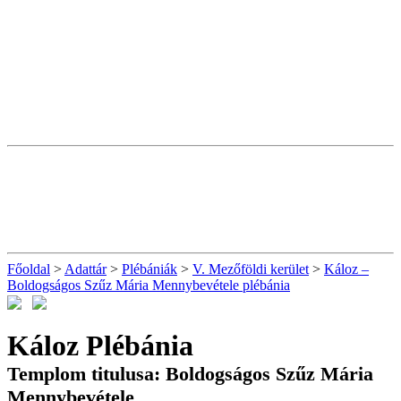
Főoldal
>
Adattár
>
Plébániák
>
V. Mezőföldi kerület
>
Káloz –
Boldogságos Szűz Mária Mennybevétele plébánia
Káloz Plébánia
Templom titulusa: Boldogságos Szűz Mária
Mennybevétele