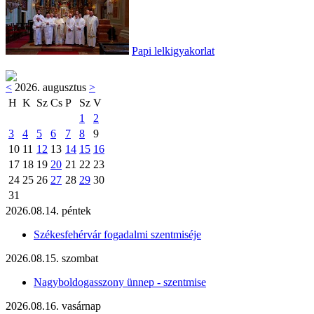
Papi lelkigyakorlat
<
2026. augusztus
>
H
K
Sz
Cs
P
Sz
V
1
2
3
4
5
6
7
8
9
10
11
12
13
14
15
16
17
18
19
20
21
22
23
24
25
26
27
28
29
30
31
2026.08.14. péntek
Székesfehérvár fogadalmi szentmiséje
2026.08.15. szombat
Nagyboldogasszony ünnep - szentmise
2026.08.16. vasárnap