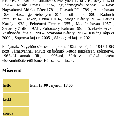
ferencesek 1756-tól: Mihalovics Menyhért 1756–, Kálóczy László
1770–, Misák Protáz 1773–, egyházmegyés papok 1781-tõl:
Nagyabonyi Mórótz Péter 1781–, Horváth Pál 1789–, Akter István
1836–, Haszlinger Sebestyén 1854–, Tóth János 1889–, Radnich
Imre 1891–, Székely Gyula 1910–, Balogh Károly 1937–, Farkas
Károly 1938–, Felnémeti Ferenc 1955–, Molnár István 1957–,
Szilárdfy Zoltán 1973–, Záborszky Kálmán 1993–, Székesfehérvár-
Vasútvidék látja el 1996–, Szalontai Károly 1996–, Kisláng látja el
2000–, Soponya látja el 2005–,
Sárbogárd látja el 2021
–
Filiájának, Nagyhörcsöknek temploma 1922-ben épült. 1947-1963
közt Sárhatvannal együtt önállósuló kettõs lelkészség székhelye,
1963-tól annak filiája. 1996-tól, Sárhatvan filiává történt
visszaminõsítésétõl ismét Kálozhoz tartozik.
Miserend
hétfő
télen
17.00
; nyáron
18.00
kedd
-
szerda
-