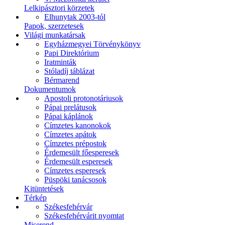
Lelkipásztori körzetek
Elhunytak 2003-tól
Papok, szerzetesek
Világi munkatársak
Egyházmegyei Törvénykönyv
Papi Direktórium
Iratminták
Stóladíj táblázat
Bérmarend
Dokumentumok
Apostoli protonotáriusok
Pápai prelátusok
Pápai káplánok
Címzetes kanonokok
Címzetes apátok
Címzetes prépostok
Érdemesült főesperesek
Érdemesült esperesek
Címzetes esperesek
Püspöki tanácsosok
Kitüntetések
Térkép
Székesfehérvár
Székesfehérvárit nyomtat
Miserend