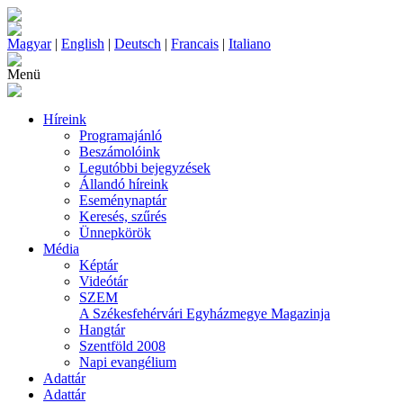
Magyar
|
English
|
Deutsch
|
Francais
|
Italiano
Menü
Híreink
Programajánló
Beszámolóink
Legutóbbi bejegyzések
Állandó híreink
Eseménynaptár
Keresés, szűrés
Ünnepkörök
Média
Képtár
Videótár
SZEM
A Székesfehérvári Egyházmegye Magazinja
Hangtár
Szentföld 2008
Napi evangélium
Adattár
Adattár