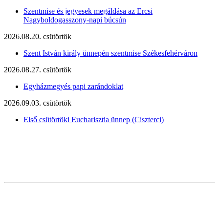
Szentmise és jegyesek megáldása az Ercsi
Nagyboldogasszony-napi búcsún
2026.08.20. csütörtök
Szent István király ünnepén szentmise Székesfehérváron
2026.08.27. csütörtök
Egyházmegyés papi zarándoklat
2026.09.03. csütörtök
Első csütörtöki Eucharisztia ünnep (Ciszterci)