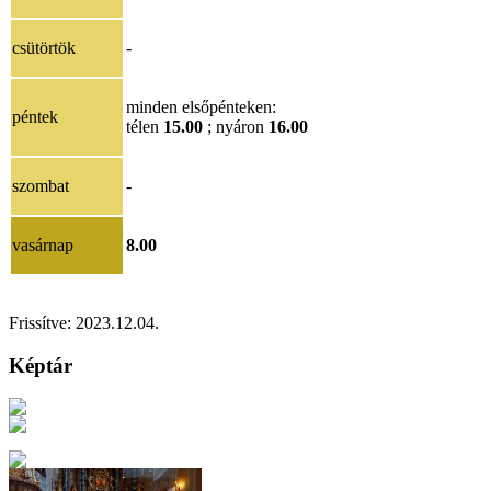
csütörtök
-
minden elsőpénteken:
péntek
télen
15.00
; nyáron
16.00
szombat
-
vasárnap
8.00
Frissítve:
2023.12.04.
Képtár