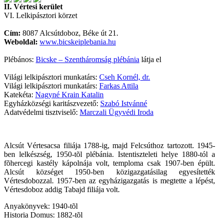
II. Vértesi kerület
VI. Lelkipásztori körzet
Cím:
8087 Alcsútdoboz, Béke út 21.
Weboldal:
www.bicskeiplebania.hu
Plébános:
Bicske – Szentháromság plébánia
látja el
Világi lelkipásztori munkatárs:
Cseh Kornél, dr.
Világi lelkipásztori munkatárs:
Farkas Attila
Katekéta:
Nagyné Krain Katalin
Egyházközségi karitászvezető:
Szabó Istvánné
Adatvédelmi tisztviselő:
Marczali Ügyvédi Iroda
Alcsút Vértesacsa filiája 1788-ig, majd Felcsúthoz tartozott. 1945-
ben lelkészség, 1950-tõl plébánia. Istentiszteleti helye 1880-tól a
fõhercegi kastély kápolnája volt, temploma csak 1907-ben épült.
Alcsút községet 1950-ben közigazgatásilag egyesítették
Vértesdobozzal. 1957-ben az egyházigazgatás is megtette a lépést,
Vértesdoboz addig Tabajd filiája volt.
Anyakönyvek: 1940-tõl
Historia Domus: 1882-tõl