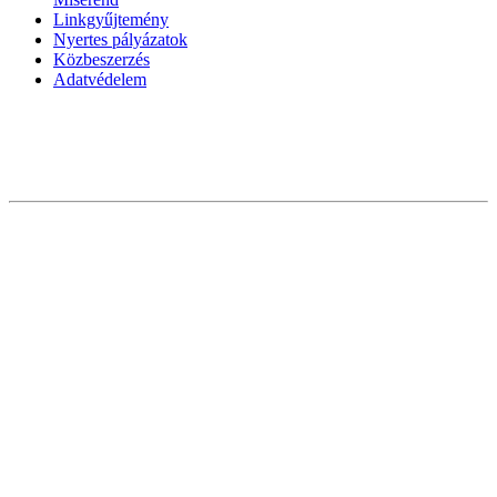
Linkgyűjtemény
Nyertes pályázatok
Közbeszerzés
Adatvédelem