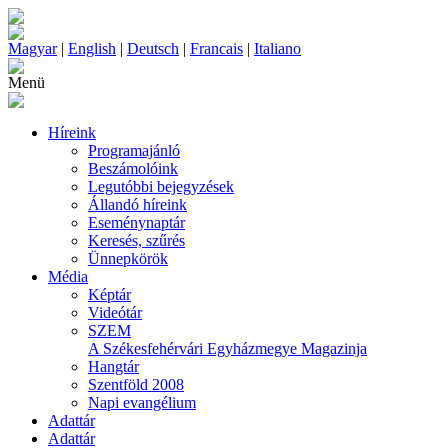
Magyar
|
English
|
Deutsch
|
Francais
|
Italiano
Menü
Híreink
Programajánló
Beszámolóink
Legutóbbi bejegyzések
Állandó híreink
Eseménynaptár
Keresés, szűrés
Ünnepkörök
Média
Képtár
Videótár
SZEM
A Székesfehérvári Egyházmegye Magazinja
Hangtár
Szentföld 2008
Napi evangélium
Adattár
Adattár