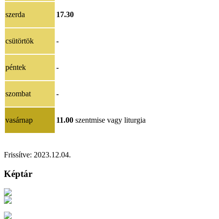
szerda
17.30
csütörtök
-
péntek
-
szombat
-
vasárnap
11.00
szentmise vagy liturgia
Frissítve:
2023.12.04.
Képtár