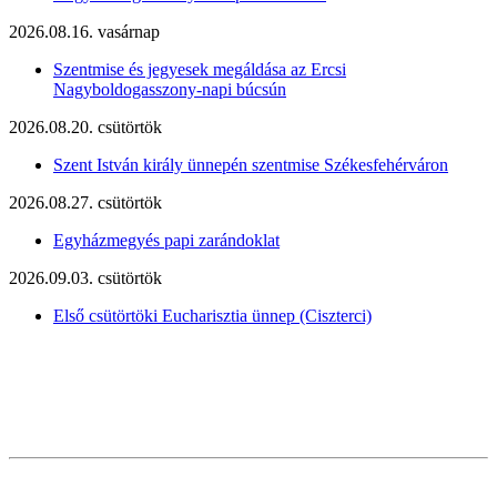
2026.08.16. vasárnap
Szentmise és jegyesek megáldása az Ercsi
Nagyboldogasszony-napi búcsún
2026.08.20. csütörtök
Szent István király ünnepén szentmise Székesfehérváron
2026.08.27. csütörtök
Egyházmegyés papi zarándoklat
2026.09.03. csütörtök
Első csütörtöki Eucharisztia ünnep (Ciszterci)