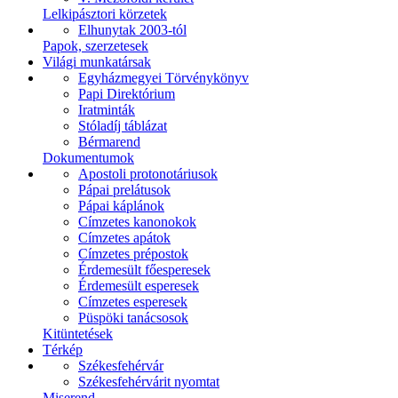
Lelkipásztori körzetek
Elhunytak 2003-tól
Papok, szerzetesek
Világi munkatársak
Egyházmegyei Törvénykönyv
Papi Direktórium
Iratminták
Stóladíj táblázat
Bérmarend
Dokumentumok
Apostoli protonotáriusok
Pápai prelátusok
Pápai káplánok
Címzetes kanonokok
Címzetes apátok
Címzetes prépostok
Érdemesült főesperesek
Érdemesült esperesek
Címzetes esperesek
Püspöki tanácsosok
Kitüntetések
Térkép
Székesfehérvár
Székesfehérvárit nyomtat
Miserend