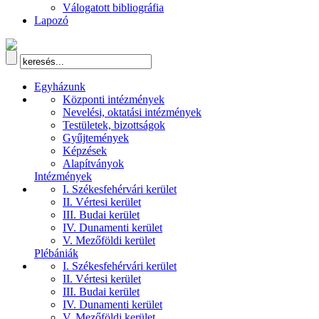
Válogatott bibliográfia
Lapozó
Egyházunk
Központi intézmények
Nevelési, oktatási intézmények
Testületek, bizottságok
Gyűjtemények
Képzések
Alapítványok
Intézmények
I. Székesfehérvári kerület
II. Vértesi kerület
III. Budai kerület
IV. Dunamenti kerület
V. Mezőföldi kerület
Plébániák
I. Székesfehérvári kerület
II. Vértesi kerület
III. Budai kerület
IV. Dunamenti kerület
V. Mezőföldi kerület