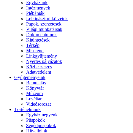
Egyházunk
Intézmények
Plébániák
Lelkipásztori körzetek
Papok, szerzetesek
Világi munkatársak
Dokumentumok
Kitüntetések
Térkép
Miserend
Linkgyűjtemény
Nyertes pályázatok
Közbeszerzés
Adatvédelem
Gyűjteményeink
Bemutatás
Könyvtár
Múzeum
Levéltár
Videósorozat
Történelmünk
Egyházmegyénk
Püspökök
Segédpüspökök
Hitvallóink