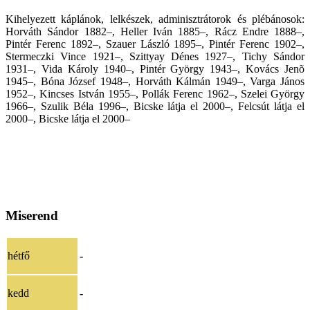
Kihelyezett káplánok, lelkészek, adminisztrátorok és plébánosok:
Horváth Sándor 1882–, Heller Iván 1885–, Rácz Endre 1888–,
Pintér Ferenc 1892–, Szauer László 1895–, Pintér Ferenc 1902–,
Stermeczki Vince 1921–, Szittyay Dénes 1927–, Tichy Sándor
1931–, Vida Károly 1940–, Pintér György 1943–, Kovács Jenõ
1945–, Bóna József 1948–, Horváth Kálmán 1949–, Varga János
1952–, Kincses István 1955–, Pollák Ferenc 1962–, Szelei György
1966–, Szulik Béla 1996–, Bicske látja el 2000–, Felcsút látja el
2000–, Bicske látja el 2000–
Miserend
hétfő
-
kedd
-