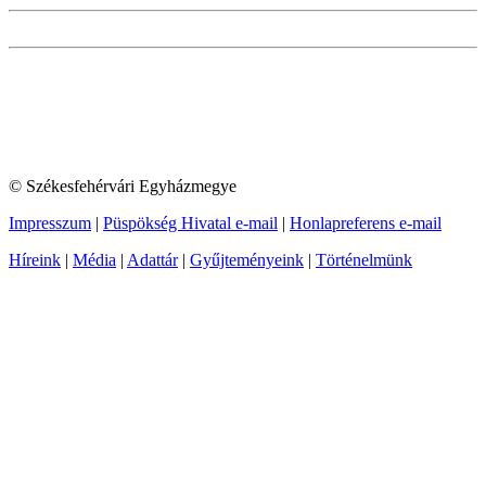
© Székesfehérvári Egyházmegye
Impresszum
|
Püspökség Hivatal e-mail
|
Honlapreferens e-mail
Híreink
|
Média
|
Adattár
|
Gyűjteményeink
|
Történelmünk