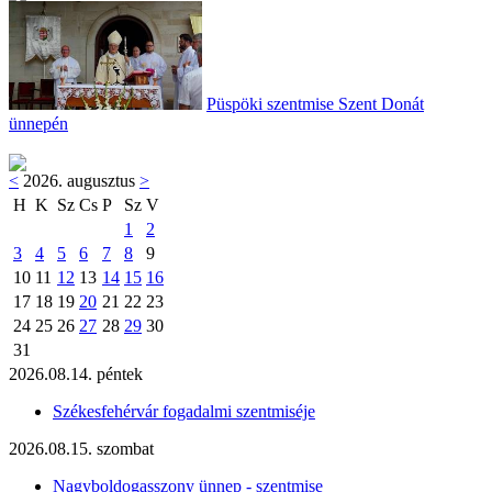
Püspöki szentmise Szent Donát
ünnepén
<
2026. augusztus
>
H
K
Sz
Cs
P
Sz
V
1
2
3
4
5
6
7
8
9
10
11
12
13
14
15
16
17
18
19
20
21
22
23
24
25
26
27
28
29
30
31
2026.08.14. péntek
Székesfehérvár fogadalmi szentmiséje
2026.08.15. szombat
Nagyboldogasszony ünnep - szentmise