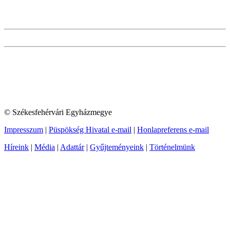
© Székesfehérvári Egyházmegye
Impresszum
|
Püspökség Hivatal e-mail
|
Honlapreferens e-mail
Híreink
|
Média
|
Adattár
|
Gyűjteményeink
|
Történelmünk