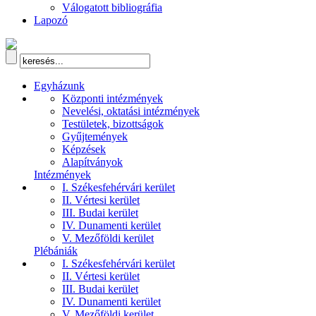
Válogatott bibliográfia
Lapozó
Egyházunk
Központi intézmények
Nevelési, oktatási intézmények
Testületek, bizottságok
Gyűjtemények
Képzések
Alapítványok
Intézmények
I. Székesfehérvári kerület
II. Vértesi kerület
III. Budai kerület
IV. Dunamenti kerület
V. Mezőföldi kerület
Plébániák
I. Székesfehérvári kerület
II. Vértesi kerület
III. Budai kerület
IV. Dunamenti kerület
V. Mezőföldi kerület