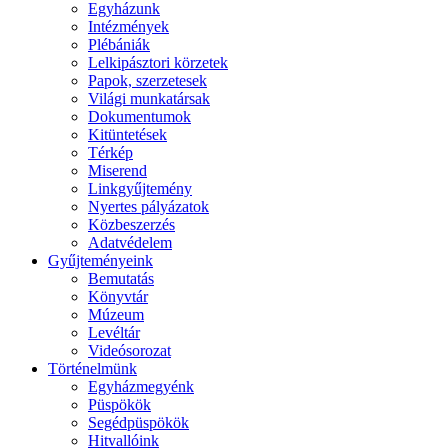
Egyházunk
Intézmények
Plébániák
Lelkipásztori körzetek
Papok, szerzetesek
Világi munkatársak
Dokumentumok
Kitüntetések
Térkép
Miserend
Linkgyűjtemény
Nyertes pályázatok
Közbeszerzés
Adatvédelem
Gyűjteményeink
Bemutatás
Könyvtár
Múzeum
Levéltár
Videósorozat
Történelmünk
Egyházmegyénk
Püspökök
Segédpüspökök
Hitvallóink