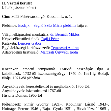
II. Vértesi kerület
I. Lelkipásztori körzet
Cím:
8052 Fehérvárcsurgó, Kossuth L. u. 1.
Plébános:
Bodajk – Segítő Szűz Mária plébánia
látja el
Világi lelkipásztori munkatárs:
dr. Bernáth Miklós
Képviselőtestületi elnök:
Rajki Péter
Katekéta:
Lencsés Gábor
Egyházközségi karitászvezető:
Temesvári Andrea
Adatvédelmi tisztviselő:
Marczali Ügyvédi Iroda
Középkori eredetû templomát 1748-tól használják újra a
katolikusok. 1732-tõl Iszkaszentgyörgy; 1740-tõl 1921-ig Bodajk
filiája. 1921-tõl plébánia.
Anyakönyvek: kereszteltekrõl és megholtakról 1766-tól,
Anyakönyvek: házasultakról 1767-tõl
Historia Domus: 1965-tõl
Plébánosok: Pintér György 1921–, Koblinger László 1943–,
Hufnágel Ferenc 1946–, Rajna Gyula 1951–, Biczó József 1965–,