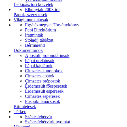
Lelkipásztori körzetek
Elhunytak 2003-tól
Papok, szerzetesek
Világi munkatársak
Egyházmegyei Törvénykönyv
Papi Direktórium
Iratminták
Stóladíj táblázat
Bérmarend
Dokumentumok
Apostoli protonotáriusok
Pápai prelátusok
Pápai káplánok
Címzetes kanonokok
Címzetes apátok
Címzetes prépostok
Érdemesült főesperesek
Érdemesült esperesek
Címzetes esperesek
Püspöki tanácsosok
Kitüntetések
Térkép
Székesfehérvár
Székesfehérvárit nyomtat
Miserend