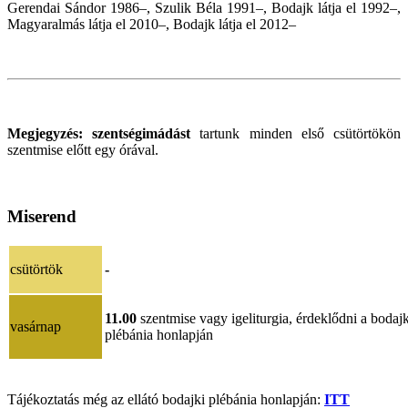
Gerendai Sándor 1986–, Szulik Béla 1991–, Bodajk látja el 1992–,
Magyaralmás látja el 2010–, Bodajk látja el 2012–
Megjegyzés:
szentségimádást
tartunk minden első csütörtökön
szentmise előtt egy órával.
Miserend
csütörtök
-
11.00
szentmise vagy igeliturgia, érdeklődni a bodajk
vasárnap
plébánia honlapján
Tájékoztatás még az ellátó bodajki plébánia honlapján:
ITT