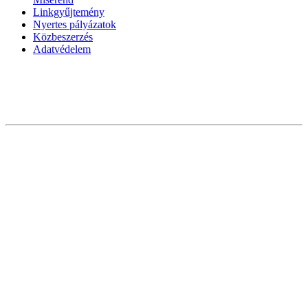
Linkgyűjtemény
Nyertes pályázatok
Közbeszerzés
Adatvédelem