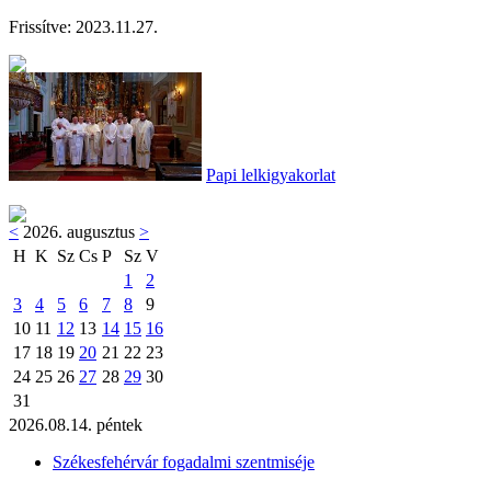
Frissítve:
2023.11.27.
Papi lelkigyakorlat
<
2026. augusztus
>
H
K
Sz
Cs
P
Sz
V
1
2
3
4
5
6
7
8
9
10
11
12
13
14
15
16
17
18
19
20
21
22
23
24
25
26
27
28
29
30
31
2026.08.14. péntek
Székesfehérvár fogadalmi szentmiséje