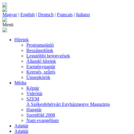
Magyar
|
English
|
Deutsch
|
Francais
|
Italiano
Menü
Híreink
Programajánló
Beszámolóink
Legutóbbi bejegyzések
Állandó híreink
Eseménynaptár
Keresés, szűrés
Ünnepkörök
Média
Képtár
Videótár
SZEM
A Székesfehérvári Egyházmegye Magazinja
Hangtár
Szentföld 2008
Napi evangélium
Adattár
Adattár