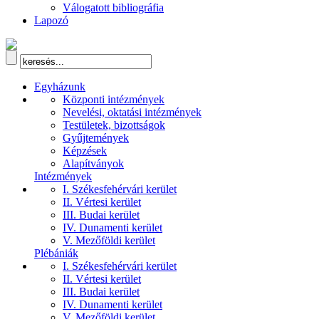
Válogatott bibliográfia
Lapozó
Egyházunk
Központi intézmények
Nevelési, oktatási intézmények
Testületek, bizottságok
Gyűjtemények
Képzések
Alapítványok
Intézmények
I. Székesfehérvári kerület
II. Vértesi kerület
III. Budai kerület
IV. Dunamenti kerület
V. Mezőföldi kerület
Plébániák
I. Székesfehérvári kerület
II. Vértesi kerület
III. Budai kerület
IV. Dunamenti kerület
V. Mezőföldi kerület