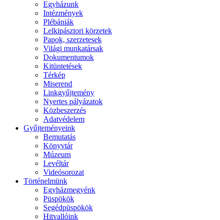
Egyházunk
Intézmények
Plébániák
Lelkipásztori körzetek
Papok, szerzetesek
Világi munkatársak
Dokumentumok
Kitüntetések
Térkép
Miserend
Linkgyűjtemény
Nyertes pályázatok
Közbeszerzés
Adatvédelem
Gyűjteményeink
Bemutatás
Könyvtár
Múzeum
Levéltár
Videósorozat
Történelmünk
Egyházmegyénk
Püspökök
Segédpüspökök
Hitvallóink