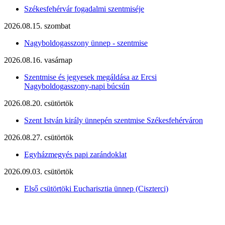
Székesfehérvár fogadalmi szentmiséje
2026.08.15. szombat
Nagyboldogasszony ünnep - szentmise
2026.08.16. vasárnap
Szentmise és jegyesek megáldása az Ercsi
Nagyboldogasszony-napi búcsún
2026.08.20. csütörtök
Szent István király ünnepén szentmise Székesfehérváron
2026.08.27. csütörtök
Egyházmegyés papi zarándoklat
2026.09.03. csütörtök
Első csütörtöki Eucharisztia ünnep (Ciszterci)