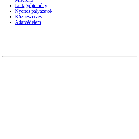
Linkgyűjtemény
Nyertes pályázatok
Közbeszerzés
Adatvédelem