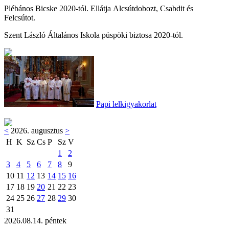
Plébános Bicske 2020-tól. Ellátja Alcsútdobozt, Csabdit és
Felcsútot.
Szent László Általános Iskola püspöki biztosa 2020-tól.
Papi lelkigyakorlat
<
2026. augusztus
>
H
K
Sz
Cs
P
Sz
V
1
2
3
4
5
6
7
8
9
10
11
12
13
14
15
16
17
18
19
20
21
22
23
24
25
26
27
28
29
30
31
2026.08.14. péntek