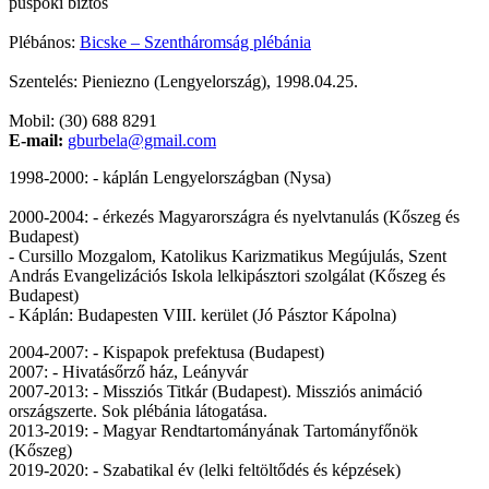
püspöki biztos
Plébános:
Bicske – Szentháromság plébánia
Szentelés: Pieniezno (Lengyelország), 1998.04.25.
Mobil: (30) 688 8291
E-mail:
gburbela@gmail.com
1998-2000: - káplán Lengyelországban (Nysa)
2000-2004: - érkezés Magyarországra és nyelvtanulás (Kőszeg és
Budapest)
- Cursillo Mozgalom, Katolikus Karizmatikus Megújulás, Szent
András Evangelizációs Iskola lelkipásztori szolgálat (Kőszeg és
Budapest)
- Káplán: Budapesten VIII. kerület (Jó Pásztor Kápolna)
2004-2007: - Kispapok prefektusa (Budapest)
2007: - Hivatásőrző ház, Leányvár
2007-2013: - Missziós Titkár (Budapest). Missziós animáció
országszerte. Sok plébánia látogatása.
2013-2019: - Magyar Rendtartományának Tartományfőnök
(Kőszeg)
2019-2020: - Szabatikal év (lelki feltöltődés és képzések)