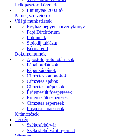
Lelkipásztori körzetek
Elhunytak 2003-tól
Papok, szerzetesek
Világi munkatársak
Egyházmegyei Törvénykönyv
Papi Direktórium
Iratminták
Stóladíj táblázat
Bérmarend
Dokumentumok
Apostoli protonotáriusok
Pápai prelátusok
Pápai káplánok
Címzetes kanonokok
Címzetes apátok
Címzetes prépostok
Érdemesült főesperesek
Érdemesült esperesek
Címzetes esperesek
Püspöki tanácsosok
Kitüntetések
Térkép
Székesfehérvár
Székesfehérvárit nyomtat
Miserend