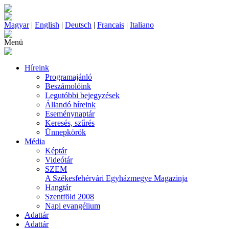
Magyar
|
English
|
Deutsch
|
Francais
|
Italiano
Menü
Híreink
Programajánló
Beszámolóink
Legutóbbi bejegyzések
Állandó híreink
Eseménynaptár
Keresés, szűrés
Ünnepkörök
Média
Képtár
Videótár
SZEM
A Székesfehérvári Egyházmegye Magazinja
Hangtár
Szentföld 2008
Napi evangélium
Adattár
Adattár