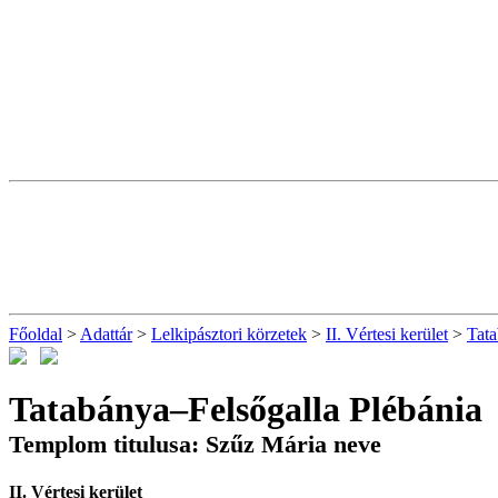
Főoldal
>
Adattár
>
Lelkipásztori körzetek
>
II. Vértesi kerület
>
Tata
Tatabánya–Felsőgalla Plébánia
Templom titulusa: Szűz Mária neve
II. Vértesi kerület