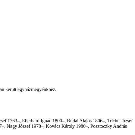
-ban került egyházmegyénkhez.
sef 1763–, Eberhard Ignác 1800–, Budai Alajos 1806–, Trichtl József
7–, Nagy József 1978–, Kovács Károly 1980–, Posztoczky András