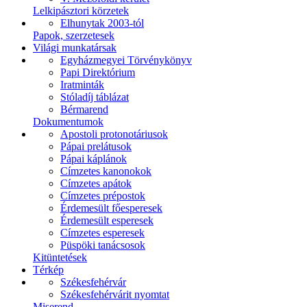
Lelkipásztori körzetek
Elhunytak 2003-tól
Papok, szerzetesek
Világi munkatársak
Egyházmegyei Törvénykönyv
Papi Direktórium
Iratminták
Stóladíj táblázat
Bérmarend
Dokumentumok
Apostoli protonotáriusok
Pápai prelátusok
Pápai káplánok
Címzetes kanonokok
Címzetes apátok
Címzetes prépostok
Érdemesült főesperesek
Érdemesült esperesek
Címzetes esperesek
Püspöki tanácsosok
Kitüntetések
Térkép
Székesfehérvár
Székesfehérvárit nyomtat
Miserend