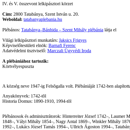
IV. és V. összevont lelkipásztori körzet
Cím:
2800 Tatabánya, Szent István u. 20.
Weboldal:
tatabanyaplebania.hu
Plébános:
Tatabánya–Bánhida – Szent Mihály plébánia
látja el
Világi lelkipásztori munkatárs:
Jaksics Frigyes
Képviselőtestületi elnök:
Barnafi Ferenc
Adatvédelmi tisztviselő:
Marczali Ügyvédi Iroda
A plébániához tartozik:
Körtvélyespuszta
A község neve 1947-ig Felsõgalla volt. Plébániáját 1742-ben alapít
Anyakönyvek: 1742-tõl
Historia Domus: 1890-1910, 1994-tõl
Plébánosok és adminisztrátorok: Hinterreiter József 1742–, Laumer 
1848–, Vályi Mihály 1854–, Nagy Antal 1869–, Winkler Mihály 187
1992–, Lukács József Tamás 1994–, Ullrich Ágoston 1994–, Tatabány