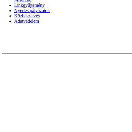
Linkgyűjtemény
Nyertes pályázatok
Közbeszerzés
Adatvédelem