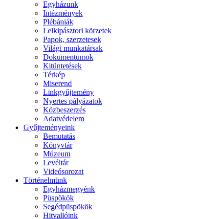
Egyházunk
Intézmények
Plébániák
Lelkipásztori körzetek
Papok, szerzetesek
Világi munkatársak
Dokumentumok
Kitüntetések
Térkép
Miserend
Linkgyűjtemény
Nyertes pályázatok
Közbeszerzés
Adatvédelem
Gyűjteményeink
Bemutatás
Könyvtár
Múzeum
Levéltár
Videósorozat
Történelmünk
Egyházmegyénk
Püspökök
Segédpüspökök
Hitvallóink