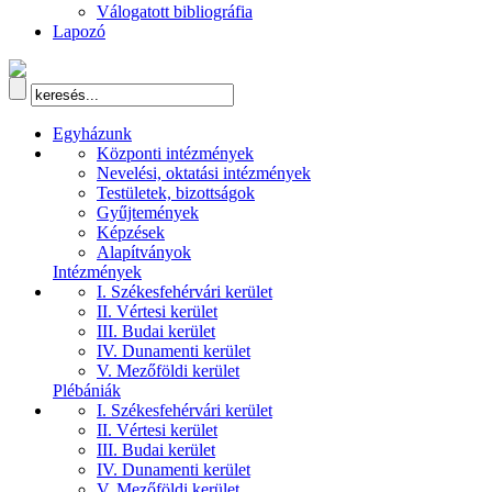
Válogatott bibliográfia
Lapozó
Egyházunk
Központi intézmények
Nevelési, oktatási intézmények
Testületek, bizottságok
Gyűjtemények
Képzések
Alapítványok
Intézmények
I. Székesfehérvári kerület
II. Vértesi kerület
III. Budai kerület
IV. Dunamenti kerület
V. Mezőföldi kerület
Plébániák
I. Székesfehérvári kerület
II. Vértesi kerület
III. Budai kerület
IV. Dunamenti kerület
V. Mezőföldi kerület