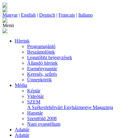
Magyar
|
English
|
Deutsch
|
Francais
|
Italiano
Menü
Híreink
Programajánló
Beszámolóink
Legutóbbi bejegyzések
Állandó híreink
Eseménynaptár
Keresés, szűrés
Ünnepkörök
Média
Képtár
Videótár
SZEM
A Székesfehérvári Egyházmegye Magazinja
Hangtár
Szentföld 2008
Napi evangélium
Adattár
Adattár