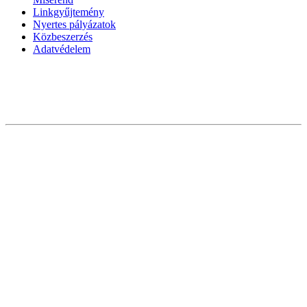
Linkgyűjtemény
Nyertes pályázatok
Közbeszerzés
Adatvédelem