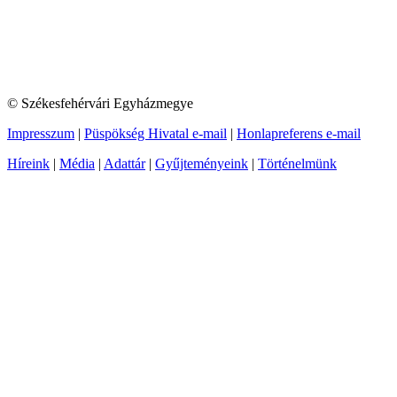
© Székesfehérvári Egyházmegye
Impresszum
|
Püspökség Hivatal e-mail
|
Honlapreferens e-mail
Híreink
|
Média
|
Adattár
|
Gyűjteményeink
|
Történelmünk