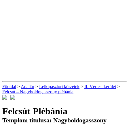
Főoldal
>
Adattár
>
Lelkipásztori körzetek
>
II. Vértesi kerület
>
Felcsút – Nagyboldogasszony plébánia
Felcsút Plébánia
Templom titulusa: Nagyboldogasszony