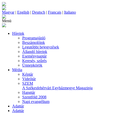
Magyar
|
English
|
Deutsch
|
Francais
|
Italiano
Menü
Híreink
Programajánló
Beszámolóink
Legutóbbi bejegyzések
Állandó híreink
Eseménynaptár
Keresés, szűrés
Ünnepkörök
Média
Képtár
Videótár
SZEM
A Székesfehérvári Egyházmegye Magazinja
Hangtár
Szentföld 2008
Napi evangélium
Adattár
Adattár