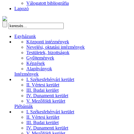
Válogatott bibliográfia
Lapozó
Egyházunk
Központi intézmények
Nevelési, oktatási intézmények
Testületek, bizottságok
Gyűjtemények
Képzések
Alapítványok
Intézmények
I. Székesfehérvári kerület
II. Vértesi kerület
III. Budai kerület
IV. Dunamenti kerület
V. Mezőföldi kerület
Plébániák
I. Székesfehérvári kerület
II. Vértesi kerület
III. Budai kerület
IV. Dunamenti kerület
V. Mezőföldi kerület