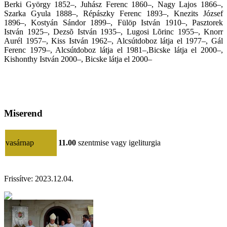
Berki György 1852–, Juhász Ferenc 1860–, Nagy Lajos 1866–,
Szarka Gyula 1888–, Répászky Ferenc 1893–, Knezits József
1896–, Kostyán Sándor 1899–, Fülöp István 1910–, Pasztorek
István 1925–, Dezsõ István 1935–, Lugosi Lõrinc 1955–, Knorr
Aurél 1957–, Kiss István 1962–, Alcsútdoboz látja el 1977–, Gál
Ferenc 1979–, Alcsútdoboz látja el 1981–,Bicske látja el 2000–,
Kishonthy István 2000–, Bicske látja el 2000–
Miserend
vasárnap
11.00
szentmise vagy igeliturgia
Frissítve:
2023.12.04.