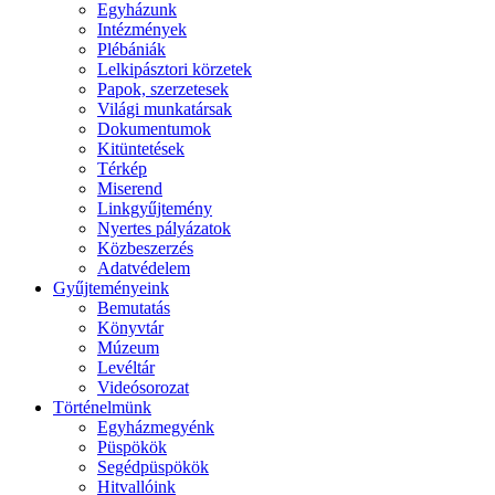
Egyházunk
Intézmények
Plébániák
Lelkipásztori körzetek
Papok, szerzetesek
Világi munkatársak
Dokumentumok
Kitüntetések
Térkép
Miserend
Linkgyűjtemény
Nyertes pályázatok
Közbeszerzés
Adatvédelem
Gyűjteményeink
Bemutatás
Könyvtár
Múzeum
Levéltár
Videósorozat
Történelmünk
Egyházmegyénk
Püspökök
Segédpüspökök
Hitvallóink