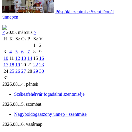
Püspöki szentmise Szent Donát
ünnepén
<
2025. március
>
H
K
Sz
Cs
P
Sz
V
1
2
3
4
5
6
7
8
9
10
11
12
13
14
15
16
17
18
19
20
21
22
23
24
25
26
27
28
29
30
31
2026.08.14. péntek
Székesfehérvár fogadalmi szentmiséje
2026.08.15. szombat
Nagyboldogasszony ünnep - szentmise
2026.08.16. vasárnap