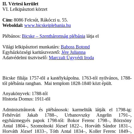
II. Vértesi kerület
VI. Lelkipásztori körzet
Cím:
8086 Felcsút, Rákóczi u. 55.
Weboldal:
www.bicskeiplebania.hu
Plébános:
Bicske – Szentháromság plébánia
látja el
Világi lelkipásztori munkatárs:
Baboss Botond
Egyházközségi karitászvezető:
Jére Julianna
Adatvédelmi tisztviselő:
Marczali Ügyvédi Iroda
Bicske filiája 1757-tõl a kastélykápolna. 1763-tól nyilvános, 1788-
tól plébánia rangban. Mai templom 1828-1840 közt épült.
Anyakönyvek: 1788-tól
Historia Domus: 1911-tõl
Adminisztrátorok és plébánosok: karmeliták látják el 1798-ig:
Fehérvári Jakab 1788–, Urbanovszky Angelin 1791–,
egyházmegyés papok 1798-tól: Bokor Ferenc 1798–, Börzsöny
Antal 1804–, Szomolnoki József 1822–, Horváth Sándor 1831–,
Horváth József 1833–, Tóth Antal 1834–, Koller Ferenc 1849–,