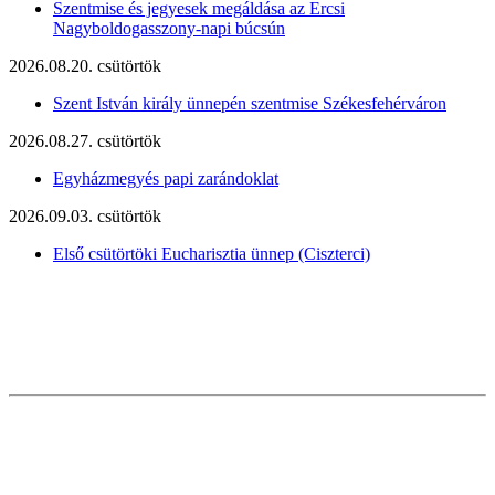
Szentmise és jegyesek megáldása az Ercsi
Nagyboldogasszony-napi búcsún
2026.08.20. csütörtök
Szent István király ünnepén szentmise Székesfehérváron
2026.08.27. csütörtök
Egyházmegyés papi zarándoklat
2026.09.03. csütörtök
Első csütörtöki Eucharisztia ünnep (Ciszterci)