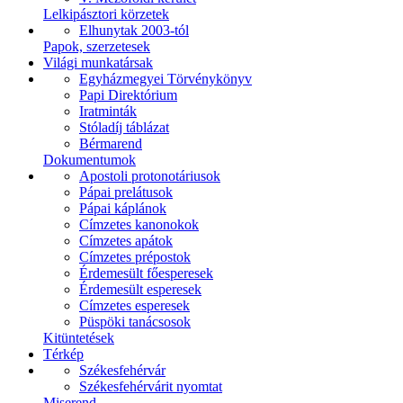
Lelkipásztori körzetek
Elhunytak 2003-tól
Papok, szerzetesek
Világi munkatársak
Egyházmegyei Törvénykönyv
Papi Direktórium
Iratminták
Stóladíj táblázat
Bérmarend
Dokumentumok
Apostoli protonotáriusok
Pápai prelátusok
Pápai káplánok
Címzetes kanonokok
Címzetes apátok
Címzetes prépostok
Érdemesült főesperesek
Érdemesült esperesek
Címzetes esperesek
Püspöki tanácsosok
Kitüntetések
Térkép
Székesfehérvár
Székesfehérvárit nyomtat
Miserend