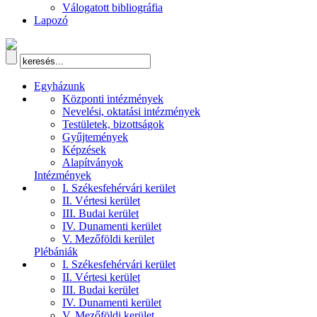
Válogatott bibliográfia
Lapozó
Egyházunk
Központi intézmények
Nevelési, oktatási intézmények
Testületek, bizottságok
Gyűjtemények
Képzések
Alapítványok
Intézmények
I. Székesfehérvári kerület
II. Vértesi kerület
III. Budai kerület
IV. Dunamenti kerület
V. Mezőföldi kerület
Plébániák
I. Székesfehérvári kerület
II. Vértesi kerület
III. Budai kerület
IV. Dunamenti kerület
V. Mezőföldi kerület