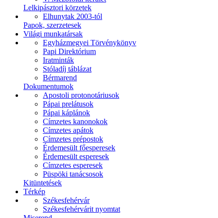
Lelkipásztori körzetek
Elhunytak 2003-tól
Papok, szerzetesek
Világi munkatársak
Egyházmegyei Törvénykönyv
Papi Direktórium
Iratminták
Stóladíj táblázat
Bérmarend
Dokumentumok
Apostoli protonotáriusok
Pápai prelátusok
Pápai káplánok
Címzetes kanonokok
Címzetes apátok
Címzetes prépostok
Érdemesült főesperesek
Érdemesült esperesek
Címzetes esperesek
Püspöki tanácsosok
Kitüntetések
Térkép
Székesfehérvár
Székesfehérvárit nyomtat
Miserend