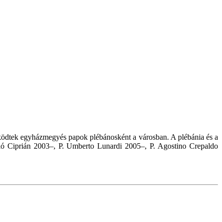
mûködtek egyházmegyés papok plébánosként a városban. A plébánia és a
zló Ciprián 2003–, P. Umberto Lunardi 2005–, P. Agostino Crepaldo