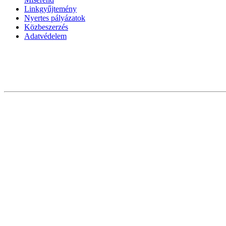
Linkgyűjtemény
Nyertes pályázatok
Közbeszerzés
Adatvédelem