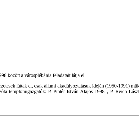
között a városplébánia feladatait látja el.
erzetesek láttak el, csak állami akadályoztatásuk idején (1950-1991) 
zóta templomigazgatók: P. Pintér István Alajos 1998–, P. Reich Lás