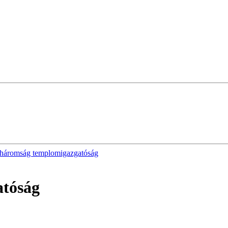
háromság templomigazgatóság
tóság