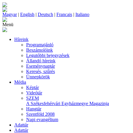
Magyar
|
English
|
Deutsch
|
Francais
|
Italiano
Menü
Híreink
Programajánló
Beszámolóink
Legutóbbi bejegyzések
Állandó híreink
Eseménynaptár
Keresés, szűrés
Ünnepkörök
Média
Képtár
Videótár
SZEM
A Székesfehérvári Egyházmegye Magazinja
Hangtár
Szentföld 2008
Napi evangélium
Adattár
Adattár