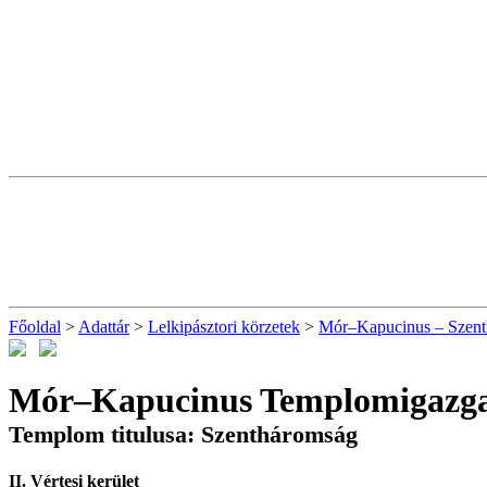
Főoldal
>
Adattár
>
Lelkipásztori körzetek
>
Mór–Kapucinus – Szent
Mór–Kapucinus Templomigazga
Templom titulusa: Szentháromság
II. Vértesi kerület