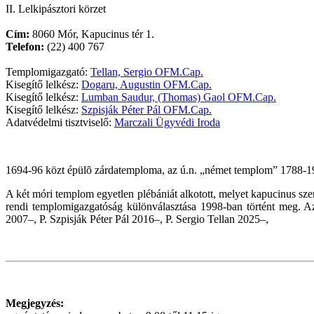
II. Lelkipásztori körzet
Cím:
8060 Mór, Kapucinus tér 1.
Telefon:
(22) 400 767
Templomigazgató:
Tellan, Sergio OFM.Cap.
Kisegítő lelkész:
Dogaru, Augustin OFM.Cap.
Kisegítő lelkész:
Lumban Saudur, (Thomas) Gaol OFM.Cap.
Kisegítő lelkész:
Szpisják Péter Pál OFM.Cap.
Adatvédelmi tisztviselő:
Marczali Ügyvédi Iroda
1694-96 közt épülõ zárdatemploma, az ú.n. „német templom” 1788-1998 
A két móri templom egyetlen plébániát alkotott, melyet kapucinus sz
rendi templomigazgatóság különválasztása 1998-ban történt meg. A
2007–, P. Szpisják Péter Pál 2016–, P. Sergio Tellan
2025–,
Megjegyzés: