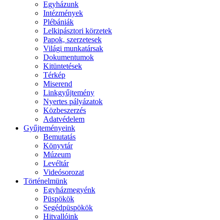
Egyházunk
Intézmények
Plébániák
Lelkipásztori körzetek
Papok, szerzetesek
Világi munkatársak
Dokumentumok
Kitüntetések
Térkép
Miserend
Linkgyűjtemény
Nyertes pályázatok
Közbeszerzés
Adatvédelem
Gyűjteményeink
Bemutatás
Könyvtár
Múzeum
Levéltár
Videósorozat
Történelmünk
Egyházmegyénk
Püspökök
Segédpüspökök
Hitvallóink