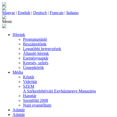
Magyar
|
English
|
Deutsch
|
Francais
|
Italiano
Menü
Híreink
Programajánló
Beszámolóink
Legutóbbi bejegyzések
Állandó híreink
Eseménynaptár
Keresés, szűrés
Ünnepkörök
Média
Képtár
Videótár
SZEM
A Székesfehérvári Egyházmegye Magazinja
Hangtár
Szentföld 2008
Napi evangélium
Adattár
Adattár