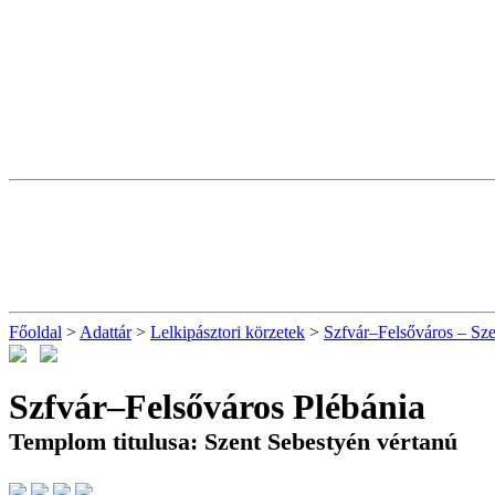
Főoldal
>
Adattár
>
Lelkipásztori körzetek
>
Szfvár–Felsőváros – Sze
Szfvár–Felsőváros Plébánia
Templom titulusa: Szent Sebestyén vértanú