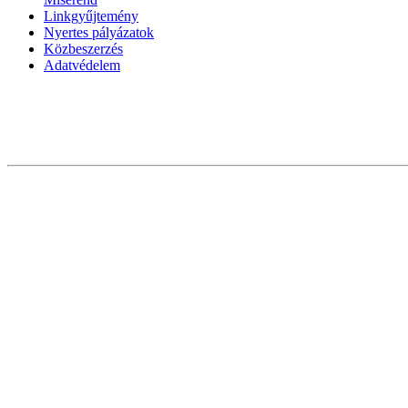
Linkgyűjtemény
Nyertes pályázatok
Közbeszerzés
Adatvédelem