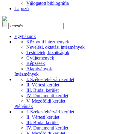
Válogatott bibliográfia
Lapozó
Egyházunk
Központi intézmények
Nevelési, oktatási intézmények
Testületek, bizottságok
Gyűjtemények
Képzések
Alapítványok
Intézmények
I. Székesfehérvári kerület
II. Vértesi kerület
III. Budai kerület
IV. Dunamenti kerület
V. Mezőföldi kerület
Plébániák
I. Székesfehérvári kerület
II. Vértesi kerület
III. Budai kerület
IV. Dunamenti kerület
V. Mezőföldi kerület