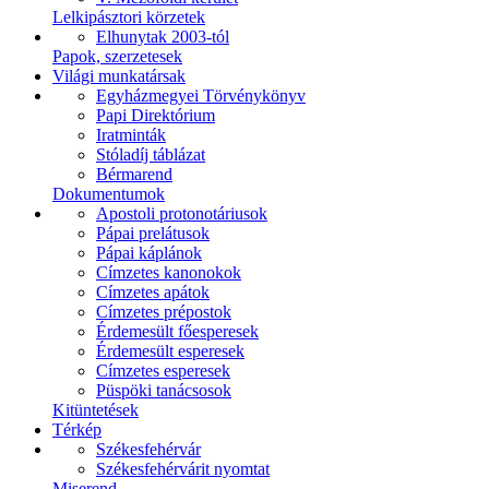
Lelkipásztori körzetek
Elhunytak 2003-tól
Papok, szerzetesek
Világi munkatársak
Egyházmegyei Törvénykönyv
Papi Direktórium
Iratminták
Stóladíj táblázat
Bérmarend
Dokumentumok
Apostoli protonotáriusok
Pápai prelátusok
Pápai káplánok
Címzetes kanonokok
Címzetes apátok
Címzetes prépostok
Érdemesült főesperesek
Érdemesült esperesek
Címzetes esperesek
Püspöki tanácsosok
Kitüntetések
Térkép
Székesfehérvár
Székesfehérvárit nyomtat
Miserend