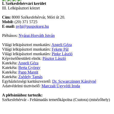
I. Székesfehérvári kerület
III. Lelkipásztori körzet
Cím:
8000 Székesfehérvár, Móri út 20.
Mobil:
(20) 371 5725
E-mail:
nyhi@puspokseg.hu
Plébános:
Nyárai-Horváth István
Világi lelkipásztori munkatárs:
Angeli Géza
Világi lelkipásztori munkatárs:
Fekete Pál
Világi lelkipásztori munkatárs:
Pinke László
Képviselőtestületi elnök:
Pásztor László
Katekéta:
Angeli Géza
Katekéta:
Berta György
Katekéta:
Papp Margit
Katekéta:
Zsédely Tamás
Egyházközségi karitászvezető:
Dr. Scwarczinger Károlyné
Adatvédelmi tisztviselő:
Marczali Ügyvédi Iroda
A plébániához tartozik:
Székesfehérvár - Feltámadás temetőkápolna (Csutora) (misézőhely)