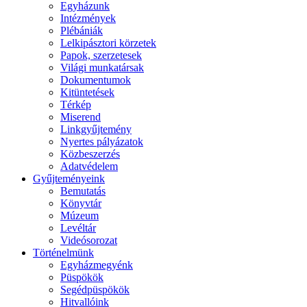
Egyházunk
Intézmények
Plébániák
Lelkipásztori körzetek
Papok, szerzetesek
Világi munkatársak
Dokumentumok
Kitüntetések
Térkép
Miserend
Linkgyűjtemény
Nyertes pályázatok
Közbeszerzés
Adatvédelem
Gyűjteményeink
Bemutatás
Könyvtár
Múzeum
Levéltár
Videósorozat
Történelmünk
Egyházmegyénk
Püspökök
Segédpüspökök
Hitvallóink