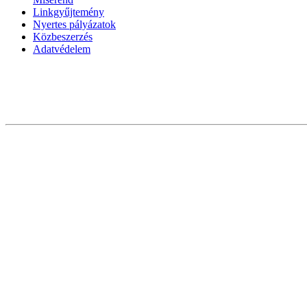
Linkgyűjtemény
Nyertes pályázatok
Közbeszerzés
Adatvédelem