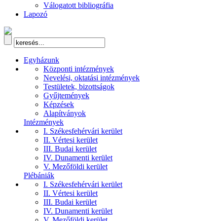
Válogatott bibliográfia
Lapozó
Egyházunk
Központi intézmények
Nevelési, oktatási intézmények
Testületek, bizottságok
Gyűjtemények
Képzések
Alapítványok
Intézmények
I. Székesfehérvári kerület
II. Vértesi kerület
III. Budai kerület
IV. Dunamenti kerület
V. Mezőföldi kerület
Plébániák
I. Székesfehérvári kerület
II. Vértesi kerület
III. Budai kerület
IV. Dunamenti kerület
V. Mezőföldi kerület