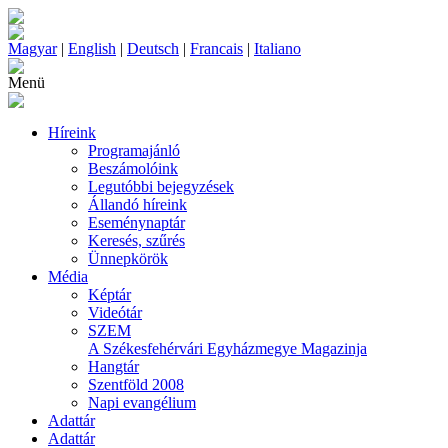
Magyar
|
English
|
Deutsch
|
Francais
|
Italiano
Menü
Híreink
Programajánló
Beszámolóink
Legutóbbi bejegyzések
Állandó híreink
Eseménynaptár
Keresés, szűrés
Ünnepkörök
Média
Képtár
Videótár
SZEM
A Székesfehérvári Egyházmegye Magazinja
Hangtár
Szentföld 2008
Napi evangélium
Adattár
Adattár