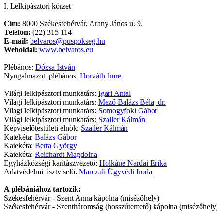
I. Lelkipásztori körzet
Cím:
8000 Székesfehérvár, Arany János u. 9.
Telefon:
(22) 315 114
E-mail:
belvaros@puspokseg.hu
Weboldal:
www.belvaros.eu
Plébános:
Dózsa István
Nyugalmazott plébános:
Horváth Imre
Világi lelkipásztori munkatárs:
Igari Antal
Világi lelkipásztori munkatárs:
Mező Balázs Béla, dr.
Világi lelkipásztori munkatárs:
Somogyfoki Gábor
Világi lelkipásztori munkatárs:
Szaller Kálmán
Képviselőtestületi elnök:
Szaller Kálmán
Katekéta:
Balázs Gábor
Katekéta:
Berta György
Katekéta:
Reichardt Magdolna
Egyházközségi karitászvezető:
Holkáné Nardai Erika
Adatvédelmi tisztviselő:
Marczali Ügyvédi Iroda
A plébániához tartozik:
Székesfehérvár - Szent Anna kápolna (misézőhely)
Székesfehérvár - Szentháromság (hosszútemető) kápolna (misézőhely