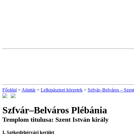
Főoldal
>
Adattár
>
Lelkipásztori körzetek
>
Szfvár–Belváros – Szent 
Szfvár–Belváros Plébánia
Templom titulusa: Szent István király
I. Székesfehérvári kerület