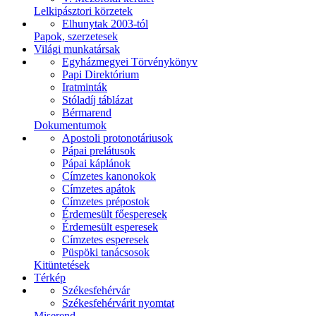
Lelkipásztori körzetek
Elhunytak 2003-tól
Papok, szerzetesek
Világi munkatársak
Egyházmegyei Törvénykönyv
Papi Direktórium
Iratminták
Stóladíj táblázat
Bérmarend
Dokumentumok
Apostoli protonotáriusok
Pápai prelátusok
Pápai káplánok
Címzetes kanonokok
Címzetes apátok
Címzetes prépostok
Érdemesült főesperesek
Érdemesült esperesek
Címzetes esperesek
Püspöki tanácsosok
Kitüntetések
Térkép
Székesfehérvár
Székesfehérvárit nyomtat
Miserend