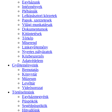
Egyházunk
Intézmények
Plébániák
Lelkipásztori körzetek
Papok, szerzetesek
Világi munkatársak
Dokumentumok
Kitüntetések
Térkép
Miserend
Linkgyűjtemény
Nyertes pályázatok
Közbeszerzés
Adatvédelem
Gyűjteményeink
Bemutatás
Könyvtár
Múzeum
Levéltár
Videósorozat
Történelmünk
Egyházmegyénk
Püspökök
Segédpüspökök
Hitvallóink