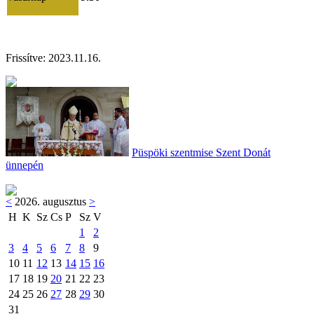
Frissítve:
2023.11.16
.
Püspöki szentmise Szent Donát
ünnepén
<
2026. augusztus
>
H
K
Sz
Cs
P
Sz
V
1
2
3
4
5
6
7
8
9
10
11
12
13
14
15
16
17
18
19
20
21
22
23
24
25
26
27
28
29
30
31