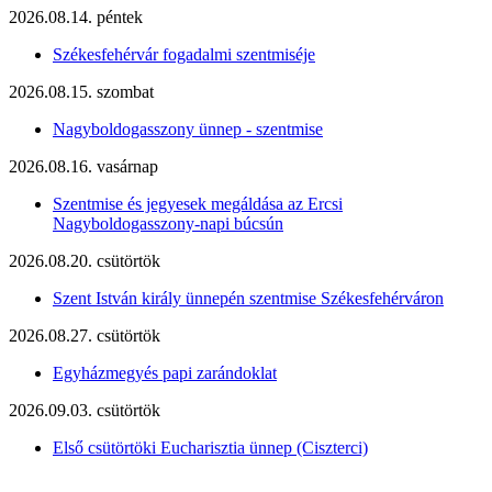
2026.08.14. péntek
Székesfehérvár fogadalmi szentmiséje
2026.08.15. szombat
Nagyboldogasszony ünnep - szentmise
2026.08.16. vasárnap
Szentmise és jegyesek megáldása az Ercsi
Nagyboldogasszony-napi búcsún
2026.08.20. csütörtök
Szent István király ünnepén szentmise Székesfehérváron
2026.08.27. csütörtök
Egyházmegyés papi zarándoklat
2026.09.03. csütörtök
Első csütörtöki Eucharisztia ünnep (Ciszterci)