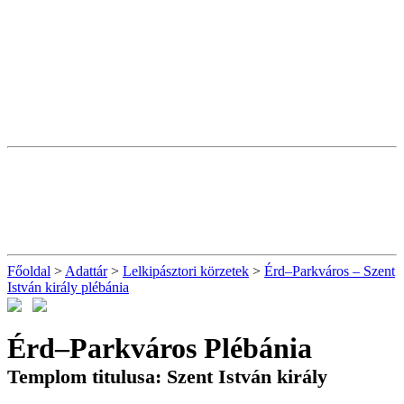
Főoldal
>
Adattár
>
Lelkipásztori körzetek
>
Érd–Parkváros – Szent
István király plébánia
Érd–Parkváros Plébánia
Templom titulusa: Szent István király