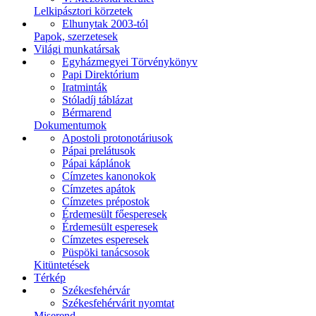
Lelkipásztori körzetek
Elhunytak 2003-tól
Papok, szerzetesek
Világi munkatársak
Egyházmegyei Törvénykönyv
Papi Direktórium
Iratminták
Stóladíj táblázat
Bérmarend
Dokumentumok
Apostoli protonotáriusok
Pápai prelátusok
Pápai káplánok
Címzetes kanonokok
Címzetes apátok
Címzetes prépostok
Érdemesült főesperesek
Érdemesült esperesek
Címzetes esperesek
Püspöki tanácsosok
Kitüntetések
Térkép
Székesfehérvár
Székesfehérvárit nyomtat
Miserend