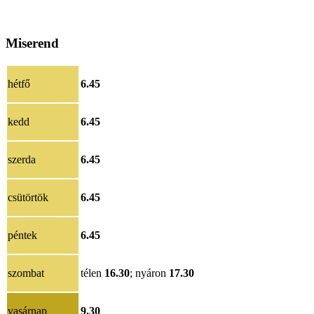
Miserend
hétfő
6.45
kedd
6.45
szerda
6.45
csütörtök
6.45
péntek
6.45
szombat
télen
16.30
; nyáron
17.30
vasárnap
9.30