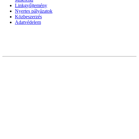
Linkgyűjtemény
Nyertes pályázatok
Közbeszerzés
Adatvédelem