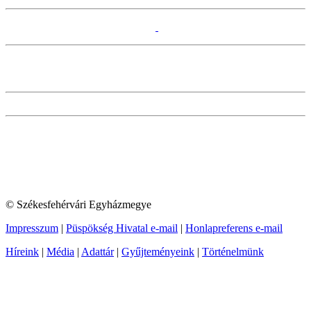
© Székesfehérvári Egyházmegye
Impresszum
|
Püspökség Hivatal e-mail
|
Honlapreferens e-mail
Híreink
|
Média
|
Adattár
|
Gyűjteményeink
|
Történelmünk