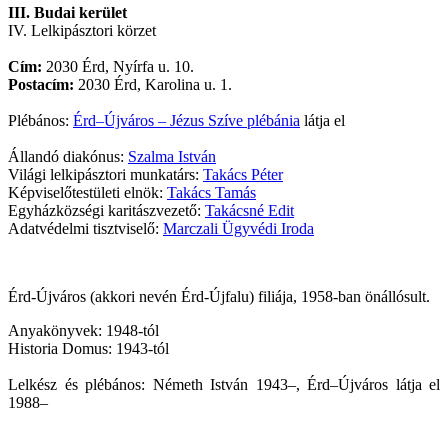
III. Budai kerület
IV. Lelkipásztori körzet
Cím:
2030 Érd, Nyírfa u. 10.
Postacím:
2030 Érd, Karolina u. 1.
Plébános:
Érd–Újváros – Jézus Szíve plébánia
látja el
Állandó diakónus:
Szalma István
Világi lelkipásztori munkatárs:
Takács Péter
Képviselőtestületi elnök:
Takács Tamás
Egyházközségi karitászvezető:
Takácsné Edit
Adatvédelmi tisztviselő:
Marczali Ügyvédi Iroda
Érd-Újváros (akkori nevén Érd-Újfalu) filiája, 1958-ban önállósult.
Anyakönyvek: 1948-tól
Historia Domus: 1943-tól
Lelkész és plébános: Németh István 1943–, Érd–Újváros látja el
1988–