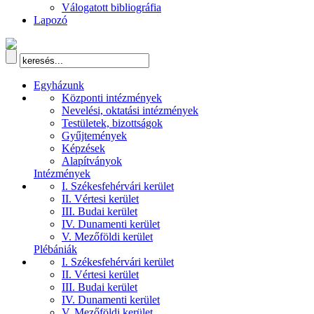
Válogatott bibliográfia
Lapozó
Egyházunk
Központi intézmények
Nevelési, oktatási intézmények
Testületek, bizottságok
Gyűjtemények
Képzések
Alapítványok
Intézmények
I. Székesfehérvári kerület
II. Vértesi kerület
III. Budai kerület
IV. Dunamenti kerület
V. Mezőföldi kerület
Plébániák
I. Székesfehérvári kerület
II. Vértesi kerület
III. Budai kerület
IV. Dunamenti kerület
V. Mezőföldi kerület