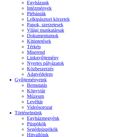
Egyházunk
Intézmények
Plébániák
Lelkipásztori körzetek
Papok, szerzetesek
Világi munkatársak
Dokumentumok
Kitüntetések
Térkép
Miserend
Linkgyűjtemény
Nyertes pályázatok
Közbeszerzés
Adatvédelem
Gyűjteményeink
Bemutatás
Könyvtár
Múzeum
Levéltár
Videósorozat
Történelmünk
Egyházmegyénk
Püspökök
Segédpüspökök
Hitvallóink