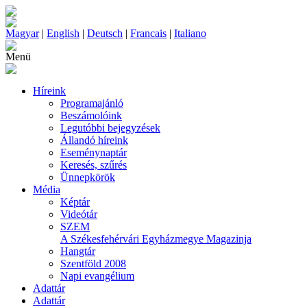
Magyar
|
English
|
Deutsch
|
Francais
|
Italiano
Menü
Híreink
Programajánló
Beszámolóink
Legutóbbi bejegyzések
Állandó híreink
Eseménynaptár
Keresés, szűrés
Ünnepkörök
Média
Képtár
Videótár
SZEM
A Székesfehérvári Egyházmegye Magazinja
Hangtár
Szentföld 2008
Napi evangélium
Adattár
Adattár