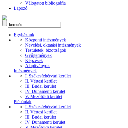
Válogatott bibliográfia
Lapozó
Egyházunk
Központi intézmények
Nevelési, oktatási intézmények
Testületek, bizottságok
Gyűjtemények
Képzések
Alapítványok
Intézmények
I. Székesfehérvári kerület
II. Vértesi kerület
III. Budai kerület
IV. Dunamenti kerület
V. Mezőföldi kerület
Plébániák
I. Székesfehérvári kerület
II. Vértesi kerület
III. Budai kerület
IV. Dunamenti kerület
V. Mezőföldi kerület