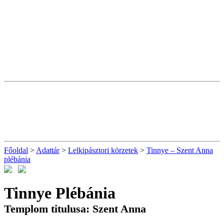
Főoldal
>
Adattár
>
Lelkipásztori körzetek
>
Tinnye – Szent Anna
plébánia
Tinnye Plébánia
Templom titulusa: Szent Anna