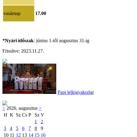
vasárnap
17.00
*Nyári időszak
: június 1-től augusztus 31-ig
Frissítve:
2023.11.27.
Papi lelkigyakorlat
<
2026. augusztus
>
H
K
Sz
Cs
P
Sz
V
1
2
3
4
5
6
7
8
9
10
11
12
13
14
15
16