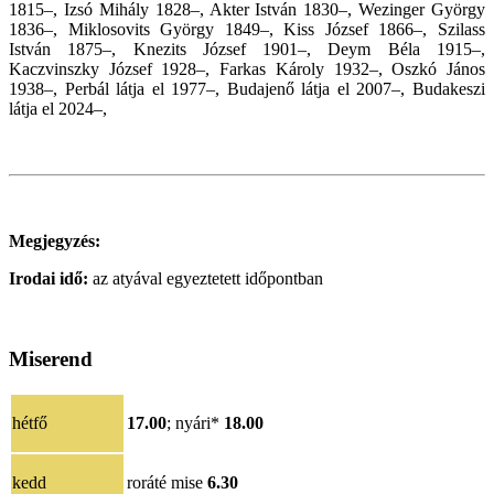
1815–, Izsó Mihály 1828–, Akter István 1830–, Wezinger György
1836–, Miklosovits György 1849–, Kiss József 1866–, Szilass
István 1875–, Knezits József 1901–, Deym Béla 1915–,
Kaczvinszky József 1928–, Farkas Károly 1932–, Oszkó János
1938–, Perbál látja el 1977–, Budajenő látja el 2007–,
Budakeszi
látja el 2024–,
Megjegyzés:
Irodai idő:
az atyával egyeztetett időpontban
Miserend
hétfő
17.00
;
nyári*
18.00
kedd
roráté mise
6.
30