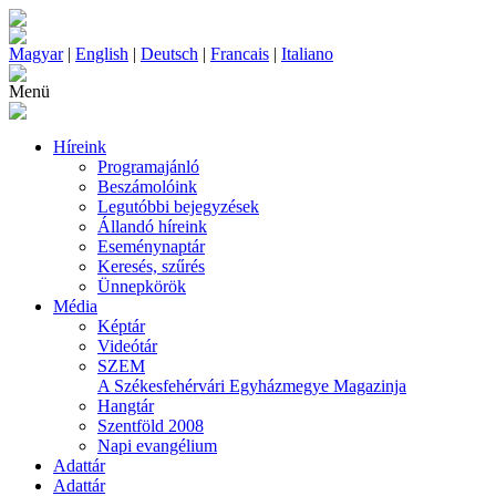
Magyar
|
English
|
Deutsch
|
Francais
|
Italiano
Menü
Híreink
Programajánló
Beszámolóink
Legutóbbi bejegyzések
Állandó híreink
Eseménynaptár
Keresés, szűrés
Ünnepkörök
Média
Képtár
Videótár
SZEM
A Székesfehérvári Egyházmegye Magazinja
Hangtár
Szentföld 2008
Napi evangélium
Adattár
Adattár