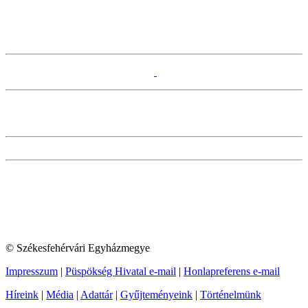
© Székesfehérvári Egyházmegye
Impresszum
|
Püspökség Hivatal e-mail
|
Honlapreferens e-mail
Híreink
|
Média
|
Adattár
|
Gyűjteményeink
|
Történelmünk