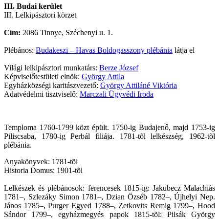
III. Budai kerület
III. Lelkipásztori körzet
Cím:
2086 Tinnye, Széchenyi u. 1.
Plébános:
Budakeszi – Havas Boldogasszony plébánia
látja el
Világi lelkipásztori munkatárs:
Berze József
Képviselőtestületi elnök:
György Attila
Egyházközségi karitászvezető:
György Attiláné Viktória
Adatvédelmi tisztviselő:
Marczali Ügyvédi Iroda
Temploma 1760-1799 közt épült. 1750-ig Budajenő, majd 1753-ig
Piliscsaba, 1780-ig Perbál filiája. 1781-tõl lelkészség, 1962-tõl
plébánia.
Anyakönyvek: 1781-tõl
Historia Domus: 1901-tõl
Lelkészek és plébánosok: ferencesek 1815-ig: Jakubecz Malachiás
1781–, Szlezáky Simon 1781–, Dzian Özséb 1782–, Újhelyi Nep.
János 1785–, Purger Egyed 1788–, Zetkovits Remig 1799–, Hood
Sándor 1799–, egyházmegyés papok 1815-tõl: Pilsák György