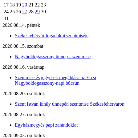
17
18
19
20
21
22
23
24
25
26
27
28
29
30
31
2026.08.14. péntek
Székesfehérvár fogadalmi szentmiséje
2026.08.15. szombat
Nagyboldogasszony ünnep - szentmise
2026.08.16. vasárnap
Szentmise és jegyesek megáldása az Ercsi
Nagyboldogasszony-napi búcsún
2026.08.20. csütörtök
Szent István király ünnepén szentmise Székesfehérváron
2026.08.27. csütörtök
Egyházmegyés papi zarándoklat
2026.09.03. csütörtök