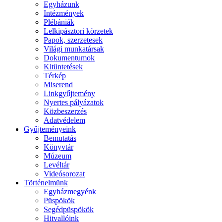
Egyházunk
Intézmények
Plébániák
Lelkipásztori körzetek
Papok, szerzetesek
Világi munkatársak
Dokumentumok
Kitüntetések
Térkép
Miserend
Linkgyűjtemény
Nyertes pályázatok
Közbeszerzés
Adatvédelem
Gyűjteményeink
Bemutatás
Könyvtár
Múzeum
Levéltár
Videósorozat
Történelmünk
Egyházmegyénk
Püspökök
Segédpüspökök
Hitvallóink