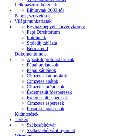
Lelkipásztori körzetek
Elhunytak 2003-tól
Papok, szerzetesek
Világi munkatársak
Egyházmegyei Törvénykönyv
Papi Direktórium
Iratminták
Stóladíj táblázat
Bérmarend
Dokumentumok
Apostoli protonotáriusok
Pápai prelátusok
Pápai káplánok
Címzetes kanonokok
Címzetes apátok
Címzetes prépostok
Érdemesült főesperesek
Érdemesült esperesek
Címzetes esperesek
Püspöki tanácsosok
Kitüntetések
Térkép
Székesfehérvár
Székesfehérvárit nyomtat
Miserend