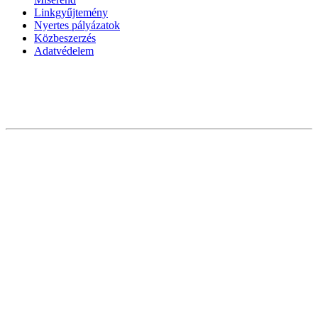
Linkgyűjtemény
Nyertes pályázatok
Közbeszerzés
Adatvédelem