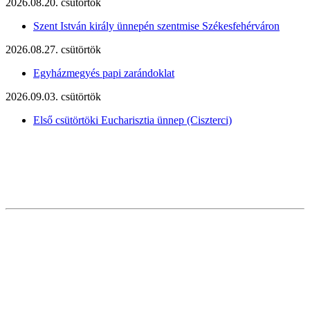
2026.08.20. csütörtök
Szent István király ünnepén szentmise Székesfehérváron
2026.08.27. csütörtök
Egyházmegyés papi zarándoklat
2026.09.03. csütörtök
Első csütörtöki Eucharisztia ünnep (Ciszterci)