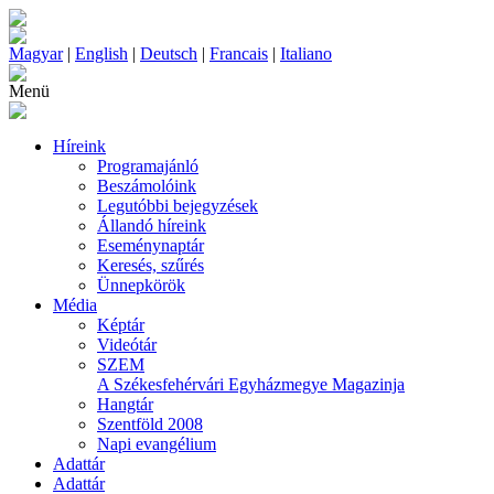
Magyar
|
English
|
Deutsch
|
Francais
|
Italiano
Menü
Híreink
Programajánló
Beszámolóink
Legutóbbi bejegyzések
Állandó híreink
Eseménynaptár
Keresés, szűrés
Ünnepkörök
Média
Képtár
Videótár
SZEM
A Székesfehérvári Egyházmegye Magazinja
Hangtár
Szentföld 2008
Napi evangélium
Adattár
Adattár