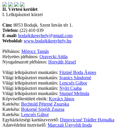
II. Vértesi kerület
I. Lelkipásztori körzet
Cím:
8053 Bodajk, Szent István tér 1.
Telefon:
(22) 410 039
E-mail:
bodajkikegyhely@gmail.com
Weboldal:
www.bodajkikegyhely.hu
Plébános:
Mórocz Tamás
Helyettes plébános:
Oravecki Attila
Nyugalmazott plébános:
Horváth József
Világi lelkipásztori munkatárs:
Füziné Boda Ágnes
Világi lelkipásztori munkatárs:
Ivanics Sándorné
Világi lelkipásztori munkatárs:
Lencsés Gábor
Világi lelkipásztori munkatárs:
Nyíri Csaba
Világi lelkipásztori munkatárs:
Stumpf Melinda
Képviselőtestületi elnök:
Kovács János
Katekéta:
Bechtold Péterné Zsuzska
Katekéta:
Bokorné Sörédi Zsuzsa
Katekéta:
Lencsés Gábor
Egyházközségi karitászvezető:
Dimovicsné Trádler Hajnalka
Adatvédelmi tisztviselő:
Marczali Ügyvédi Iroda