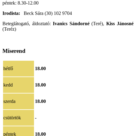
péntek: 8.30-12.00
Irodista:
Beck Sára (30) 102 9704
Beteglátogató, áldoztató:
Ivanics Sándorné
(Teré),
Kiss Jánosné
(Teréz)
Miserend
hétfő
18.00
kedd
18.00
szerda
18.00
csütörtök
-
péntek
18.00