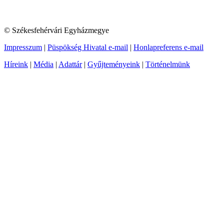
© Székesfehérvári Egyházmegye
Impresszum
|
Püspökség Hivatal e-mail
|
Honlapreferens e-mail
Híreink
|
Média
|
Adattár
|
Gyűjteményeink
|
Történelmünk