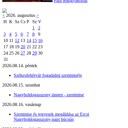
Papi lelkigyakorlat
<
2026. augusztus
>
H
K
Sz
Cs
P
Sz
V
1
2
3
4
5
6
7
8
9
10
11
12
13
14
15
16
17
18
19
20
21
22
23
24
25
26
27
28
29
30
31
2026.08.14. péntek
Székesfehérvár fogadalmi szentmiséje
2026.08.15. szombat
Nagyboldogasszony ünnep - szentmise
2026.08.16. vasárnap
Szentmise és jegyesek megáldása az Ercsi
Nagyboldogasszony-napi búcsún