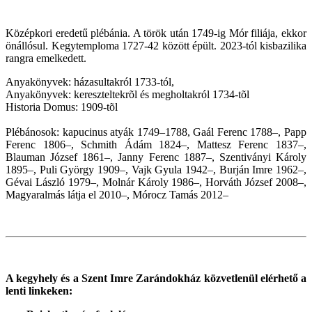
Középkori eredetű plébánia. A török után 1749-ig Mór filiája, ekkor
önállósul. Kegytemploma 1727-42 között épült. 2023-tól kisbazilika
rangra emelkedett.
Anyakönyvek: házasultakról 1733-tól,
Anyakönyvek: kereszteltekrõl és megholtakról 1734-tõl
Historia Domus: 1909-tõl
Plébánosok: kapucinus atyák 1749–1788, Gaál Ferenc 1788–, Papp
Ferenc 1806–, Schmith Ádám 1824–, Mattesz Ferenc 1837–,
Blauman József 1861–, Janny Ferenc 1887–, Szentiványi Károly
1895–, Puli György 1909–, Vajk Gyula 1942–, Burján Imre 1962–,
Gévai László 1979–, Molnár Károly 1986–, Horváth József 2008–,
Magyaralmás látja el 2010–, Mórocz Tamás 2012–
A kegyhely és a Szent Imre Zarándokház közvetlenül elérhető a
lenti linkeken: