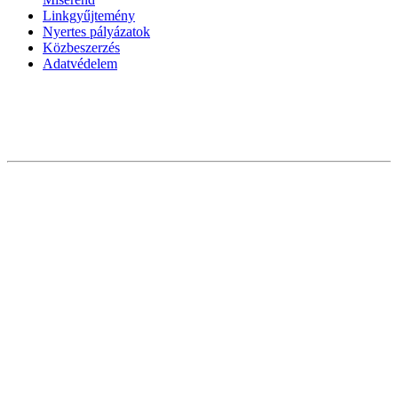
Linkgyűjtemény
Nyertes pályázatok
Közbeszerzés
Adatvédelem