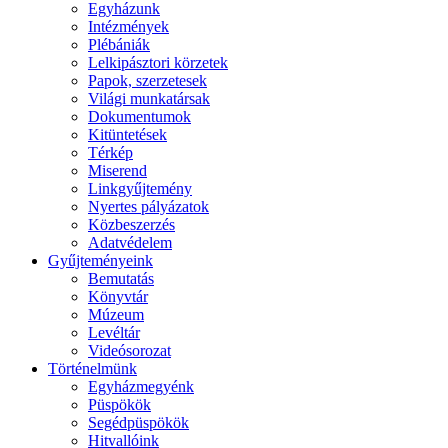
Egyházunk
Intézmények
Plébániák
Lelkipásztori körzetek
Papok, szerzetesek
Világi munkatársak
Dokumentumok
Kitüntetések
Térkép
Miserend
Linkgyűjtemény
Nyertes pályázatok
Közbeszerzés
Adatvédelem
Gyűjteményeink
Bemutatás
Könyvtár
Múzeum
Levéltár
Videósorozat
Történelmünk
Egyházmegyénk
Püspökök
Segédpüspökök
Hitvallóink