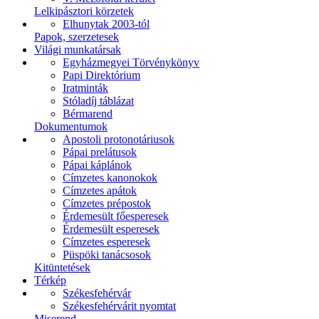
Lelkipásztori körzetek
Elhunytak 2003-tól
Papok, szerzetesek
Világi munkatársak
Egyházmegyei Törvénykönyv
Papi Direktórium
Iratminták
Stóladíj táblázat
Bérmarend
Dokumentumok
Apostoli protonotáriusok
Pápai prelátusok
Pápai káplánok
Címzetes kanonokok
Címzetes apátok
Címzetes prépostok
Érdemesült főesperesek
Érdemesült esperesek
Címzetes esperesek
Püspöki tanácsosok
Kitüntetések
Térkép
Székesfehérvár
Székesfehérvárit nyomtat
Miserend