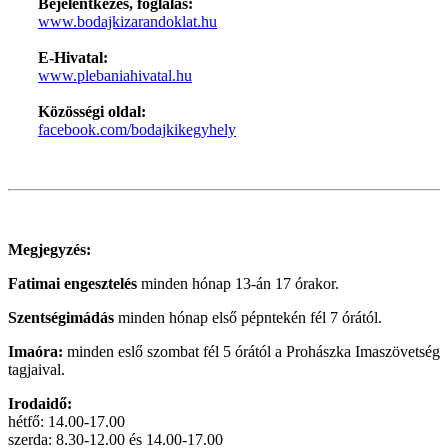
Bejelentkezés, foglalás:
www.bodajkizarandoklat.hu
E-Hivatal:
www.plebaniahivatal.hu
Közösségi oldal:
facebook.com/bodajkikegyhely
Megjegyzés:
Fatimai engesztelés
minden hónap 13-án 17 órakor.
Szentségimádás
minden hónap első pépntekén fél 7 órától.
Imaóra:
minden eslő szombat fél 5 órától a Prohászka Imaszövetség
tagjaival.
Irodaidő:
hétfő: 14.00-17.00
szerda: 8.30-12.00 és 14.00-17.00