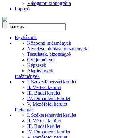
Válogatott bibliográfia
Lapozó
Egyházunk
Központi intézmények
Nevelési, oktatási intézmények
Testületek, bizottságok
Gyűjtemények
Képzések
Alapítványok
Intézmények
I. Székesfehérvári kerület
II. Vértesi kerület
III. Budai kerület
IV. Dunamenti kerület
V. Mezőföldi kerület
Plébániák
I. Székesfehérvári kerület
II. Vértesi kerület
III. Budai kerület
IV. Dunamenti kerület
V. Mezőföldi kerület