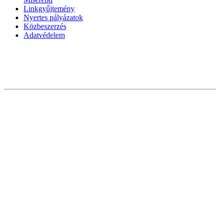
Linkgyűjtemény
Nyertes pályázatok
Közbeszerzés
Adatvédelem