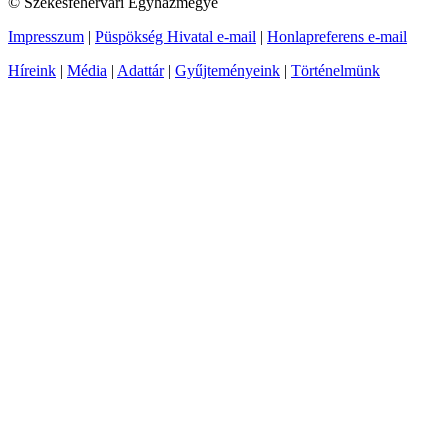
© Székesfehérvári Egyházmegye
Impresszum
|
Püspökség Hivatal e-mail
|
Honlapreferens e-mail
Híreink
|
Média
|
Adattár
|
Gyűjteményeink
|
Történelmünk