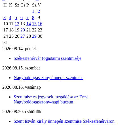
H
K
Sz
Cs
P
Sz
V
1
2
3
4
5
6
7
8
9
10
11
12
13
14
15
16
17
18
19
20
21
22
23
24
25
26
27
28
29
30
31
2026.08.14. péntek
Székesfehérvár fogadalmi szentmiséje
2026.08.15. szombat
Nagyboldogasszony ünnep - szentmise
2026.08.16. vasárnap
Szentmise és jegyesek megáldása az Ercsi
Nagyboldogasszony-napi búcsún
2026.08.20. csütörtök
Szent István király ünnepén szentmise Székesfehérváron