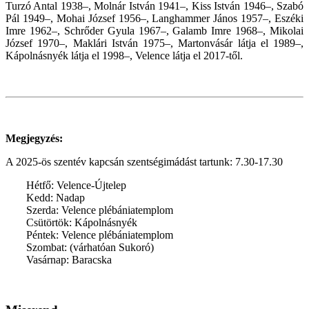
Turzó Antal 1938–, Molnár István 1941–, Kiss István 1946–, Szabó
Pál 1949–, Mohai József 1956–, Langhammer János 1957–, Eszéki
Imre 1962–, Schrőder Gyula 1967–, Galamb Imre 1968–, Mikolai
József 1970–, Maklári István 1975–, Martonvásár látja el 1989–,
Kápolnásnyék látja el 1998–, Velence látja el 2017-től.
Megjegyzés:
A 2025-ös szentév kapcsán szentségimádást tartunk: 7.30-17.30
Hétfő: Velence-Újtelep
Kedd: Nadap
Szerda: Velence plébániatemplom
Csütörtök: Kápolnásnyék
Péntek: Velence plébániatemplom
Szombat: (várhatóan Sukoró)
Vasárnap: Baracska