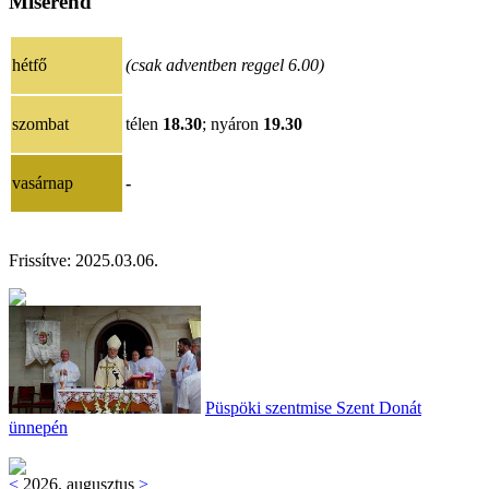
Miserend
hétfő
(csak adventben reggel 6.00)
szombat
télen
18.30
; nyáron
19.30
vasárnap
-
Frissítve:
202
5.03.06
.
Püspöki szentmise Szent Donát
ünnepén
<
2026. augusztus
>