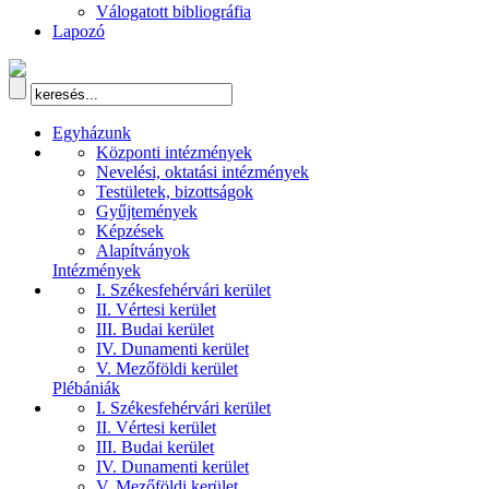
Válogatott bibliográfia
Lapozó
Egyházunk
Központi intézmények
Nevelési, oktatási intézmények
Testületek, bizottságok
Gyűjtemények
Képzések
Alapítványok
Intézmények
I. Székesfehérvári kerület
II. Vértesi kerület
III. Budai kerület
IV. Dunamenti kerület
V. Mezőföldi kerület
Plébániák
I. Székesfehérvári kerület
II. Vértesi kerület
III. Budai kerület
IV. Dunamenti kerület
V. Mezőföldi kerület