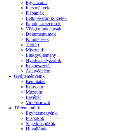
Egyházunk
Intézmények
Plébániák
Lelkipásztori körzetek
Papok, szerzetesek
Világi munkatársak
Dokumentumok
Kitüntetések
Térkép
Miserend
Linkgyűjtemény
Nyertes pályázatok
Közbeszerzés
Adatvédelem
Gyűjteményeink
Bemutatás
Könyvtár
Múzeum
Levéltár
Videósorozat
Történelmünk
Egyházmegyénk
Püspökök
Segédpüspökök
Hitvallóink