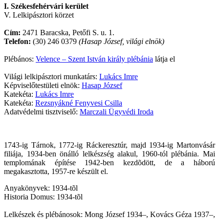
I. Székesfehérvári kerület
V. Lelkipásztori körzet
Cím:
2471 Baracska, Petőfi S. u. 1.
Telefon:
(30) 246 0379
(Hasap József, világi elnök)
Plébános:
Velence – Szent István király plébánia
látja el
Világi lelkipásztori munkatárs:
Lukács Imre
Képviselőtestületi elnök:
Hasap József
Katekéta:
Lukács Imre
Katekéta:
Rezsnyákné Fenyvesi Csilla
Adatvédelmi tisztviselő:
Marczali Ügyvédi Iroda
1743-ig Tárnok, 1772-ig Ráckeresztúr, majd 1934-ig Martonvásár
filiája, 1934-ben önálló lelkészség alakul, 1960-tól plébánia. Mai
templomának építése 1942-ben kezdõdött, de a háború
megakasztotta, 1957-re készült el.
Anyakönyvek: 1934-tõl
Historia Domus: 1934-tõl
Lelkészek és plébánosok: Mong József 1934–, Kovács Géza 1937–,