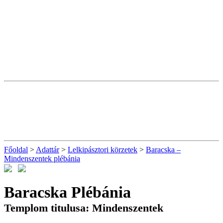
Főoldal
>
Adattár
>
Lelkipásztori körzetek
>
Baracska –
Mindenszentek plébánia
Baracska Plébánia
Templom titulusa: Mindenszentek