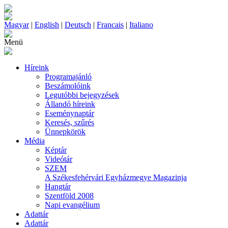
Magyar
|
English
|
Deutsch
|
Francais
|
Italiano
Menü
Híreink
Programajánló
Beszámolóink
Legutóbbi bejegyzések
Állandó híreink
Eseménynaptár
Keresés, szűrés
Ünnepkörök
Média
Képtár
Videótár
SZEM
A Székesfehérvári Egyházmegye Magazinja
Hangtár
Szentföld 2008
Napi evangélium
Adattár
Adattár