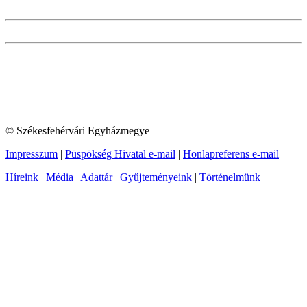
© Székesfehérvári Egyházmegye
Impresszum
|
Püspökség Hivatal e-mail
|
Honlapreferens e-mail
Híreink
|
Média
|
Adattár
|
Gyűjteményeink
|
Történelmünk