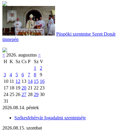
Püspöki szentmise Szent Donát
ünnepén
<
2026. augusztus
>
H
K
Sz
Cs
P
Sz
V
1
2
3
4
5
6
7
8
9
10
11
12
13
14
15
16
17
18
19
20
21
22
23
24
25
26
27
28
29
30
31
2026.08.14. péntek
Székesfehérvár fogadalmi szentmiséje
2026.08.15. szombat