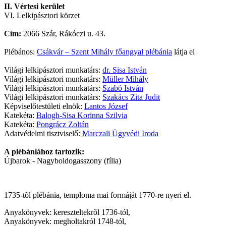
II. Vértesi kerület
VI. Lelkipásztori körzet
Cím:
2066 Szár, Rákóczi u. 43.
Plébános:
Csákvár – Szent Mihály főangyal plébánia
látja el
Világi lelkipásztori munkatárs:
dr. Sisa István
Világi lelkipásztori munkatárs:
Müller Mihály
Világi lelkipásztori munkatárs:
Szabó István
Világi lelkipásztori munkatárs:
Szakács Zita Judit
Képviselőtestületi elnök:
Lantos József
Katekéta:
Balogh-Sisa Korinna Szilvia
Katekéta:
Pongrácz Zoltán
Adatvédelmi tisztviselő:
Marczali Ügyvédi Iroda
A plébániához tartozik:
Újbarok - Nagyboldogasszony (fília)
1735-tõl plébánia, temploma mai formáját 1770-re nyeri el.
Anyakönyvek: kereszteltekrõl 1736-tól,
Anyakönyvek: megholtakról 1748-tól,