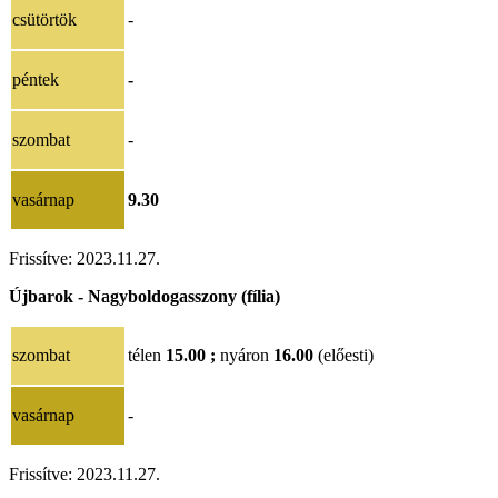
csütörtök
-
péntek
-
szombat
-
vasárnap
9.30
Frissítve:
2023.11.27.
Újbarok - Nagyboldogasszony (fília)
szombat
télen
15.00 ;
nyáron
16.00
(előesti)
vasárnap
-
Frissítve:
2023.11.27.