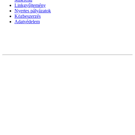
Linkgyűjtemény
Nyertes pályázatok
Közbeszerzés
Adatvédelem