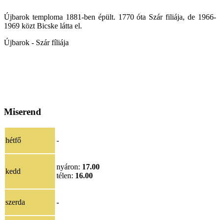
Újbarok temploma 1881-ben épült. 1770 óta Szár filiája, de 1966-
1969 közt Bicske látta el.
Újbarok - Szár fíliája
Miserend
hétfő
-
nyáron:
17.00
kedd
télen:
16.00
szerda
-