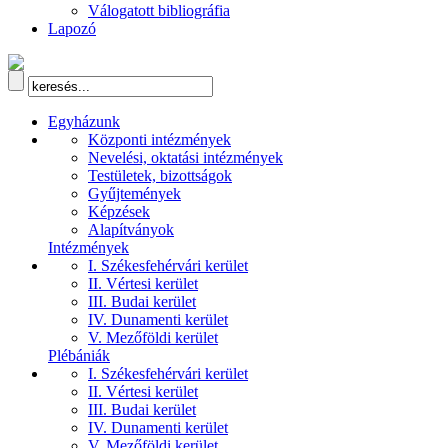
Válogatott bibliográfia
Lapozó
Egyházunk
Központi intézmények
Nevelési, oktatási intézmények
Testületek, bizottságok
Gyűjtemények
Képzések
Alapítványok
Intézmények
I. Székesfehérvári kerület
II. Vértesi kerület
III. Budai kerület
IV. Dunamenti kerület
V. Mezőföldi kerület
Plébániák
I. Székesfehérvári kerület
II. Vértesi kerület
III. Budai kerület
IV. Dunamenti kerület
V. Mezőföldi kerület