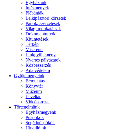
Egyházunk
Intézmények
Plébániák
Lelkipásztori körzetek
Papok, szerzetesek
Világi munkatársak
Dokumentumok
Kitüntetések
Térkép
Miserend
Linkgyűjtemény
Nyertes pályázatok
Közbeszerzés
Adatvédelem
Gyűjteményeink
Bemutatás
Könyvtár
Múzeum
Levéltár
Videósorozat
Történelmünk
Egyházmegyénk
Püspökök
Segédpüspökök
Hitvallóink