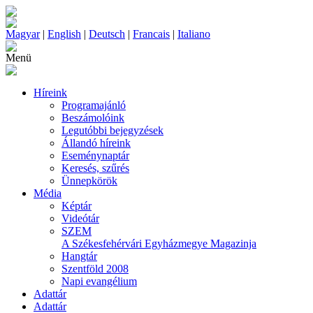
Magyar
|
English
|
Deutsch
|
Francais
|
Italiano
Menü
Híreink
Programajánló
Beszámolóink
Legutóbbi bejegyzések
Állandó híreink
Eseménynaptár
Keresés, szűrés
Ünnepkörök
Média
Képtár
Videótár
SZEM
A Székesfehérvári Egyházmegye Magazinja
Hangtár
Szentföld 2008
Napi evangélium
Adattár
Adattár