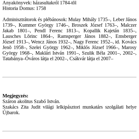
Anyakönyvek: házasultakról 1784-tõl
Historia Domus: 1758
Adminisztrátorok és plébánosok: Mulay Mihály 1735–, Leber János
1739–, Kummer György 1746–, Broszek József 1763–, Malczer
Jakab 1801–, Pendl Ferenc 1813–, Kopallik Kajetán 1835–,
Lausches Lõrinc 1864–, Ramsperger János 1882–, Emsberger
József 1913–, Wencz János 1932–, Nagy Ferenc 1952–, id. Kovács
Jenõ 1958–, Szelei György 1962–, Miklós József 1966–, Marosy
György 1968–, Maklári István 1991–, Szulik Béla 2001–, 2002–,
Tatabánya–Óváros látja el 2002–, Csákvár látja el 2007–
Megjegyzés:
Száron akolitus Szabó István.
Szakács Zita Judit világi lelkipásztori munkatárs szolgálati helye
Újbarok.