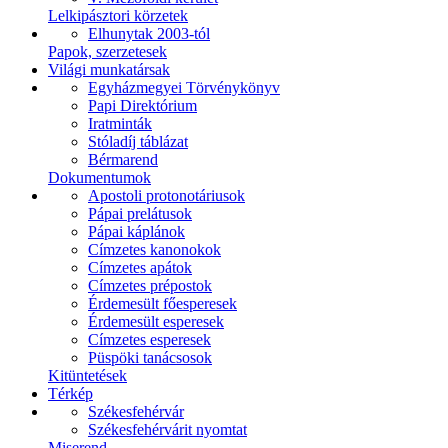
Lelkipásztori körzetek
Elhunytak 2003-tól
Papok, szerzetesek
Világi munkatársak
Egyházmegyei Törvénykönyv
Papi Direktórium
Iratminták
Stóladíj táblázat
Bérmarend
Dokumentumok
Apostoli protonotáriusok
Pápai prelátusok
Pápai káplánok
Címzetes kanonokok
Címzetes apátok
Címzetes prépostok
Érdemesült főesperesek
Érdemesült esperesek
Címzetes esperesek
Püspöki tanácsosok
Kitüntetések
Térkép
Székesfehérvár
Székesfehérvárit nyomtat
Miserend